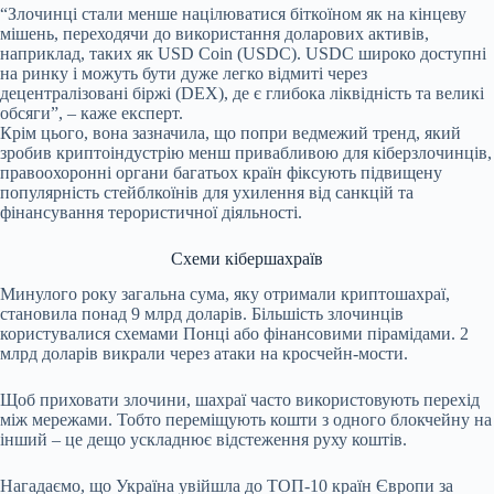
“Злочинці стали менше націлюватися біткоїном як на кінцеву
мішень, переходячи до використання доларових активів,
наприклад, таких як USD Coin (USDC). USDC широко доступні
на ринку і можуть бути дуже легко відмиті через
децентралізовані біржі (DEX), де є глибока ліквідність та великі
обсяги”, – каже експерт.
Крім цього, вона зазначила, що попри ведмежий тренд, який
зробив криптоіндустрію менш привабливою для кіберзлочинців,
правоохоронні органи багатьох країн фіксують підвищену
популярність стейблкоїнів для ухилення від санкцій та
фінансування терористичної діяльності.
Схеми кібершахраїв
Минулого року загальна сума, яку отримали криптошахраї,
становила понад 9 млрд доларів. Більшість злочинців
користувалися схемами Понці або фінансовими пірамідами. 2
млрд доларів викрали через атаки на кросчейн-мости.
Щоб приховати злочини, шахраї часто використовують перехід
між мережами. Тобто переміщують кошти з одного блокчейну на
інший – це дещо ускладнює відстеження руху коштів.
Нагадаємо, що Україна увійшла до ТОП-10 країн Європи за