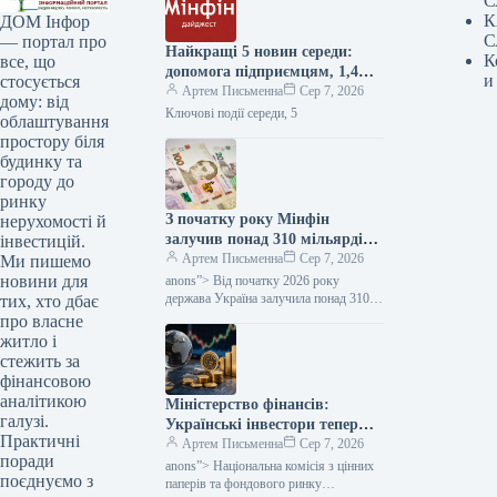
С
К
ДОМ Інфор
С
— портал про
Найкращі 5 новин середи:
К
все, що
допомога підприємцям, 1,4
и
стосується
мільярда євро від Євросоюзу
Артем Письменна
Сер 7, 2026
дому: від
та чи безпечно зберігати
Ключові події середи, 5
облаштування
кошти на криптобіржі —
простору біля
Міністерство фінансів
будинку та
городу до
ринку
З початку року Мінфін
нерухомості й
залучив понад 310 мільярдів
інвестицій.
гривень від продажу облігацій
Артем Письменна
Сер 7, 2026
Ми пишемо
внутрішньої державної
новини для
anons”> Від початку 2026 року
позики.
держава Україна залучила понад 310
тих, хто дбає
мільярдів гривень в еквіваленті через
про власне
випуск та обмін внутрішніх
житло і
державних…
стежить за
фінансовою
аналітикою
Міністерство фінансів:
галузі.
Українські інвестори тепер
Практичні
мають змогу вкладати кошти
Артем Письменна
Сер 7, 2026
поради
у п’ять додаткових
anons”> Національна комісія з цінних
поєднуємо з
закордонних ETF.
паперів та фондового ринку