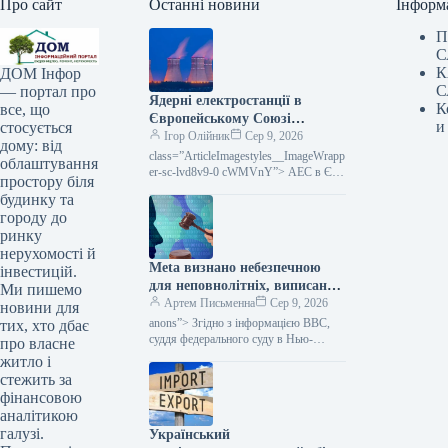
Про сайт
Останні новини
Інформ
П
С
К
ДОМ Інфор
С
— портал про
Ядерні електростанції в
К
все, що
Європейському Союзі
и
стосується
припиняють роботу через
Ігор Олійник
Сер 9, 2026
дому: від
низький рівень води в річках
class=”ArticleImagestyles__ImageWrapp
облаштування
(експертна оцінка)
er-sc-lvd8v9-0 cWMVnY”> АЕС в ЄС
простору біля
зупиняються через обміління річок
будинку та
(думка експерта)У зв’язку з
городу до
екстремальною спекою в Європі
ринку
нерухомості й
Meta визнано небезпечною
інвестицій.
для неповнолітніх, виписано
Ми пишемо
штраф у розмірі 567
Артем Письменна
Сер 9, 2026
новини для
мільйонів доларів та
anons”> Згідно з інформацією BBC,
тих, хто дбає
накладено суворі
суддя федерального суду в Нью-
про власне
Мексико виніс рішення проти Meta,
зобов’язання, повідомляє
житло і
зобов’язавши компанію виплатити 567
Міністерство фінансів.
стежить за
мільйонів доларів…
фінансовою
аналітикою
галузі.
Український