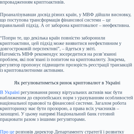
впровадженням криптоактивів.
Проаналізувавши досвід різних країн, у МВФ дійшли висновку,
що поступова трансформація фінансової системи – це
правильний підхід. А от заборона криптовалют – неефективна.
“Попри те, що декілька країн повністю заборонили
криптоактиви, цей підхід може виявитися неефективним у
довгостроковій перспективі”, – йдеться у звіті.
Натомість МВФ рекомендує зосередитися на розв’язанні
проблем, які пов’язані із попитом на криптовалюту. Зокрема,
регулятор пропонує підвищити прозорість реєстрації транзакцій
із криптовалютними активами.
Як регулюватиметься ринок криптовалют в Україні
В Україні
регулювання ринку віртуальних активів має бути
наближеним до європейських норм з урахуванням особливостей
національної правової та фінансової системи. Загалом робота
крипторинку має бути прозорою, а права всіх учасників –
захищені. У цьому напрямі Національний банк готовий
працювати разом з іншими регуляторами.
Про це
розповів директор Департаменту стратегії і розвитку