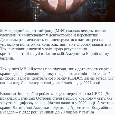
Міжнародний валютний фонд (МВФ) визнав неефективним
блокування криптовалют у
довгостроковій перспективі.
Державам рекомендують сконцентруватися насамперед на
управлінні попитом на криптоактиви, а не спробах задавити їх.
Такі висновки озвучені у звіті щодо регулювання
криптовалютної галузі в Латинській Америці та Карибському
басейні.
Так, у звіті МВФ йдеться про підходи, яких дотримуються різні
країни для регулювання ринку цифрових активів та інтеграції
цифрової валюти центрального банку (CBDC). Зазначається, що,
наприклад, Сальвадор легалізував біткоїн ще у 2021 році.
Водночас інші країни роблять акцент переважно на CBDC. До
прикладу, Багамські Острови стали першою країною у світі, яка
запустила цифрову версію фіатної валюти у 2020 році. А чотири
країни Латинської Америки – Бразилія, Аргентина, Колумбія та
Еквадор – у 2022 році увійшли до 20 лідерів у світі за