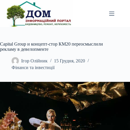
Перейти
до
вмісту
Capital Group и концепт-стор КМ20 переосмыслили
рекламу в девелопменте
Ігор Олійник
15 Грудня, 2020
Фінанси та інвестиції