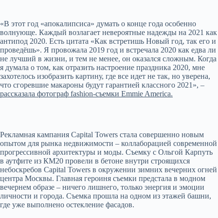
«В этот год «апокалипсиса» думать о конце года особенно
волнующе. Каждый возлагает невероятные надежды на 2021 как
антипод 2020. Есть цитата «Как встретишь Новый год, так его и
проведёшь». Я провожала 2019 год и встречала 2020 как едва ли
не лучший в жизни, и тем не менее, он оказался сложным. Когда
я думала о том, как отразить настроение праздника 2020, мне
захотелось изобразить картину, где все идет не так, но уверена,
что сгоревшие макароны будут гарантией классного 2021», –
рассказала фотограф fashion-съемки Emmie America.
Рекламная кампания Capital Towers стала совершенно новым
опытом для рынка недвижимости – коллаборацией современной
прогрессивной архитектуры и моды. Съемку с Ольгой Карпуть
в аутфите из КМ20 провели в бетоне внутри строящихся
небоскребов Capital Towers в окружении зимних вечерних огней
центра Москвы. Главная героиня съемки предстала в модном
вечернем образе – ничего лишнего, только энергия и эмоции
личности и города. Съемка прошла на одном из этажей башни,
где уже выполнено остекление фасадов.