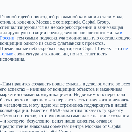
Главной идеей новогодней рекламной кампании стали мода,
стиль и, конечно, Москва с ее энергией. Capital Group,
специализирующаяся на небоскребостроении и занимающая
лидирующую позиции среди девелоперов элитного жилья
в
России
, тем самым подчеркнула эмоциональную составляющую
концепции одного из своих флагманских проектов.
Премиальные небоскребы с квартирами Capital Towers – это
не
только
архитектура и технологии, но и элегантность
исполнения.
«Нам нравится создавать новые смыслы в девелопменте во всех
его аспектах – начиная от концепции объектов и заканчивая
маркетинговыми коммуникациями. Недвижимость перестала
быть просто владением – теперь это часть стиля жизни человека
в мегаполисе, и эту идею мы стремились подчеркнуть в нашей
коллаборации. Вместе с КМ20 мы хотим показать ту красоту
«бетона и стекла», которую видим сами даже на этапе создания
– и которую, безусловно, ценят наши клиенты, отдавая
предпочтение знаковым объектам центра Москвы от Capital
Group», –
отметили в Capital Group.