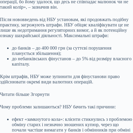
операції, бо йому здалося, що десь не співпадає малюнок чи не
такий колір», – зазначив він.
Після нововведень від НБУ установам, які продовжать подібну
практику, загрожують штрафи. НБУ обіцяє кваліфікувати це не
лише як недотримання регуляторних вимог, а й як потенційну
ознаку шахрайської діяльності. Максимальні штрафи:
до банків – до 400 000 грн (за суттєві порушення
планується збільшення);
до небанківських фінустанов – до 5% від розміру власного
капіталу.
Крім штрафів, НБУ може зупинити для фінустанови право
здійснювати окремі види валютних операцій.
Читати більше
Згорнути
Чому проблеми залишаються? НБУ бачить такі причини:
ефект «замкнутого кола»: клієнти стикнулись з проблемою
обміну старих і незначно зношених купюр, через що
почали частіше вимагати у банків і обмінників при обміні