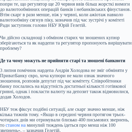
попри те, що регулятор ще 20 червня ввів більш жорсткі вимоги
до валютообмінних операцій банків і небанківських фінустанов.
Втім скарг в рази менше, ніж у червні, коли ажіотаж навколо
валютообміну сягнув піку, зазначив під час зустрічі у комітеті
Ради заступник голови НБУ Юрій Гелетій.
Чи дійсно складнощі з обміном старих чи зношених купюр
зберігаються та як нардепи та регулятор пропонують вирішувати
проблему?
Де та чому можуть не прийняти старі та зношені банкноти
3 липня помічник нардепа Андрія Холодова не зміг обміняти у
ПриватБанку євро, хоча купюри не мали ознак значного
зношення
, розповів депутат під час комітету. Співробітники
банку послались на відсутність достатньої кількості готівкової
гривні, однак і покласти валюту на депозит також відмовилися,
додав Холодов.
НБУ теж фіксує подібні ситуації, але скарг значно менше, ніж
кілька тижнів тому. «Якщо в середині червня протягом трьох-
чотирьох днів ми отримували близько 400 письмових звернень,
то
станом на
минулий тиждень ідеться про менш ніж 100
звернень», – зазначив Гелетій.