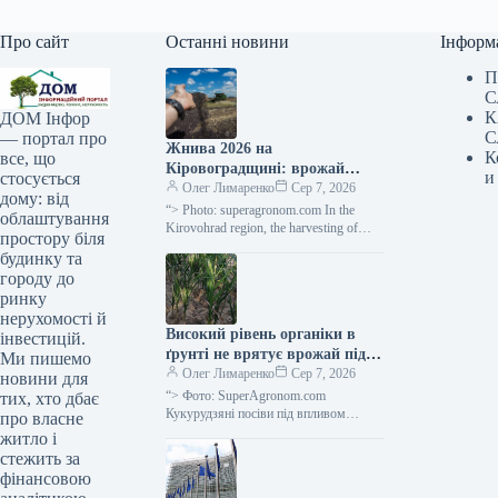
Про сайт
Останні новини
Інформ
П
С
К
ДОМ Інфор
С
— портал про
Жнива 2026 на
К
все, що
Кіровоградщині: врожай
и
стосується
ранніх культур вищий за
Олег Лимаренко
Сер 7, 2026
дому: від
торішній —
“> Photo: superagronom.com In the
облаштування
SuperAgronom.com
Kirovohrad region, the harvesting of
простору біля
early grain and leguminous crops is being
будинку та
completed. They were…
городу до
ринку
нерухомості й
Високий рівень органіки в
інвестицій.
ґрунті не врятує врожай під
Ми пишемо
час посухи —
Олег Лимаренко
Сер 7, 2026
новини для
SuperAgronom.com
“> Фото: SuperAgronom.com
тих, хто дбає
Кукурудзяні посіви під впливом
про власне
посухи Науковці з Університету штату
житло і
Колорадо спростували
стежить за
загальноприйняту думку про те, що
фінансовою
високий…