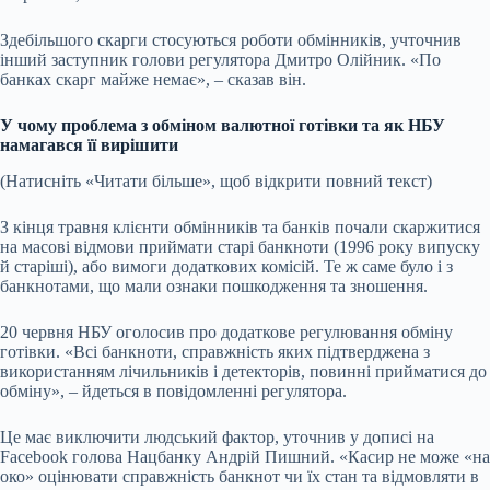
Здебільшого скарги стосуються роботи обмінників, учточнив
інший заступник голови регулятора Дмитро Олійник. «По
банках скарг майже немає», – сказав він.
У чому проблема з обміном валютної готівки та як НБУ
намагався її вирішити
(Натисніть «Читати більше», щоб відкрити повний текст)
З кінця травня клієнти обмінників та банків почали скаржитися
на масові відмови приймати старі банкноти (1996 року випуску
й старіші), або вимоги додаткових комісій. Те ж саме було і з
банкнотами, що мали ознаки пошкодження та зношення.
20 червня НБУ оголосив про додаткове регулювання обміну
готівки. «Всі банкноти, справжність яких підтверджена з
використанням лічильників і детекторів, повинні прийматися до
обміну», – йдеться в повідомленні регулятора.
Це має виключити людський фактор, уточнив у дописі на
Facebook голова Нацбанку Андрій Пишний. «Касир не може «на
око» оцінювати справжність банкнот чи їх стан та відмовляти в