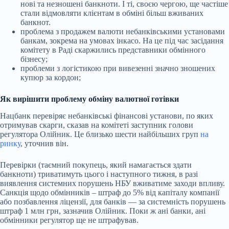
нові та незношені банкноти. І ті, своєю чергою, ще частіше
стали відмовляти клієнтам в обміні більш вживаних
банкнот.
проблема з продажем валюти небанківськими установами
банкам, зокрема на умовах
інкасо
. На це під час засідання
комітету в Раді скаржились представники обмінного
бізнесу;
проблеми з логістикою при вивезенні значно зношених
купюр за кордон;
Як вирішити проблему обміну валютної готівки
Нацбанк перевіряє небанківські фінансові установи, по яких
отримував скарги, сказав на комітеті заступник голови
регулятора Олійник. Це близько шести найбільших груп
на
ринку
, уточнив він.
Перевірки (таємний покупець, який намагається здати
банкноти) триватимуть цього і наступного тижня, в разі
виявлення системних порушень НБУ вживатиме заходи впливу.
Санкція щодо обмінників – штраф до 5% від капіталу компанії
або позбавлення ліцензії, для банків — за системність порушень
штраф 1 млн грн, зазначив Олійник. Поки ж ані банки, ані
обмінники регулятор ще не штрафував.