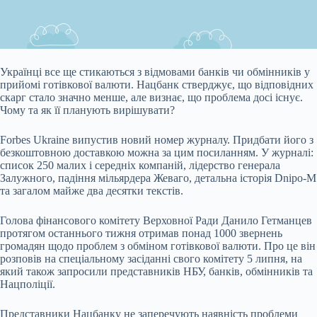
Українці все ще стикаються з відмовами банків чи обмінників у
прийомі готівкової валюти.
Нацбанк стверджує, що відповідних
скарг стало значно менше, але визнає, що проблема досі існує.
Чому та як її планують вирішувати?
Forbes Ukraine випустив новий номер журналу. Придбати його з
безкоштовною доставкою можна за цим посиланням. У журналі:
список 250 малих і середніх компаній, лідерство генерала
Залужного, падіння мільярдера Жеваго, детальна історія Dnipo-M
та загалом майже два десятки текстів.
Голова фінансового комітету Верховної Ради Данило Гетманцев
протягом останнього тижня отримав понад 1000 звернень
громадян щодо проблем з обміном готівкової валюти. Про це він
розповів на спеціальному засіданні свого комітету 5 липня, на
який також запросили представників НБУ, банків, обмінників та
Нацполіції.
Представники Нацбанку не заперечують наявність проблеми