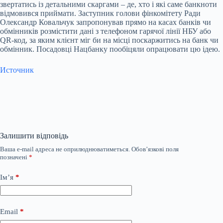
звертатись із детальними скаргами – де, хто і які саме банкноти
відмовився приймати. Заступник голови фінкомітету Ради
Олександр Ковальчук запропонував прямо на касах банків чи
обмінників розмістити дані з телефоном гарячої лінії НБУ або
QR-код, за яким клієнт міг би на місці поскаржитись на банк чи
обмінник. Посадовці Нацбанку пообіцяли опрацювати цю ідею.
Источник
Залишити відповідь
Ваша e-mail адреса не оприлюднюватиметься.
Обов’язкові поля
позначені
*
Ім’я
*
Email
*