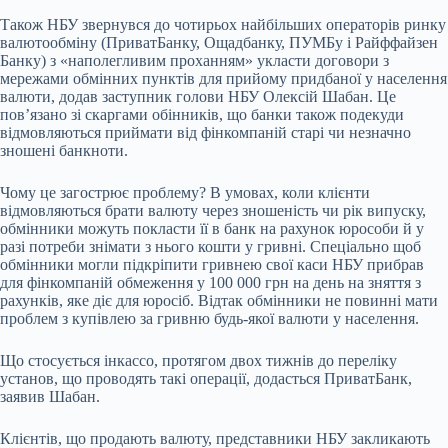
Також НБУ звернувся до чотирьох найбільших операторів ринку
валютообміну (ПриватБанку, Ощадбанку, ПУМБу і Райффайзен
Банку) з «наполегливим проханням» укласти договори з
мережами обмінних пунктів для прийому придбаної у населення
валюти, додав заступник голови НБУ Олексій Шабан. Це
повʼязано зі скаргами обінників, що банки також подекуди
відмовляються приймати від фінкомпаній старі чи незначно
зношені банкноти.
Чому це загострює проблему? В умовах, коли клієнти
відмовляються брати валюту через зношеність чи рік випуску,
обмінники можуть покласти її в банк на рахунок юрособи й у
разі потреби знімати з нього кошти у гривні. Спеціально щоб
обмінники могли підкріпити гривнею свої каси НБУ прибрав
для фінкомпаній обмеження у 100 000 грн на день на зняття з
рахунків, яке діє для юросіб. Відтак обмінники не повинні мати
проблем з купівлею за гривню будь-якої валюти у населення.
Що стосується інкассо, протягом двох тижнів до переліку
установ, що проводять такі
операції
, додасться ПриватБанк,
заявив Шабан.
Клієнтів, що продають валюту,
представники НБУ закликають