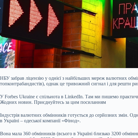
НБУ забрав ліцензію у однієї з найбільших мереж валютних обм
топконтрабандистів), однак це тривожний сигнал і для решти рин
У Forbes Ukraine є спільнота в LinkedIn. Там ми пишемо практич
Жодних новин. Приєднуйтесь за цим посиланням
Індустрія валютних обмінників готується до серйозних змін. Одн
в Україні – одеської компанії «Фінод».
Вона мала 360 обмінників (всього в Україні близько 3200 обмінни