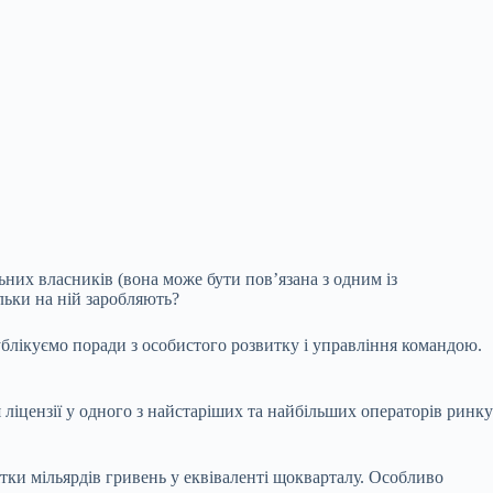
льних власників (вона може бути повʼязана з одним із
льки на ній заробляють?
ублікуємо поради з особистого розвитку і управління командою.
 ліцензії у одного з найстаріших та найбільших операторів ринку
ятки мільярдів гривень у еквіваленті щокварталу. Особливо