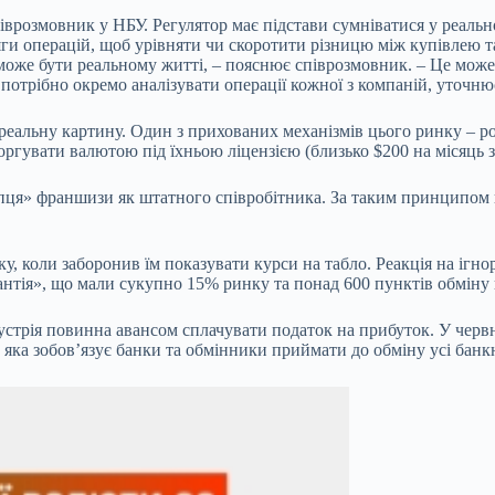
врозмовник у НБУ. Регулятор має підстави сумніватися у реально
яги операцій, щоб урівняти чи скоротити різницю між купівлею 
 може бути реальному житті, – пояснює співрозмовник. – Це мож
 потрібно окремо аналізувати операції кожної з компаній, уточню
 реальну картину. Один з прихованих механізмів цього ринку – 
ргувати валютою під їхньою ліцензією (близько $200 на місяць з 
я» франшизи як штатного співробітника. За таким принципом пр
 коли заборонив їм показувати курси на табло. Реакція на ігнор
нтія», що мали сукупно 15% ринку та понад 600 пунктів обміну 
устрія повинна авансом сплачувати податок на прибуток. У червн
, яка зобовʼязує банки та обмінники приймати до обміну усі ба