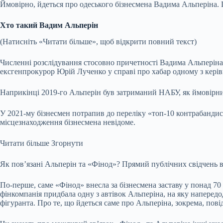
Ймовірно, йдеться про одеського бізнесмена Вадима Альперіна. 
Хто такий Вадим Альперін
(Натисніть «Читати більше», щоб відкрити повний текст)
Численні розслідування стосовно причетності Вадима Альперіна 
ексгенпрокурор Юрій Лученко у справі про хабар одному з кер
Наприкінці 2019-го Альперін був затриманий НАБУ, як ймовірний
У 2021-му бізнесмен потрапив до переліку «топ-10 контрабандис
місцезнаходження бізнесмена невідоме.
Читати більше
Згорнути
Як повʼязані Альперін та «Фінод»? Прямий публічних свідчень в
По-перше, саме «Фінод» внесла за бізнесмена заставу у понад 70 
фінкомпанія придбала одну з
автівок Альперіна
, на яку наперед
фігуранта. Про те, що йдеться саме про Альперіна, зокрема, пов