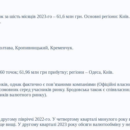
к за шість місяців 2023-го – 61,6 млн грн. Основні регіони: Київ.
.
, Полтава, Кропивницький, Кременчук.
0 точок; 61,96 млн грн прибутку; регіони – Одеса, Київ.
иків, однак фактично є повʼязаними компаніями (Офіційні власни
врозмовник серед учасників ринку. Бродовська також є співвласн
ників валютного ринку).
другому півріччі 2022-го. У четвертому кварталі минулого року в
е вищі. У другому кварталі 2023 року обсяги валютообміну у неб