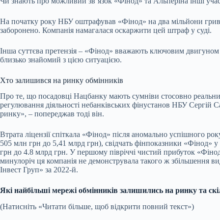
Чи знають про можливий звʼязок «Фінод» та Альперіна інші уча
На початку року НБУ оштрафував «Фінод» на два мільйони гривен
заборонено. Компанія намагалася оскаржити цей штраф у суді.
Інша суттєва претензія – «Фінод» вважають ключовим двигуном 
близько знайомий з цією ситуацією.
Хто залишився на ринку обмінників
Про те, що посадовці Нацбанку мають сумніви стосовно реальних
регулювання діяльності небанківських фінустанов НБУ Сергій С
ринку», – попереджав тоді він.
Втрата ліцензії спіткала «Фінод» після аномально успішного року.
505 млн грн до 5,41 млрд
грн
), свідчать фінпоказники «Фінод» у 
грн до 4.8 млрд грн. У першому півріччі чистий прибуток «Фіно
минулоріч ця компанія не демонструвала такого ж збільшення вид
Інвест Груп» за 2022-й.
Які найбільші мережі обмінників залишились на ринку та ск
(Натисніть «Читати більше, щоб відкрити повний текст»)