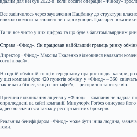
вдалим для неї був 2022-й, коли обсяги операцій «Фіноду» зросл
Все закінчилось через зауваження Нацбанку до структури власност
навколо комісій за зношені чи старі купюри. Цьогоріч показники
Та чи все чисто у цих цифрах та що буде з багатомільярдним ри
Справа «Фінод». Як працював найбільший гравець ринку обмін
Директор «Фінод» Максим Ткаленко відмовився надавати коментар
сотні людей».
На одній обмінній точці в середньому працює по два касири, ро
у цієї компанії було 420 пунктів обміну, у «Фінод» – 360, свідч
закривати бізнес, якщо є штрафи?», – риторично запитує він.
Причина відкликання ліцензії у «Фінод» – компанія не надала пі
оприлюднені на сайті компанії. Минулоріч Forbes описував його 
адресою значиться також у реєстрі митних брокерів.
Реальним бенефіціаром «Фінод» може бути інша людина, зазначає
теми.