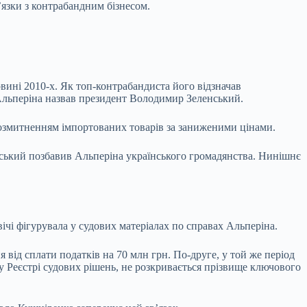
ʼязки з контрабандним бізнесом.
ині 2010-х. Як топ-контрабандиста його відзначав
Альперіна назвав президент Володимир Зеленський.
 розмитненням імпортованих товарів за заниженими цінами.
нський позбавив Альперіна українського громадянства. Нинішнє
чі фігурувала у судових матеріалах по справах Альперіна.
 від сплати податків на 70 млн грн. По-друге, у той же період
у Реєстрі судових рішень, не розкривається прізвище ключового