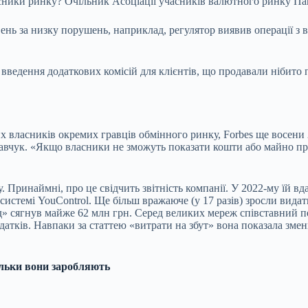
сники ринку? Очільник Асоціації учасників валютного ринку Пав
ь за низку порушень, наприклад, регулятор виявив операції з ва
введення додаткових комісій для клієнтів, що продавали нібито
 власників окремих гравців обмінного ринку, Forbes ще восени 
авчук. «Якщо власники не зможуть показати кошти або майно про
 Принаймні, про це свідчить звітність компанії. У 2022-му їй вда
системі YouControl. Ще більш вражаюче (у 17 разів) зросли видатк
д» сягнув майже 62 млн грн. Серед великих мереж співставний пе
атків. Навпаки за статтею «витрати на збут» вона показала зменш
ільки вони заробляють