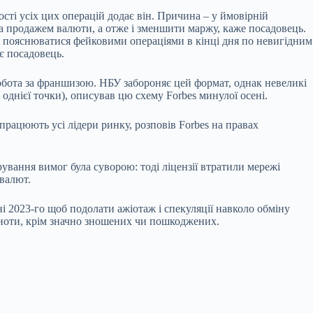
сті усіх цих операцій додає він. Причина – у ймовірній
та продажем валюти, а отже і зменшити маржу, каже посадовець.
е пояснюватися фейковими операціями в кінці дня по невигідним
є посадовець.
робота за франшизою. НБУ забороняє цей формат, однак невеликі
однієї точки), описував цю схему Forbes минулої осені.
ацюють усі лідери ринку, розповів Forbes на правах
ування вимог була суворою: тоді ліцензії втратили мережі
валют.
і 2023-го щоб подолати ажіотаж і спекуляції навколо обміну
нкноти, крім значно зношених чи пошкоджених.