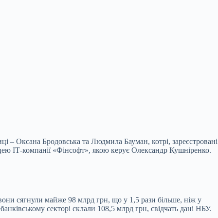
ці – Оксана Бродовська та Людмила Бауман, котрі, зареєстровані
ицею ІТ-компанії «Фінсофт», якою керує Олександр Кушніренко.
они сягнули майже 98 млрд грн, що у 1,5 рази більше, ніж у
анківському секторі склали 108,5 млрд грн, свідчать дані НБУ.