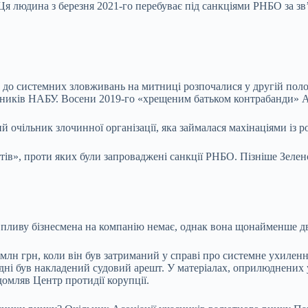
Ця людина з березня 2021-го перебуває під санкціями РНБО за зв
до системних зловживань на митниці розпочалися у другій полов
івників НАБУ. Восени 2019-го «хрещеним батьком контрабанди» 
 очільник злочинної організації, яка займалася махінаціями із
тів», проти яких були запроваджені санкції РНБО. Пізніше Зеле
пливу бізнесмена на компанію немає, однак вона щонайменше дві
млн грн, коли він був затриманий у справі про системне ухилення
одні був накладений судовий арешт. У матеріалах, оприлюднених 
ідомляв Центр протидії корупції.