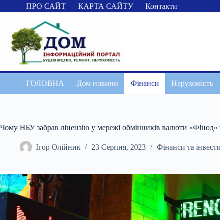
Перейти
ПРО САЙТ
КАРТА САЙТУ
Контакти
до
вмісту
ГОЛОВНА
Дом новини
Фінанси
Нерухомість
Чому НБУ забрав ліцензію у мережі обмінників валюти «Фінод» т
Ігор Олійник
23 Серпня, 2023
Фінанси та інвести