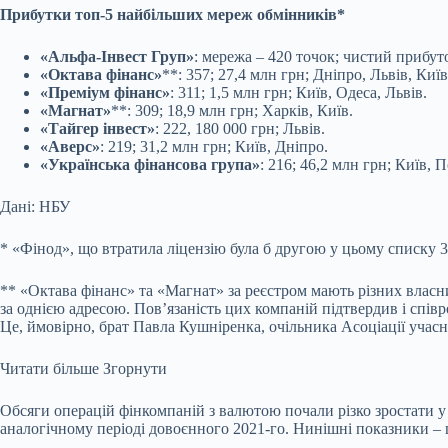
Прибутки топ-5 найбільших мереж обмінників*
«Альфа-Інвест Груп»
: мережа – 420 точок; чистий прибуто
«Октава фінанс»
**: 357; 27,4 млн грн; Дніпро, Львів, Київ
«Преміум фінанс»
: 311; 1,5 млн грн; Київ, Одеса, Львів.
«Магнат»
**: 309; 18,9 млн грн; Харків, Київ.
«Тайгер інвест»
: 222, 180 000 грн; Львів.
«Аверс»
: 219; 31,2 млн грн; Київ, Дніпро.
«Українська фінансова група»
: 216; 46,2 млн грн; Київ
Дані: НБУ
* «Фінод», що втратила ліцензію була б другою у цьому списку 36
** «Октава фінанс» та «Магнат» за реєстром мають різних власн
за однією адресою. Пов’язаність цих компаній підтвердив і спі
Це, ймовірно, брат Павла Кушніренка, очільника Асоціації учас
Читати більше
Згорнути
Обсяги операцій фінкомпаній з валютою почали різко зростати у 
аналогічному періоді довоєнного 2021-го. Нинішні показники – щ