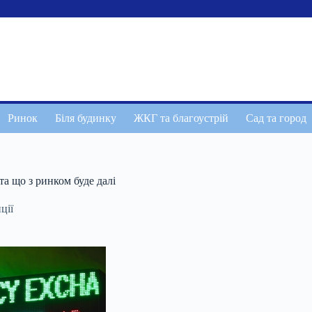
Ринок
Біля будинку
ЖКГ та благоустрій
Сад та город
а що з ринком буде далі
ції