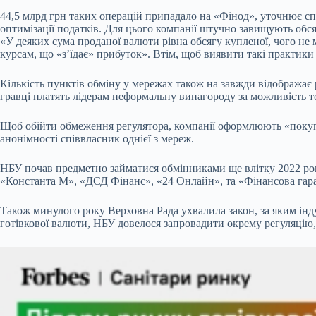
44,5 млрд грн таких операцій припадало на «Фінод», уточнює спі
оптимізації податків. Для цього компанії штучно завищують обс
«У деяких сума проданої валюти рівна обсягу купленої, чого не
курсам, що «зʼїдає» прибуток». Втім, щоб виявити такі практики
Кількість пунктів обміну у мережах також на завжди відображає
гравці платять лідерам неформальну винагороду за можливість то
Щоб обійти обмеження регулятора, компанії оформлюють «покупц
анонімності співвласник однієї з мереж.
НБУ почав предметно займатися обмінниками ще влітку 2022 року,
«Константа М», «ДСД Фінанс», «24 Онлайн», та «Фінансова гара
Також минулого року Верховна Рада ухвалила закон, за яким інд
готівкової валюти, НБУ довелося запровадити окрему регуляцію