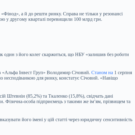
 «Фінод», а й до решти ринку. Справа не тільки у резонансі
ютою у другому кварталі перевищили 100 млрд грн.
 як один з його колег скаржиться, що НБУ «залишив без роботи
ків «Альфа Інвест Груп» Володимир Січовий.
Станом на
1 серпня
тало несподіванкою для ринку, констатує Січовий. «Навіщо
ій Штевнін (85,2%) та Ткаленко (15,8%), свідчать дані
ми. Фізична-особа підприємець з такими же імʼям, прізвищем та
казувати його імені у цій статті через юридичну сенситивність