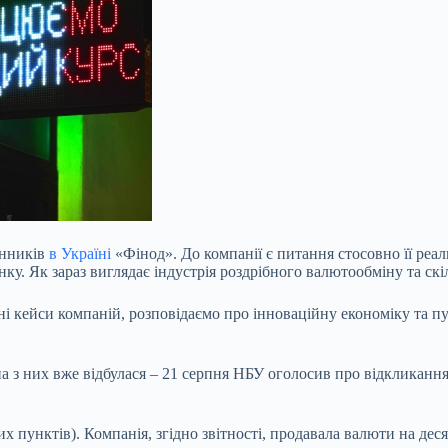
інників
в Україні
«Фінод». До
компанії є питання стосовно її реа
ку. Як зараз виглядає індустрія роздрібного валютообміну та скі
ні кейси компаній, розповідаємо про інноваційну економіку та п
а з них вже відбулася – 21 серпня НБУ оголосив про відкликання
х пунктів). Компанія, згідно звітності, продавала валюти на дес