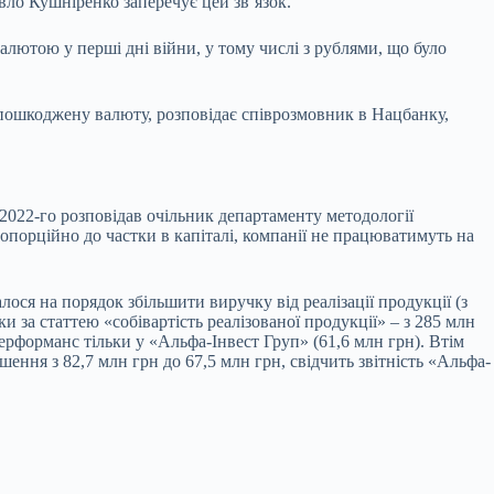
ло Кушніренко заперечує цей звʼязок.
лютою у перші дні війни, у тому числі з рублями, що було
 пошкоджену валюту, розповідає співрозмовник в Нацбанку,
2022-го розповідав очільник департаменту методології
порційно до частки в капіталі, компанії не працюватимуть на
лося на порядок збільшити виручку від реалізації продукції (з
и за статтею «собівартість реалізованої продукції» – з 285 млн
рформанс тільки у «Альфа-Інвест Груп» (61,6 млн грн). Втім
ення з 82,7 млн грн до 67,5 млн грн, свідчить звітність «Альфа-