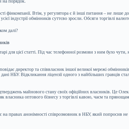
и на порядок.
і фінкомпанії. Втім, у регулятора є й інші питання – не лише до
 усієї індустрії обмінників суттєво зросли. Обсяги торгівлі вал
нком далі?
ників
і для цієї статті. Під час телефонної розмови з ним було чути,
зповідає директор та співвласник іншої великої мережі обмінни
ать дані НБУ. Відкликання ліцензії одного з найбільших гравців с
дтверджень майнового стану своїх офіційних власників. Це Олекс
як власника оптового бізнесу з торгівлі кавою, чаєм та пряноща
 на правах анонімності співрозмовник в НБУ, який попросив не в