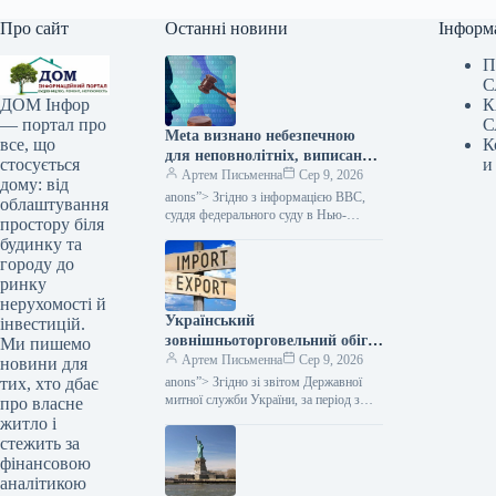
Про сайт
Останні новини
Інформ
П
С
К
ДОМ Інфор
С
— портал про
Meta визнано небезпечною
К
все, що
для неповнолітніх, виписано
и
стосується
штраф у розмірі 567
Артем Письменна
Сер 9, 2026
дому: від
мільйонів доларів та
anons”> Згідно з інформацією BBC,
облаштування
накладено суворі
суддя федерального суду в Нью-
простору біля
Мексико виніс рішення проти Meta,
зобов’язання, повідомляє
будинку та
зобов’язавши компанію виплатити 567
Міністерство фінансів.
городу до
мільйонів доларів…
ринку
нерухомості й
Український
інвестицій.
зовнішньоторговельний обіг
Ми пишемо
за сім місяців досяг 82
Артем Письменна
Сер 9, 2026
новини для
мільярдів доларів:
anons”> Згідно зі звітом Державної
тих, хто дбає
асортимент імпорту та
митної служби України, за період з
про власне
січня по липень 2026 року загальний
експорту — за даними
житло і
обсяг зовнішньої торгівлі…
Мінфіну
стежить за
фінансовою
аналітикою