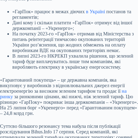
«ГарПок» працює в межах діючих
в Україні
постанов та
регламентів;
Дані кому і скільки платити «ГарПок» отримує від іншої
держкомпанії – «Укренерго»;
На початку 2023-го «ГарПок» отримав від Міністерства з
питань реінтеграції тимчасово окупованих територій
України роз’яснення, що жодних обмежень на оплату
виробникам ВДЕ на окупованих територіях немає.
В липні 2023-го НКРЕКП ухвалила рішення, що зелений
тариф буде виплачуватись лише тим компаніям, які
виробляють електрику в українську енергосистему.
«Гарантований покупець» – це державна компанія, яка
викуповує у виробників з відновлювальних джерел енергії
електроенергію за високим зеленим тарифом та продає її
на
ринку
за ринковими цінами, які нижчі, ніж зелений тариф. Цю
різницю «ГарПоку» покриває інша держкомпанія – «Укренерго».
На 25 липня борг «Укренерго» перед «Гарантованим покупцем»
– 24,8 млрд грн.
Суттєво більшого резонансу тема набула після публікації
розслідування Bihus.Info 17 серпня. Серед компаній, які
отримували зелений тариф на окупованих територіях: сонячні