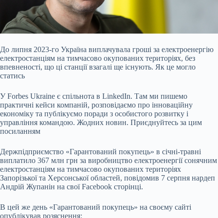
До липня 2023-го Україна виплачувала гроші за електроенергію
електростанціям на тимчасово
окупованих територіях, без
впевненості, що ці станції взагалі ще існують. Як це могло
статись
У Forbes Ukraine є спільнота в LinkedIn. Там ми пишемо
практичні кейси компаній, розповідаємо про інноваційну
економіку та публікуємо поради з особистого розвитку і
управління командою. Жодних новин. Приєднуйтесь за цим
посиланням
Держпідприємство «Гарантований покупець» в січні-травні
виплатило 367 млн грн за виробництво електроенергії сонячним
електростанціям на тимчасово окупованих територіях
Запорізької та Херсонської областей, повідомив 7 серпня нардеп
Андрій Жупанін на свої Facebook сторінці.
В цей же день «Гарантований покупець» на своєму сайті
опублікував розяснення: