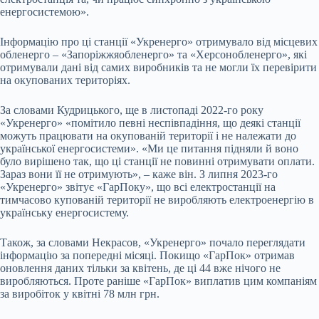
енергосистемою».
Інформацію про ці станції «Укренерго» отримувало від місцевих
обленерго – «Запоріжжяобленерго» та «Херсонобленерго», які
отримували дані від самих виробників та не могли їх перевірити
на окупованих територіях.
За словами Кудрицького, ще в листопаді 2022-го року
«Укренерго» «помітило певні неспівпадіння, що деякі станції
можуть працювати на окупованій території і не належати до
української енергосистеми». «Ми це питання підняли й воно
було вирішено так, що ці станції не повинні отримувати оплати.
Зараз вони її не отримують», – каже він. З липня 2023-го
«Укренерго» звітує «ГарПоку», що всі електростанції на
тимчасово купованій території не виробляють електроенергію в
українську енергосистему.
Також, за словами Некрасов, «Укренерго» почало переглядати
інформацію за попередні місяці. Покищо «ГарПок» отримав
оновлення даних тільки за квітень, де ці 44 вже нічого не
виробляються. Проте раніше «ГарПок» виплатив цим компаніям
за виробіток у квітні 78 млн грн.