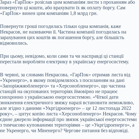
Зараз «ГарПок» розіслав цим компаніям листи з проханням або
повернути ці кошти, або врахувати їх як оплату боргу. Сам
«ГарПок» винен цим компаніям 1,8 млрд грн.
Повернути гроші погодилась тільки одна компанія, каже
Некрасов, не називаючи її. Частина компанії погодилась на
зарахування цих коштів як погашення боргу, але більшість
відмовились.
При цьому, невідомо, коли сами та чи насправді ці станції
перестали виробляти електрику в українську енергосистему.
В червні, за словами Некрасова, «ГарПок» отримав листа від
«Укренерго», в якому повідомлялось з посиланням на дані
«Запоріжжяобленерго» та «Херсонобленерго», що частина
станцій на окупованих територіях ймовірно не працює
синхронно з українською енергосистемою. «Чіткої дати
зникнення електричного звязку наразі встановити неможливо,
але згідно з даними «Укргідроенерго» – це 12 листопада 2022
року», – цитує копію листа «Херсонобленерго» Некрасов. Чому
єдине джерело інформації про звязок української енергосистеми
з тимчасово купованими територіями – це «Укргідроенерго», а
не Укренерго, чи Міненерго? Чергове питання без відповіді.