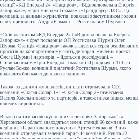
станції «КД Енерджі 2», «Нацпрод», «Відновлювальна Енергія
Запоріжжя», «Грін Енерджі Токмак» і «Грандпауєр ЛЛС». Ці
компанії, за даними журналістів, повязані з заступником голови
офісу президента Андрія Єрмака — Ростиславом Шурмою.
«Співвласником «КД Енерджі 2» і «Відновлювальна Енергія
Запоріжжя» є брат посадовця ОП Ростислава Шурми Олег
Шурма. Станція «Нацпрод» також згадується серед реалізованих
проєктів на корпоративному сайті, де зібрані «зелені» проєкт
Олега Шурми і партнерів, – йдеться в розслідувані. –
Співвласником «Грін Енерджі Токмак» і «Грандпауєр ЛЛС» є
Руслан Божко, колишній підлеглий Ростислава Шурми, якого
вважають близькою до нього людиною».
Також, за даними журналістів, виплати отримували СЕС
компаній «Скіфія-Солар-1» і «Скіфія-Солар-2» бізнесмена
Василя Хмельницького та партнерів, а також низка інших, менш
відомих виробників.
Всього на тимчасово купованих територіях Запорізької та
Херсонської області знаходяться зелені станції 66 компаній, каже
керівник «Гарантованого покупця» Артем Некрасов. З цих
компаній отримували зелений тариф 44 компаній. Решта 22
компанії або повідомили про те, що їх станції зруйновані, або