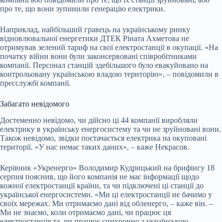
про те, що вони зупинили генерацію електрики.
Наприклад, найбільший гравець на українському ринку
відновлювальної енергетики ДТЕК Ріната Ахметова не
отримував зелений тариф на свої електростанції в окупації. «На
початку війни вони були законсервовані співробітниками
компанії. Персонал станцій здебільшого було евакуйовано на
контрольовану українською владою територію», – повідомили в
пресслужбі компанії.
Забагато невідомого
Достеменно невідомо, чи дійсно ці 44 компанії виробляли
електрику в українську енергосистему та чи не зруйновані вони.
Також невідомо, звідки постачається електрика на окуповані
території. «У нас немає таких даних», – каже Некрасов.
Керівник «Укренерго» Володимир Кудрицький на брифінгу 18
серпня пояснив, що його компанія не має інформації щодо
кожної електростанції країни, та чи підключені ці станції до
української енергосистеми. «Ми ці електростанції не бачимо у
своїх мережах. Ми отримаємо дані від обленерго, – каже він. –
Ми не знаємо, коли отримаємо дані, чи працює ця
електростанція та, чи працює синхронно з українською