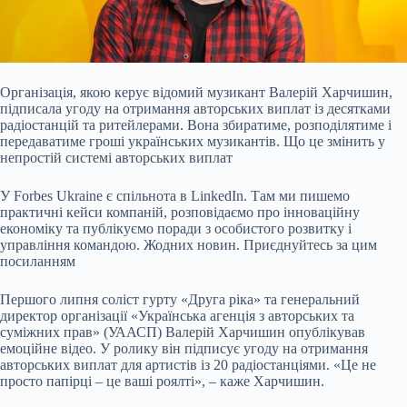
Організація, якою керує відомий музикант Валерій Харчишин,
підписала угоду на отримання
авторських виплат із десятками
радіостанцій та ритейлерами. Вона збиратиме, розподілятиме і
передаватиме гроші українських музикантів. Що це змінить у
непростій системі авторських виплат
У Forbes Ukraine є спільнота в LinkedIn. Там ми пишемо
практичні кейси компаній, розповідаємо про інноваційну
економіку та публікуємо поради з особистого розвитку і
управління командою. Жодних новин. Приєднуйтесь за цим
посиланням
Першого липня соліст гурту «Друга ріка» та генеральний
директор організації «Українська агенція з авторських та
суміжних прав» (УААСП) Валерій Харчишин опублікував
емоційне відео. У ролику він підписує угоду на отримання
авторських виплат для артистів із 20 радіостанціями. «Це не
просто папірці – це ваші роялті», – каже Харчишин.