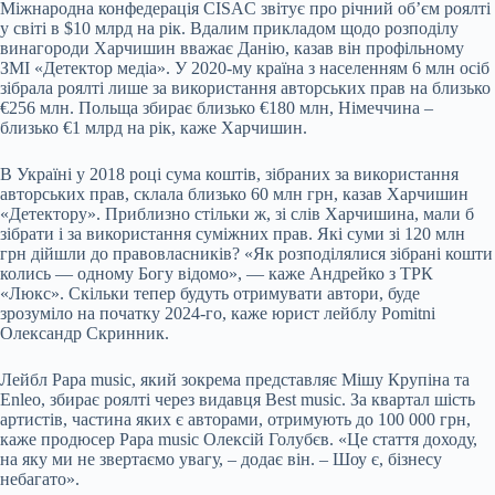
Міжнародна конфедерація CISAC звітує про річний об’єм роялті
у світі в $10 млрд на рік. Вдалим прикладом щодо розподілу
винагороди Харчишин вважає Данію, казав він профільному
ЗМІ «Детектор медіа». У 2020-му країна з населенням 6 млн осіб
зібрала роялті лише за використання авторських прав на близько
€256 млн. Польща збирає близько €180 млн, Німеччина –
близько €1 млрд на рік, каже Харчишин.
В Україні у 2018 році сума коштів, зібраних за використання
авторських прав, склала близько 60 млн грн, казав Харчишин
«Детектору». Приблизно стільки ж, зі слів Харчишина, мали б
зібрати і за використання суміжних прав. Які суми зі 120 млн
грн дійшли до правовласників? «Як розподілялися зібрані кошти
колись — одному Богу відомо», — каже Андрейко з ТРК
«Люкс». Скільки тепер будуть отримувати автори, буде
зрозуміло на початку 2024-го, каже юрист лейблу Pomitni
Олександр Скринник.
Лейбл Papa music, який зокрема представляє Мішу Крупіна та
Enleo, збирає роялті через видавця Best music. За квартал шість
артистів, частина яких є авторами, отримують до 100 000 грн,
каже продюсер Papa music Олексій Голубєв. «Це стаття доходу,
на яку ми не звертаємо увагу, – додає він. – Шоу є, бізнесу
небагато».