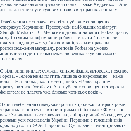
ускладнювало адміністрування і облік, – каже Андрейко. – Але
дозволило уникнути судових позовів від правовласників».
Телебачення не сплачує роялті за публічне сповіщення,
стверджує Харчишин. Пресслужби найбільших медіагруп
Starlight Media та 1+1 Media не відповіли на запит Forbes про те,
кому і за яким тарифом вони роблять виплати. Телеканали
платять видавцю – студії чи компанії, яка має права на
розповсюдження матеріалу, розповів Forbes на умовах
анонімності один з топменеджерів великого українського
телеканалу.
Є різні види виплат: суміжні, синхронізація, авторські, пояснює
Горова. «Телебачення платить лише за синхронізацію, – каже
вона. – Наприклад, коли хочуть, щоб у «Голосі країни»
прозвучав трек Dorofeeva. А за публічне сповіщення творів та
фонограм не платять уже близько чотирьох років».
Якби телебачення сплачувало роялті впродовж чотирьох років,
українські та іноземні автори отримали б близько 730 млн грн,
каже Харчишин, посилаючись на дані про річний об‘єм доходу з
реклами усіх телеканалів України. Першими з телевізійників
крок до угоди з УААСП зробило «Суспільне» – нині тривають
перемовини, додає він.