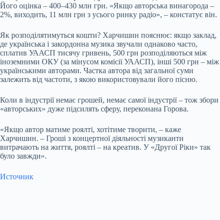
Його оцінка – 400–430 млн грн. «Якщо авторська винагорода –
2%, виходить, 11 млн грн з усього ринку радіо», – констатує він.
Як розподілятимуться кошти? Харчишин пояснює: якщо заклад,
де українська і закордонна музика звучали однаково часто,
сплатив УААСП тисячу гривень, 500 грн розподіляються між
іноземними ОКУ (за мінусом комісії УААСП), інші 500 грн – між
українськими авторами. Частка автора від загальної суми
залежить від частоти, з якою використовували його пісню.
Коли в індустрії немає грошей, немає самої індустрії – тож збори
«авторських» дуже підсилять сферу, переконана Горова.
«Якщо автор матиме роялті, хотітиме творити, – каже
Харчишин. – Гроші з концертної діяльності музиканти
витрачають на життя, роялті – на креатив. У «Другої Ріки» так
було завжди».
Источник