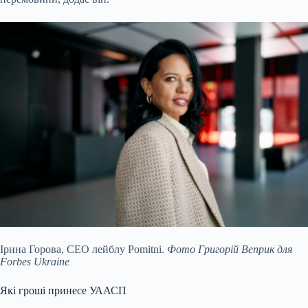
Ірина Горова, СЕО лейблу Pomitni.
Фото Григорій Веприк для
Forbes Ukraine
Які гроші принесе УААСП