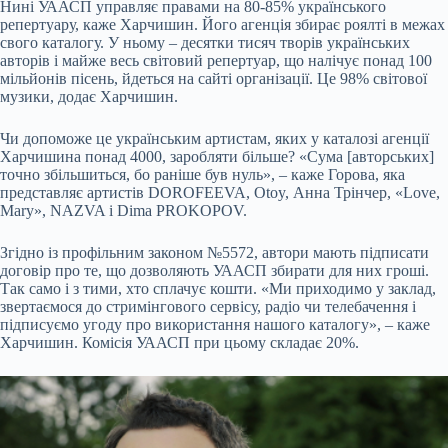
Нині УААСП управляє правами на 80-85% українського
репертуару, каже Харчишин. Його агенція збирає роялті в межах
свого каталогу. У ньому – десятки тисяч творів українських
авторів і майже весь світовий репертуар, що налічує понад 100
мільйонів пісень, йдеться на сайті організації. Це 98% світової
музики, додає Харчишин.
Чи допоможе це українським артистам, яких у
каталозі
агенції
Харчишина понад 4000, заробляти більше? «Сума [авторських]
точно збільшиться, бо раніше був нуль», – каже Горова, яка
представляє артистів DOROFEEVA, Otoy, Анна Трінчер, «Love,
Mary», NAZVA і Dima PROKOPOV.
Згідно із профільним законом №5572, автори мають підписати
договір про те, що дозволяють УААСП збирати для них гроші.
Так само і з тими, хто сплачує кошти. «Ми приходимо у заклад,
звертаємося до стримінгового сервісу, радіо чи телебачення і
підписуємо угоду про використання нашого каталогу», – каже
Харчишин. Комісія УААСП при цьому складає 20%.