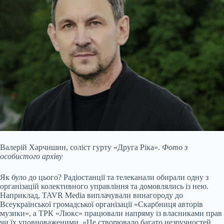
Валерій Харчишин, соліст гурту «Друга Ріка».
Фото з
особистого архіву
Як було до цього? Радіостанції та телеканали обирали одну з
організацій колективного управління та домовлялись із нею.
Наприклад, TAVR Mediа виплачували винагороду до
Всеукраїнської громадської організації «Скарбниця авторів
музики», а ТРК «Люкс» працювали напряму із власниками прав
чи їх уповноваженими. «Це створювало багато незручностей,