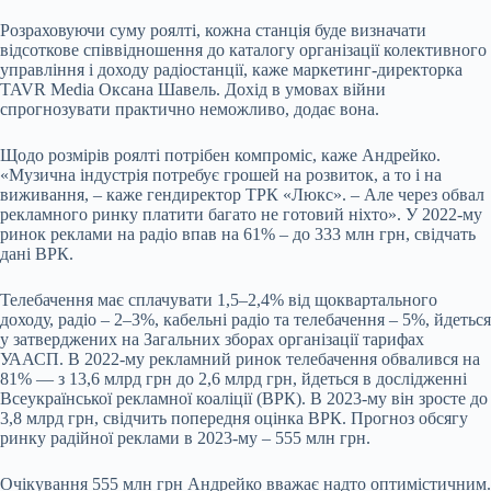
Розраховуючи суму роялті, кожна станція буде визначати
відсоткове співвідношення до каталогу організації колективного
управління і доходу радіостанції, каже маркетинг-директорка
TAVR Mediа Оксана Шавель. Дохід в умовах війни
спрогнозувати практично неможливо, додає вона.
Щодо розмірів роялті потрібен компроміс, каже Андрейко.
«Музична індустрія потребує грошей на розвиток, а то і на
виживання, – каже гендиректор ТРК «Люкс». – Але через обвал
рекламного ринку платити багато не готовий ніхто». У 2022-му
ринок реклами на радіо впав на 61% – до 333 млн грн, свідчать
дані ВРК.
Телебачення має
сплачувати
1,5–2,4% від щоквартального
доходу, радіо – 2–3%, кабельні радіо та телебачення – 5%, йдеться
у затверджених на Загальних зборах організації тарифах
УААСП. В 2022-му рекламний ринок телебачення обвалився на
81% — з 13,6 млрд грн до 2,6 млрд грн, йдеться в дослідженні
Всеукраїнської рекламної коаліції (ВРК). В 2023-му він зросте до
3,8 млрд грн, свідчить попередня оцінка ВРК. Прогноз обсягу
ринку радійної реклами в 2023-му – 555 млн грн.
Очікування 555 млн грн Андрейко вважає надто оптимістичним.