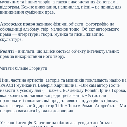
музичних та інших творів, а також використання фонограм і
відеограм. Кожне виконання, наприклад, пісні – це привід для
виникнення суміжних прав.
Авторське право
захищає фізичні обʼєкти: фотографію на
обкладинці альбому, твір, малюнок тощо. Обʼєкт авторського
права — літературні твори, музика та пісні, живопис,
скульптура.
Роялті
– виплати, що здійснюються обʼєкту інтелектуальних
прав за використання його твору.
Читати більше
Згорнути
Нині частина артистів, авторів та мовників покладають надію на
УААСП музиканта Валерія Харчишина. «Він сам автор і хоче
навести в усьому лад», – каже СЕО лейблу Pomitni Ірина Горова,
яка входить до наглядової ради цієї агенції. «Усі хотіли
працювати із людьми, які представляють індустрію в цілому, –
каже генеральний директор ТРК «Люкс» Роман Андрейко. – Ми
не довго вагалися і уклали договори».
У червні агенція Харчишина підписала угоди з дев’ятьма