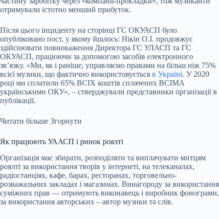
частину заробітку через «компанії-прокладки», тож музиканти
отримували істотно менший прибуток.
Після цього інциденту на сторінці ГС ОКУАСП було
опубліковано пост, у якому йшлось: Нікін О.І. продовжує
здійснювати повноваження Директора ГС УЛАСП та ГС
ОКУАСП, працюючи за допомогою засобів електронного
звʼязку. «Ми, як і раніше, управляємо правами на більш ніж 75%
всієї музики, що фактично використовується
в Україні
. У 2020
році ми сплатили 65% ВСІХ коштів сплачених ВСІМА
українськими ОКУ», – стверджували представники організації в
публікації.
Читати більше
Згорнути
Як працюють УААСП і ринок роялті
Організація має збирати, розподіляти та виплачувати митцям
роялті за використання творів у інтернеті, на телеканалах,
радіостанціях, кафе, барах, ресторанах, торговельно-
розважальних закладах і магазинах. Винагороду за використання
суміжних прав — отримують виконавець і виробник фонограми,
за використання авторських – автор музики та слів.