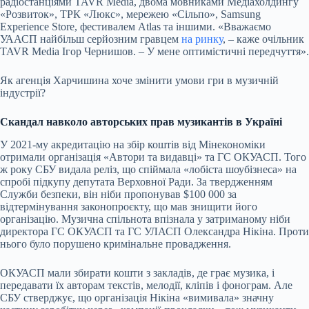
радіостанціями
TAVR Mediа
, двома мовниками Медіахолдингу
«Розвиток»
,
ТРК «Люкс»
, мережею «Сільпо», Samsung
Experience Store, фестивалем Atlas та іншими. «Вважаємо
УААСП найбільш серйозним гравцем
на ринку
, – каже очільник
TAVR Mediа Ігор Чернишов. – У мене оптимістичні передчуття».
Як агенція Харчишина хоче змінити умови гри в музичній
індустрії?
Скандал навколо авторських прав музикантів в Україні
У 2021-му акредитацію на збір коштів від Мінекономіки
отримали організація «Автори та видавці» та ГС ОКУАСП. Того
ж року СБУ видала реліз, що спіймала «лобіста шоубізнеса» на
спробі підкупу депутата Верховної Ради. За твердженням
Служби безпеки, він ніби пропонував $100 000 за
відтермінування законопроєкту, що мав знищити його
організацію. Музична спільнота впізнала у затриманому ніби
директора ГС ОКУАСП та ГС УЛАСП Олександра Нікіна. Проти
нього було порушено кримінальне провадження.
ОКУАСП мали збирати кошти з закладів, де грає музика, і
передавати їх авторам текстів, мелодії, кліпів і фонограм. Але
СБУ стверджує, що організація Нікіна «вимивала» значну