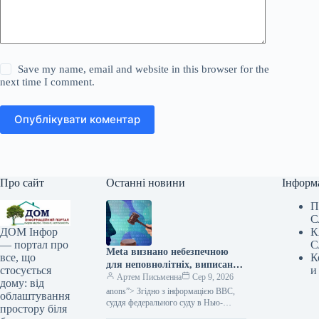
Save my name, email and website in this browser for the
next time I comment.
Опублікувати коментар
Про сайт
Останні новини
Інформ
П
С
К
ДОМ Інфор
С
— портал про
Meta визнано небезпечною
К
все, що
для неповнолітніх, виписано
и
стосується
штраф у розмірі 567
Артем Письменна
Сер 9, 2026
дому: від
мільйонів доларів та
anons”> Згідно з інформацією BBC,
облаштування
накладено суворі
суддя федерального суду в Нью-
простору біля
Мексико виніс рішення проти Meta,
зобов’язання, повідомляє