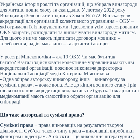
Українська історія роялті та організацій, що збирала винагороди
для митців, повна хаосу та скандалів. У лютому 2022 року
Володимир Зеленський підписав Закон
№5572
. Він скасував
акредитації для
організацій колективного управління
– ОКУ –
які отримали їх із порушеннями, і дозволив усім зареєстрованим
ОКУ збирати, розподіляти та виплачувати винагороду митцям.
Для цього з ними мають підписати договори мовники –
телебачення, радіо, магазини – та артисти і автори.
У реєстрі Мінекономіки – аж 19 ОКУ. Чи має бути так
багато? Взагалі здійснювати колективне управління мають дві
акредитовані організації, пояснює виконавча директорка
Національної асоціації медіа Катерина М’ясникова.
«Одна збирає авторську винагороду, інша – винагороду за
суміжні права», – додає вона. Але до кінця воєнного стану і рік
після нього нові акредитації видаватись не будуть. Тож артисти і
медіакомпанії мають самостійно обрати організацію для
співпраці.
Що таке авторські та суміжні права?
Суміжні права
– права виконавців на результати творчої
діяльності. Субʼєкт такого типу права – виконавці, виробники
фонограм і відеограм. А обʼєкти – це виконання літературних,