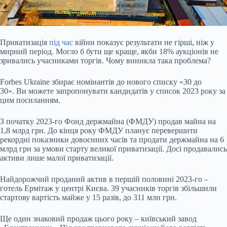
Приватизація
під час
війни показує результати не гірші, ніж у
мирний період. Могло б бути ще
краще, якби 18% аукціонів не
зривались учасниками торгів. Чому виникла така проблема?
Forbes Ukraine збирає номінантів до нового списку «30 до
30». Ви можете запропонувати кандидатів у список 2023 року за
цим посиланням.
З початку 2023-го Фонд держмайна (ФМДУ) продав майна на
1,8 млрд грн. До кінця року ФМДУ планує перевершити
рекордні
показники
довоєнних часів та продати держмайна на 6
млрд грн за умови старту великої
приватизації
. Досі продавались
активи лише малої
приватизації
.
Найдорожчий проданий актив в першій половині 2023-го –
готель Ермітаж у центрі Києва. 39 учасників торгів збільшили
стартову вартість майже у 15 разів, до 311 млн грн.
Ще один знаковий продаж цього року – київський завод