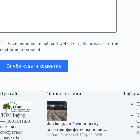
Save my name, email and website in this browser for the
next time I comment.
Опублікувати коментар
Про сайт
Останні новини
Інформ
П
С
К
ДОМ Інфор
С
— портал про
Фахівець роз’яснив, чому
К
все, що
внесення фосфору під ріпак
и
стосується
доцільніше до або в момент
Олег Лимаренко
Сер 10, 2026
дому: від