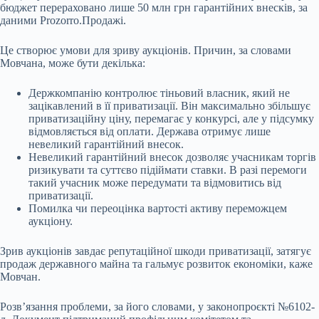
бюджет перераховано лише 50 млн грн гарантійних внесків, за
даними Prozorro.Продажі.
Це створює умови для зриву аукціонів. Причин, за словами
Мовчана, може бути декілька:
Держкомпанію контролює тіньовий власник, який не
зацікавлений в її приватизації. Він максимально збільшує
приватизаційну ціну, перемагає у конкурсі, але у підсумку
відмовляється від оплати. Держава отримує лише
невеликий гарантійний внесок.
Невеликий гарантійний внесок дозволяє учасникам торгів
ризикувати та суттєво підіймати ставки. В разі перемоги
такий учасник може передумати та відмовитись від
приватизації.
Помилка чи переоцінка вартості активу переможцем
аукціону.
Зрив аукціонів завдає репутаційної шкоди приватизації, затягує
продаж державного майна та гальмує розвиток економіки, каже
Мовчан.
Розвʼязання проблеми, за його словами, у законопроєкті №6102-