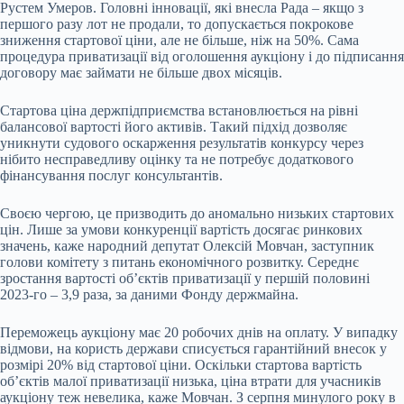
Рустем Умеров. Головні інновації, які внесла Рада – якщо з
першого разу лот не продали, то допускається покрокове
зниження стартової ціни, але не більше, ніж на 50
%
. Сама
процедура приватизації від оголошення аукціону і до підписання
договору має займати не більше двох місяців.
Стартова ціна держпідприємства встановлюється на рівні
балансової вартості його активів. Такий підхід дозволяє
уникнути судового оскарження результатів конкурсу через
нібито несправедливу оцінку та не потребує додаткового
фінансування послуг консультантів.
Своєю чергою, це призводить до аномально низьких стартових
цін. Лише за умови конкуренції вартість досягає ринкових
значень, каже народний депутат Олексій Мовчан, заступник
голови комітету з питань економічного розвитку. Середнє
зростання вартості обʼєктів приватизації у першій половині
2023-го – 3,9 раза, за даними Фонду держмайна.
Переможець аукціону має 20 робочих днів на оплату. У випадку
відмови, на користь держави списується гарантійний внесок у
розмірі 20% від стартової ціни. Оскільки стартова вартість
обʼєктів малої приватизації низька, ціна втрати для учасників
аукціону теж невелика, каже Мовчан. З серпня минулого року в