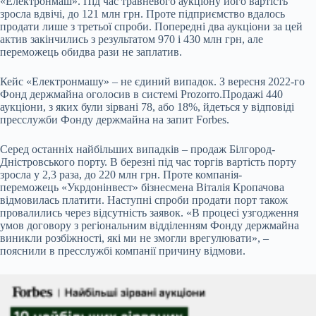
«Електронмаш». Під час травневого аукціону його вартість
зросла вдвічі, до 121 млн грн. Проте підприємство вдалось
продати лише з третьої спроби. Попередні два аукціони за цей
актив закінчились з результатом 970 і 430 млн грн, але
переможець обидва рази не заплатив.
Кейс «Електронмашу» – не єдиний випадок. З вересня 2022-го
Фонд держмайна оголосив в системі Prozorro.Продажі 440
аукціони, з яких були зірвані 78, або 18%, йдеться у відповіді
пресслужби Фонду держмайна на запит Forbes.
Серед останніх найбільших випадків – продаж Білгород-
Дністровського порту. В березні під час торгів вартість порту
зросла у 2,3 раза, до 220 млн грн. Проте компанія-
переможець «Укрдонінвест» бізнесмена Віталія Кропачова
відмовилась платити. Наступні спроби продати порт також
провалились через відсутність заявок. «В процесі узгодження
умов договору з регіональним відділенням Фонду держмайна
виникли розбіжності, які ми не змогли врегулювати», –
пояснили в пресслужбі компанії причину відмови.