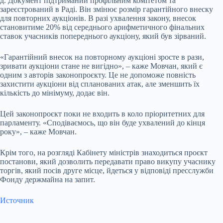
д. Документ підтриманий профільним комітетом та
зареєстрований в Раді. Він змінює розмір гарантійного внеску
для повторних аукціонів. В разі ухвалення закону, внесок
становитиме 20% від середнього арифметичного фінальних
ставок учасників попереднього аукціону, який був зірваний.
«Гарантійний внесок на повторному аукціоні зросте в рази,
зривати аукціони стане не вигідно», – каже Мовчан, який є
одним з авторів законопроєкту. Це не допоможе повність
захистити аукціони від спланованих атак, але зменшить їх
кількість до мінімуму, додає він.
Цей законопроєкт поки не входить в коло пріоритетних для
парламенту. «Сподіваємось, що він буде ухвалений до кінця
року», – каже Мовчан.
Крім того, на розгляді Кабінету міністрів знаходиться проєкт
постанови, який дозволить передавати право викупу учаснику
торгів, який посів друге
місце
, йдеться у відповіді пресслужби
Фонду держмайна на запит.
Источник