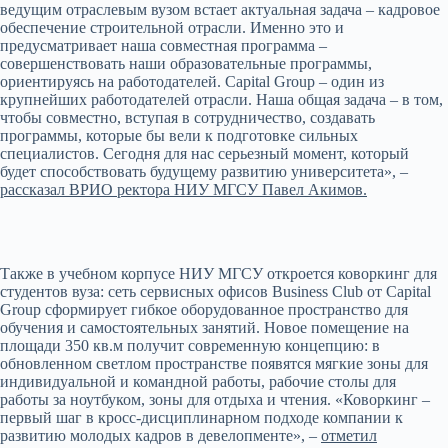
ведущим отраслевым вузом встает актуальная задача – кадровое
обеспечение строительной отрасли. Именно это и
предусматривает наша совместная программа –
совершенствовать наши образовательные программы,
ориентируясь на работодателей. Capital Group – один из
крупнейших работодателей отрасли. Наша общая задача – в том,
чтобы совместно, вступая в сотрудничество, создавать
программы, которые бы вели к подготовке сильных
специалистов. Сегодня для нас серьезный момент, который
будет способствовать будущему развитию университета», –
рассказал ВРИО ректора НИУ МГСУ Павел Акимов.
Также в учебном корпусе НИУ МГСУ откроется коворкинг для
студентов вуза: сеть сервисных офисов Business Club от Capital
Group сформирует гибкое оборудованное пространство для
обучения и самостоятельных занятий. Новое помещение на
площади 350 кв.м получит современную концепцию: в
обновленном светлом пространстве появятся мягкие зоны для
индивидуальной и командной работы, рабочие столы для
работы за ноутбуком, зоны для отдыха и чтения. «Коворкинг –
первый шаг в кросс-дисциплинарном подходе компании к
развитию молодых кадров в девелопменте», –
отметил