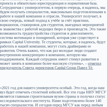
проекта и обязательно юриспруденция и нормативная база.
Сотрудничая с университетом, в первую очередь, я надеюсь, мы
будем получать специалистов, максимально подготовленными к
работе в нашей компании и отрасли. Университет получает, в
свою очередь, новый подход к учёбе за счёт практики,
воркшопов, стажировок для студентов, выездных мероприятий
и знакомства с работой ведущих бюро и производств. Это также
возможность трудоустройства студентов в девелопменте,
система мотивации и поощрений, которая уже существует в
рамках Capital University. Те студенты, которые, я надеюсь, будут
работать в нашей компании, могут стать драйверами ее
развития. Очень важно, что как раз молодые люди создают
внутреннюю конкуренцию в компании, которую мы
поддерживаем. Каждый сотрудник имеет стимул развития и
может занять в компании более высокую ступень», –
отметил
председатель Совета директоров Capital Group Павел Тё.
«2021 год для нашего университета особый. Это год, когда наш
вуз будет отмечать столетний юбилей. Все эти годы НИУ МГСУ
является главным строительным вузом страны и получил статус
исследовательского института. Нами подготовлено более 140
тысяч специалистов. И сегодня перед МГСУ как перед любым