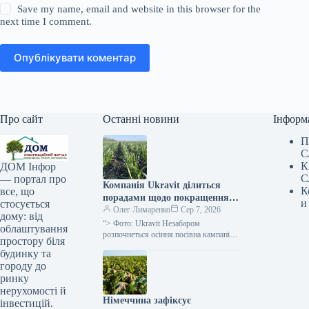
Save my name, email and website in this browser for the
next time I comment.
Опублікувати коментар
Про сайт
Останні новини
Інформ
П
С
К
ДОМ Інфор
С
— портал про
Компанія Ukravit ділиться
К
все, що
порадами щодо покращення
и
стосується
схожості та зимостійкості
Олег Лимаренко
Сер 7, 2026
дому: від
озимої пшениці —
“> Фото: Ukravit Незабаром
облаштування
SuperAgronom.com
розпочнеться осіння посівна кампанія
простору біля
зернових культур озимих. Тому
будинку та
паралельно з традиційним
городу до
підживленням, фахівці компанії
ринку
Ukravit наголошують
нерухомості й
Німеччина зафіксує
інвестицій.