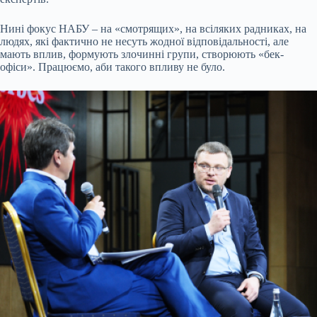
Нині фокус НАБУ – на «смотрящих», на всіляких радниках, на
людях, які фактично не несуть жодної відповідальності, але
мають вплив, формують злочинні групи, створюють «бек-
офіси». Працюємо, аби такого впливу не було.