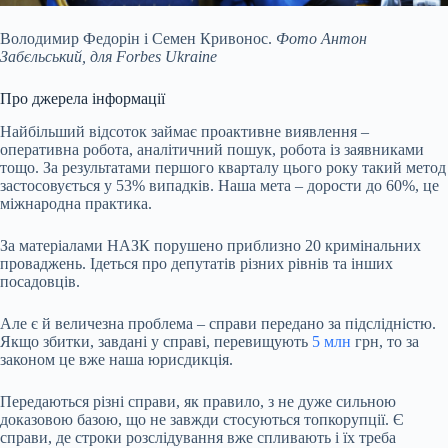
Володимир Федорін і Семен Кривонос.
Фото Антон
Забєльський, для Forbes Ukraine
Про джерела інформації
Найбільший відсоток займає проактивне виявлення –
оперативна робота, аналітичний пошук, робота із заявниками
тощо. За результатами першого кварталу цього року такий метод
застосовується у 53% випадків. Наша мета – дорости до 60%, це
міжнародна практика.
За матеріалами НАЗК порушено приблизно 20 кримінальних
проваджень. Ідеться про депутатів різних рівнів та інших
посадовців.
Але є й величезна проблема – справи передано за підслідністю.
Якщо збитки, завдані у справі, перевищують
5 млн
грн, то за
законом це вже наша юрисдикція.
Передаються різні справи, як правило, з не дуже сильною
доказовою базою, що не завжди стосуються топкорупції. Є
справи, де строки розслідування вже спливають і їх треба