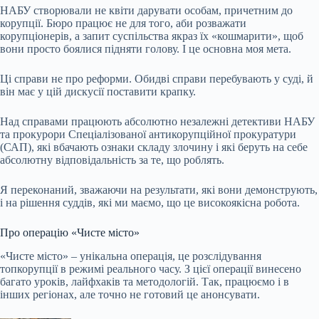
НАБУ створювали не квіти дарувати особам, причетним до
корупції. Бюро працює не для того, аби розважати
корупціонерів, а запит суспільства якраз їх «кошмарити», щоб
вони просто боялися підняти голову. І це основна моя мета.
Ці справи не про реформи. Обидві справи перебувають у суді, й
він має у цій дискусії поставити крапку.
Над справами працюють абсолютно незалежні детективи НАБУ
та прокурори Спеціалізованої антикорупційної прокуратури
(САП), які вбачають ознаки складу злочину і які беруть на себе
абсолютну відповідальність за те, що роблять.
Я переконаний, зважаючи на результати, які вони демонструють,
і на рішення суддів, які ми маємо, що це високоякісна робота.
Про операцію «Чисте місто»
«Чисте місто» – унікальна операція, це розслідування
топкорупції в режимі реального часу. З цієї операції винесено
багато уроків, лайфхаків та методологій. Так, працюємо і в
інших регіонах, але точно не готовий це анонсувати.