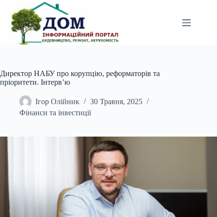
Перейти
до
вмісту
Директор НАБУ про корупцію, реформаторів та
пріоритети. Інтервʼю
Ігор Олійник
30 Травня, 2025
Фінанси та інвестиції