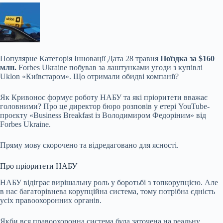
Популярне
Категорія Інновації Дата 28 травня
Поїздка за $160
млн.
Forbes Ukraine побував за лаштунками угоди з купівлі
Uklon «Київстаром». Що отримали обидві компанії?
Як Кривонос формує роботу НАБУ та які пріоритети вважає
головними? Про це директор бюро розповів у етері YouTube-
проєкту «Business Breakfast із Володимиром Федоріним» від
Forbes Ukraine.
Пряму мову скорочено та відредаговано для ясності.
Про пріоритети НАБУ
НАБУ відіграє вирішальну роль у боротьбі з топкорупцією. Але
в нас багаторівнева корупційна система, тому потрібна єдність
усіх правоохоронних органів.
Якби вся правоохоронна система була заточена на реальну