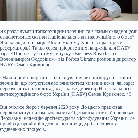
Як розслідувати топкорупційні злочини та з якими складнощами
стикаються детективи Національного антикорупційного бюро?
Які наслідки операції «Чисте місто» у Києві і
справ проти
реформаторів? Та що серед пріоритетних напрямів для НАБУ
зараз? Про це – у сотому випуску «Business Breakfast із
Володимиром Федоріним» від Forbes Ukraine розповів директор
НАБУ Семен Кривонос.
«Найвищий пріоритет – розслідування чинної корупції, тобто
злочинів, що готуються або вчиняються чиновниками, які зараз
перебувають на топпосадах», – каже директор Національного
антикорупційного бюро України (НАБУ) Семен Кривонос, 40.
Він очолює бюро з березня 2023 року. До цього працював
першим заступником начальника Одеської митниці й очолював
Державну інспекцію архітектури та містобудування України, де
провів цифровізацію дозвільних процедур і спрощення
будівельних процесів.