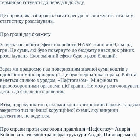
терміново готувати до передачі до суду.
Це справи, які забирають багато ресурсів і знижують загальну
статистику розслідувань.
Про гроші для бюджету
За весь час роботи ефект від роботи НАБУ становив 9,2 млрд
грн. Це суми, які було повернуто до бюджету внаслідок різних
розслідувань. Економічний ефект буде в рази більший.
Зараз ми працюємо над поверненням значної суми коштів з
однієї іноземної юрисдикції. Це буде перша така справа. Робота
ведеться спільно з урядом, «Нафтогазом», Мінфіном та
правоохоронними органами цієї країни. Не можу розголошувати
деталі до фінального рішення.
Втім, підрахунок того, скільки коштів зекономив бюджет завдяки
закриттю тієї чи іншої корупційної схеми, яку викрили
детективи, не ведеться.
Про справи проти ексголови правління «Нафтогазу» Андрія
Коболєва та ексміністра інфраструктури Андрія Пивоварського