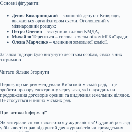
Основні фігуранти:
Денис Комарницький
– колишній депутат Київради,
вважається організатором схеми. Оголошений у
міжнародний розшук;
Петро Оленич
– заступник голови КМДА;
Михайло Терентьєв
– голова земельної комісії Київради;
Олена Марченко
– членкиня земельної комісії.
Загалом підозри було висунуто десятьом особам, сімох з них
затримано.
Читати більше
Згорнути
Перше, що ми рекомендували Київській міській раді, – це
зробити прозору електронну чергу заяв, які надходять на
продовження договорів оренди та виділення земельних ділянок.
Це стосується й інших міських рад.
Про витоки інформації
Як матеріали справ зʼявляються у журналістів? Судовий розгляд
у більшості справ відкритий для журналістів чи громадських