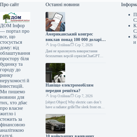
Про сайт
Останні новини
Інформ
П
С
К
ДОМ Інфор
С
— портал про
Американський конгрес
К
все, що
виклав понад 100 000 доларів
и
стосується
на ChatGPT.
Ігор Олійник
Сер 7, 2026
дому: від
Дані не враховують використання
облаштування
безплатних версій сервісівChatGPT
простору біля
зайняв позицію найпопулярнішого
будинку та
інструменту штучного інтелекту в
городу до
американському Конгресі. На
ринку
розробку
нерухомості й
Навіщо електромобілям
інвестицій.
передня решітка?
Ми пишемо
Ігор Олійник
Сер 7, 2026
новини для
[object Object] Why electric cars don’t
тих, хто дбає
have a radiator grilleThe sleek front end
про власне
has become one of the defining
житло і
features…
стежить за
фінансовою
аналітикою
галузі.
10 найкращих вживаних