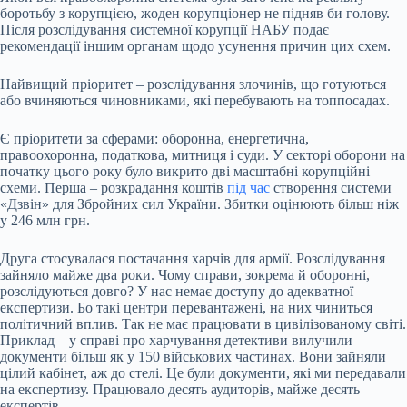
боротьбу з корупцією, жоден корупціонер не підняв би голову.
Після розслідування системної корупції НАБУ подає
рекомендації іншим органам щодо усунення причин цих схем.
Найвищий пріоритет – розслідування злочинів, що готуються
або вчиняються чиновниками, які перебувають на топпосадах.
Є пріоритети за сферами: оборонна, енергетична,
правоохоронна, податкова, митниця і суди. У секторі оборони на
початку цього року було викрито дві масштабні корупційні
схеми. Перша – розкрадання коштів
під час
створення системи
«Дзвін» для Збройних сил України. Збитки оцінюють більш ніж
у 246 млн грн.
Друга стосувалася постачання харчів для армії. Розслідування
зайняло майже два роки. Чому справи, зокрема й оборонні,
розслідуються довго? У нас немає доступу до адекватної
експертизи. Бо такі центри перевантажені, на них чиниться
політичний вплив. Так не має працювати в цивілізованому світі.
Приклад – у справі про харчування детективи вилучили
документи більш як у 150 військових частинах. Вони зайняли
цілий кабінет, аж до стелі. Це були документи, які ми передавали
на експертизу. Працювало десять аудиторів, майже десять
експертів.