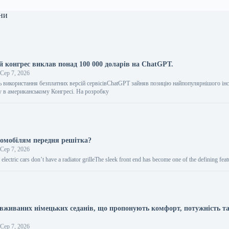
ни
 конгрес виклав понад 100 000 доларів на ChatGPT.
Сер 7, 2026
ь використання безплатних версій сервісівChatGPT зайняв позицію найпопулярнішого ін
у в американському Конгресі. На розробку
омобілям передня решітка?
Сер 7, 2026
electric cars don’t have a radiator grilleThe sleek front end has become one of the defining fe
вживаних німецьких седанів, що пропонують комфорт, потужність та
Сер 7, 2026