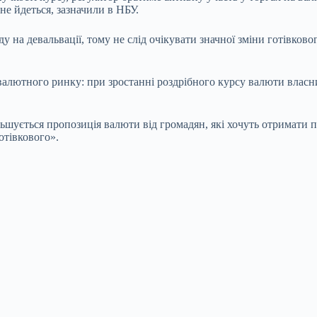
не йдеться, зазначили в НБУ.
у на девальвації, тому не слід очікувати значної зміни готівко
 валютного ринку: при зростанні роздрібного
курсу
валюти власн
ільшується пропозиція валюти від громадян, які хочуть отримати
отівкового».