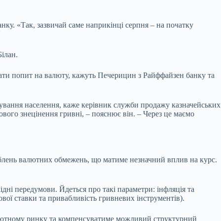
нку. «Так, зазвичай саме наприкінці серпня – на початку
.
ілан.
вати попит на валюту, кажуть Печерицин з Райффайзен банку та
кування населення, каже керівник служби продажу казначейських
ого знецінення гривні, – пояснює він. – Через це маємо
аблень валютних обмежень, що матиме незначний вплив на курс.
ідні передумови. Йдеться про такі параметри: інфляція та
ової ставки та привабливість гривневих інструментів).
 валютному ринку та компенсуватиме можливий структурний