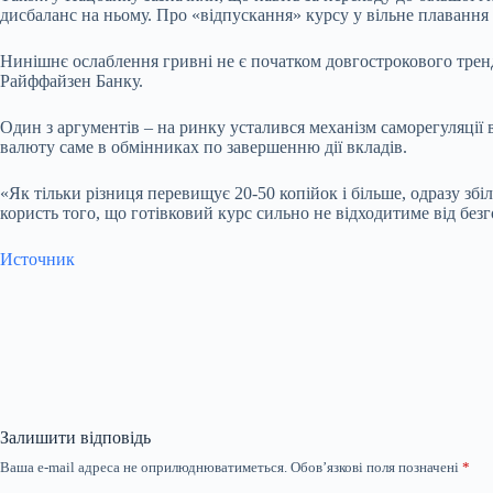
дисбаланс на ньому. Про «відпускання» курсу у вільне плавання 
Нинішнє ослаблення гривні не є початком довгострокового тренд
Райффайзен Банку.
Один з аргументів – на ринку усталився механізм саморегуляції
валюту саме в обмінниках по завершенню дії вкладів.
«Як тільки
різниця
перевищує 20-50 копійок і більше, одразу зб
користь того, що готівковий курс сильно не відходитиме від безг
Источник
Залишити відповідь
Ваша e-mail адреса не оприлюднюватиметься.
Обов’язкові поля позначені
*