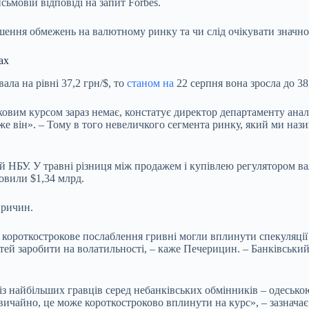
ьмовій відповіді на запит Forbes.
шення обмежень на валютному ринку та чи слід очікувати значн
ах
вала на рівні
37,2 грн/$
, то
станом на
22 серпня вона зросла до 38
вковим
курсом зараз немає, констатує директор департаменту ан
 він». – Тому в того невеличкого сегмента ринку, який ми нази
цій НБУ. У травні різниця між продажем і купівлею регулятором 
ановили
$1,34 млрд
.
причин.
 короткострокове послаблення гривні могли вплинути спекуляції 
й заробити на волатильності, – каже Печерицин. – Банківський 
з найбільших гравців серед небанківських обмінників – одеськ
вичайно, це може короткостроково вплинути на курс», – зазнача