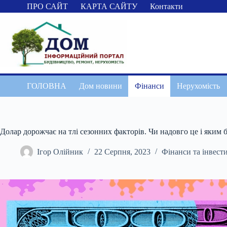
Перейти
ПРО САЙТ
КАРТА САЙТУ
Контакти
до
вмісту
ГОЛОВНА
Дом новини
Фінанси
Нерухомість
Долар дорожчає на тлі сезонних факторів. Чи надовго це і яким б
Ігор Олійник
22 Серпня, 2023
Фінанси та інвести