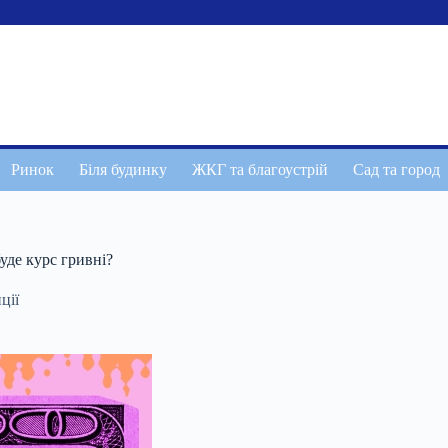
Ринок
Біля будинку
ЖКГ та благоустрій
Сад та город
уде курс гривні?
ції