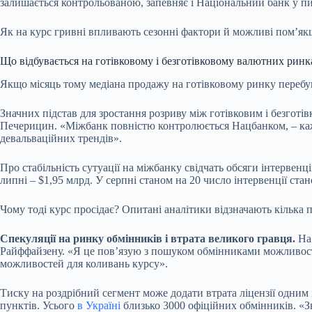
залишається контрольованою, запевняє і Національний банк у пис
Як на курс гривні впливають сезонні фактори й можливі помʼяк
Що відбувається на готівковому і безготівковому валютних ринк
Якщо місяць тому медіана продажу на готівковому ринку перебу
Значних підстав для зростання розриву між готівковим і
безготі
Печерицин. «Міжбанк повністю контролюється Нацбанком, – каже
девальваційних трендів».
Про стабільність сутуації на міжбанку свідчать обсяги інтервен
липні – $1,95 млрд. У серпні станом на 20 число інтервенції ст
Чому тоді курс просідає? Опитані аналітики відзначають кілька 
Спекуляції на ринку обмінників і втрата великого гравця.
На
Райффайзену. «Я це пов’язую з пошуком обмінниками можливосте
можливостей для коливань курсу».
Тиску на роздрібний сегмент може додати
втрата ліцензії
одним і
пунктів. Усього
в Україні
близько 3000 офіційних обмінників. «З