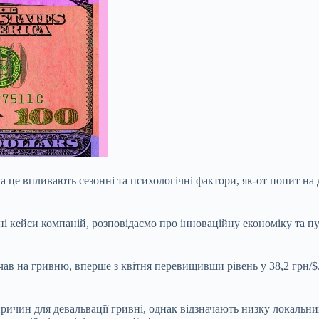
На це впливають сезонні та
психологічні фактори, як-от попит на 
ні кейси компаній, розповідаємо про інноваційну економіку та п
чав на гривню, вперше з квітня перевищивши рівень у
38,2 грн/$
причин для девальвації гривні, однак відзначають низку локальн