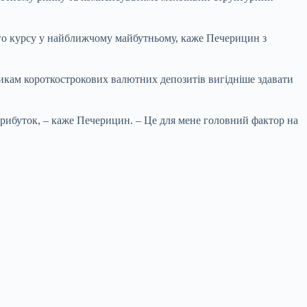
вого курсу у найближчому майбутньому, каже Печерицин з
икам короткострокових
валютних депозитів
вигідніше здавати
 прибуток, – каже Печерицин. – Це для мене головний фактор на