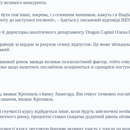
ту великого конкурента.
ути повʼязані, зокрема, і з сезонним чинником, кажуть і в Нацба
люту до наступної посівної», – йдеться у письмовій відповіді НБУ
 й директорка аналітичного департаменту Dragon Capital Олена Б
аїнців за кордон за рахунок сезону відпусток. Це може збільшу
ський.
івковий ринок завжди впливає психологічний фактор, тобто очі
и щодо валютних послаблень асоціюються зі сценарієм поступов
у, вважає Крохмаль з банку Авангард. Він очікує точкових посл
ксованим, вважає Крохмаль.
гнучкості курсу відбудеться лише, коли будуть забезпечені необх
алютного ринку, процентні ставки (зокрема додатний рівень облік
гнучкості курсу, регулятор братиме активну участь у торгах на