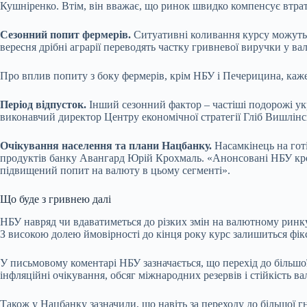
Кушніренко. Втім, він вважає, що ринок швидко компенсує втра
Сезонний попит фермерів.
Ситуативні коливання курсу можуть б
вересня дрібні аграрії переводять частку гривневої виручки у ва
Про вплив попиту з боку фермерів, крім НБУ і Печерицина, каже
Період відпусток.
Інший сезонний фактор – частіші подорожі укр
виконавчий директор Центру економічної стратегії Гліб Вишлін
Очікування населення та плани Нацбанку.
Насамкінець на гот
продуктів банку Авангард Юрій Крохмаль. «Анонсовані НБУ крок
підвищений попит на валюту в цьому сегменті».
Що буде з гривнею далі
НБУ навряд чи вдаватиметься до різких змін на валютному ринк
З високою долею ймовірності до кінця року курс залишиться фі
У письмовому коментарі НБУ зазначається, що перехід до більшої 
інфляційні очікування, обсяг міжнародних резервів і стійкість в
Також у Нацбанку зазначили, що навіть за переходу до більшої 