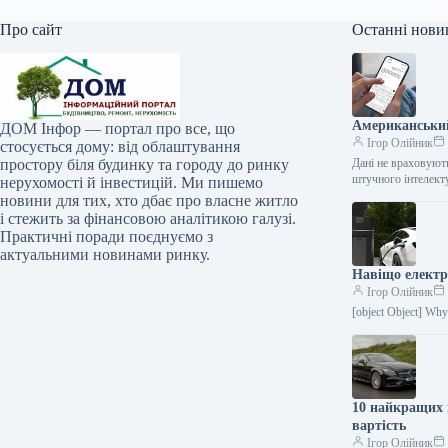
Про сайт
Останні нови
Американський
ДОМ Інфор — портал про все, що
Ігор Олійник
стосується дому: від облаштування
простору біля будинку та городу до ринку
Дані не враховуют
штучного інтелект
нерухомості й інвестицій. Ми пишемо
новини для тих, хто дбає про власне житло
і стежить за фінансовою аналітикою галузі.
Практичні поради поєднуємо з
актуальними новинами ринку.
Навіщо електр
Ігор Олійник
[object Object] Why 
10 найкращих 
вартість
Ігор Олійник