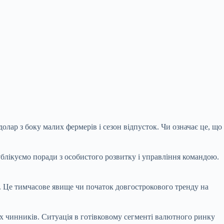
долар з боку малих фермерів і сезон відпусток. Чи означає це, що
ублікуємо поради з особистого розвитку і управління командою.
. Це тимчасове явище чи початок довгострокового тренду на
их чинників. Ситуація в готівковому сегменті валютного ринку