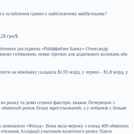
ого ослаблення гривні у найближчому майбутньому?
,28 грн/$.
алітичних досліджень «Райффайзен Банку» Олександр
ваємо готівковим, немає причин для додаткових коливань або
валюти на міжбанку складала
$1,93 млрд
, у червні – $1,8 млрд, у
на ринку та деякі сезонні фактори, вважає Печерицин з
обмінний ринок більш зарегульований, а у небанків є більше
ою компанією «Фінод». Вона мала мережу з понад 400 обмінних
є очільник Асоціації учасників валютного ринку Павло