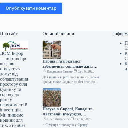
Опублікувати коментар
Про сайт
Останні новини
Інформ
П
С
К
ДОМ Інфор
С
— портал про
Перша п’ятірка міст
К
все, що
забезпечить соціальне житло
и
стосується
завдяки коштам ЄІБ в
Владислав Ситник
Сер 6, 2026
дому: від
Україні
Для певних верств населення соціальна
облаштування
оренда може надаватися без стягнення
простору біля
плати. / Freepik Кропивницький,
будинку та
Кременчук, Львів, Миколаїв та
городу до
Житомир будуть…
ринку
нерухомості й
Посуха в Європі, Канаді та
інвестицій.
Австралії: кукурудза,
Ми пишемо
соняшник та пшениця під
Олег Лимаренко
Сер 6, 2026
новини для
загрозою —
> Ситуація з погодою у Франції
тих, хто дбає