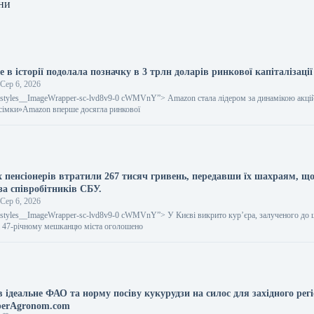
ни
в історії подолала позначку в 3 трлн доларів ринкової капіталізації
Сер 6, 2026
gestyles__ImageWrapper-sc-lvd8v9-0 cWMVnY”> Amazon стала лідером за динамікою акцій
 сімки»Amazon вперше досягла ринкової
х пенсіонерів втратили 267 тисяч гривень, передавши їх шахраям, щ
за співробітників СБУ.
Сер 6, 2026
gestyles__ImageWrapper-sc-lvd8v9-0 cWMVnY”> У Києві викрито кур’єра, залученого до 
і 47-річному мешканцю міста оголошено
 ідеальне ФАО та норму посіву кукурудзи на силос для західного рег
perAgronom.com