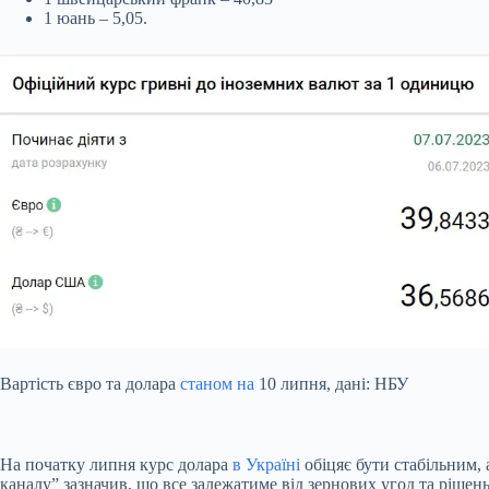
1 юань – 5,05.
Вартість євро та долара
станом на
10 липня, дані: НБУ
На початку липня курс долара
в Україні
обіцяє бути стабільним,
каналу” зазначив, що все залежатиме від зернових угод та рішен