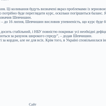
жня. Ці коливання будуть визначені якраз проблемами із зернов
 потрібно буде переглядати курс, оскільки погіршиться баланс. Я
 зазначив Шевчишин.
– до 16 липня, Шевчишин висловив упевненість, що курс буде б
досить стабільний, і НБУ повністю покриває усі необхідні дефіц
ваються за рахунок широкого спреду”, – додав Шевчишин.
а кордон, але не для всіх. Крім того, в Україні сповільнилася і
Сайт