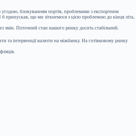
ою угодою, блокуванням портів, проблемами з експортним
 б припускав, що ми зіткнемося з цією проблемою до кінця літа,
ез змін. Поточний стан нашого ринку досить стабільний.
ити та інтервенції валюти на міжбанку. На готівковому ринку
нфляція.