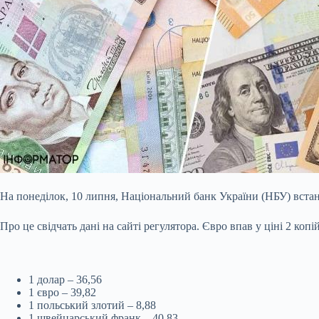
На понеділок, 10 липня, Національний банк України (НБУ) встано
Про це свідчать дані на сайті регулятора. Євро впав у ціні 2 копі
1 долар – 36,56
1 євро – 39,82
1 польський злотий – 8,88
1 швейцарський франк – 40,83