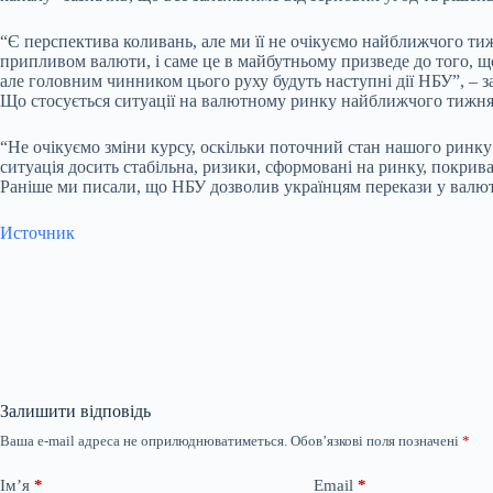
“Є перспектива коливань, але ми її не очікуємо найближчого ти
припливом валюти, і саме це в майбутньому призведе до того, що
але головним чинником цього руху будуть наступні дії НБУ”, –
Що стосується ситуації на валютному ринку найближчого тижня 
“Не очікуємо зміни курсу, оскільки поточний стан нашого ринку 
ситуація досить стабільна, ризики, сформовані на ринку, покри
Раніше ми писали, що НБУ дозволив українцям перекази у валюті з
Источник
Залишити відповідь
Ваша e-mail адреса не оприлюднюватиметься.
Обов’язкові поля позначені
*
Ім’я
*
Email
*