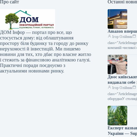
Про сайт
Останні нови
Amazon вперше 
ДОМ Інфор — портал про все, що
Ігор Олійник
стосується дому: від облаштування
простору біля будинку та городу до ринку
class=”ArticleIma
компаній «великої
нерухомості й інвестицій. Ми пишемо
новини для тих, хто дбає про власне житло
і стежить за фінансовою аналітикою галузі.
Практичні поради поєднуємо з
актуальними новинами ринку.
Двоє київськи
видавали себе 
Ігор Олійник
class=”ArticleIma
оборудкиУ столиц
Експерт назвав
України — Su