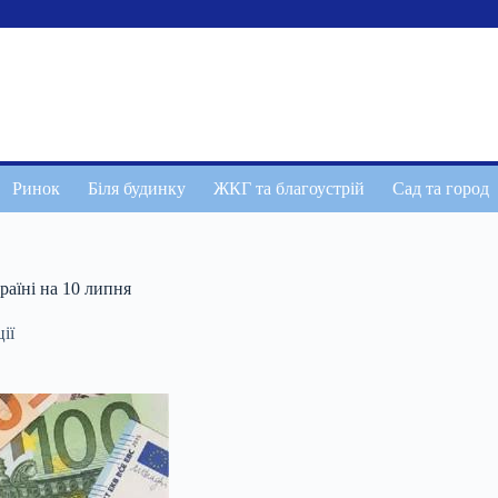
Ринок
Біля будинку
ЖКГ та благоустрій
Сад та город
раїні на 10 липня
ії