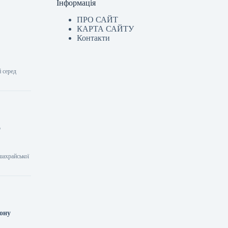
Інформація
ПРО САЙТ
КАРТА САЙТУ
Контакти
 серед
о
шахрайської
іону