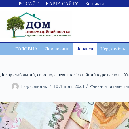
Перейти
ПРО САЙТ
КАРТА САЙТУ
Контакти
до
вмісту
ГОЛОВНА
Дом новини
Фінанси
Нерухомість
Долар стабільний, євро подешевшав. Офіційний курс валют в Ук
Ігор Олійник
10 Липня, 2023
Фінанси та інвестиц