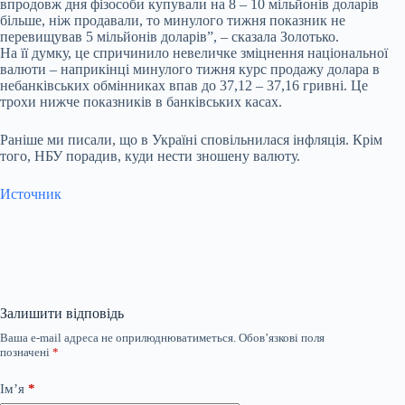
впродовж дня фізособи купували на 8 – 10 мільйонів доларів
більше, ніж продавали, то минулого тижня показник не
перевищував 5 мільйонів доларів”, – сказала Золотько.
На її думку, це спричинило невеличке зміцнення національної
валюти – наприкінці минулого тижня курс продажу долара в
небанківських обмінниках впав до 37,12 – 37,16 гривні. Це
трохи нижче показників в банківських касах.
Раніше ми писали, що в Україні сповільнилася інфляція. Крім
того, НБУ порадив, куди нести зношену валюту.
Источник
Залишити відповідь
Ваша e-mail адреса не оприлюднюватиметься.
Обов’язкові поля
позначені
*
Ім’я
*