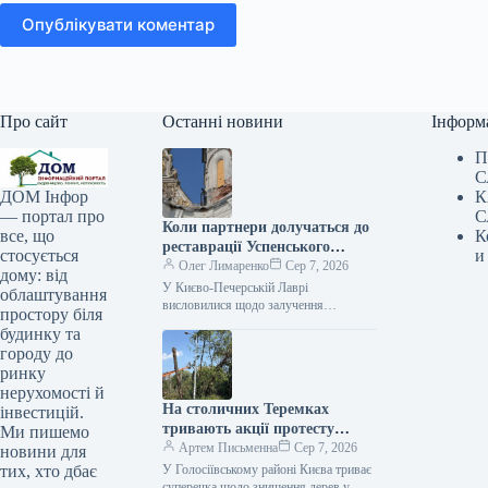
Опублікувати коментар
Про сайт
Останні новини
Інформ
П
С
К
ДОМ Інфор
С
— портал про
Коли партнери долучаться до
К
все, що
реставрації Успенського
и
стосується
собору, пояснили у Києво-
Олег Лимаренко
Сер 7, 2026
дому: від
Печерській лаврі.
У Києво-Печерській Лаврі
облаштування
висловилися щодо залучення
простору біля
партнерів до відбудови Успенського
будинку та
собору Ексклюзив 07.08.2026 16:51
городу до
Укрінформ Початок практичного
ринку
етапу міжнародної співпраці…
нерухомості й
На столичних Теремках
інвестицій.
тривають акції протесту
Ми пишемо
проти знищення дерев: що
Артем Письменна
Сер 7, 2026
новини для
повідомляють поліція та
У Голосіївському районі Києва триває
тих, хто дбає
КМДА
суперечка щодо знищення дерев у