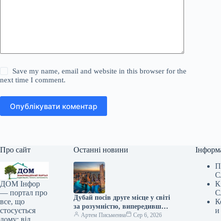
Save my name, email and website in this browser for the
next time I comment.
Опублікувати коментар
Про сайт
Останні новини
Інформ
П
С
К
ДОМ Інфор
С
— портал про
Дубай посів друге місце у світі
К
все, що
за розумністю, випередивши
и
стосується
Нью-Йорк.
Артем Письменна
Сер 6, 2026
дому: від