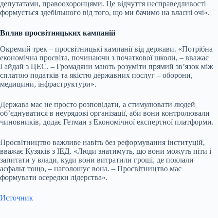
депутатами, правоохоронцями. Це відчуття несправедливості
формується здебільшого від того, що ми бачимо на власні очі».
Вплив просвітницьких кампаній
Окремий трек – просвітницькі кампанії від держави. «Потрібна
економічна просвіта, починаючи з початкової школи, – вважає
Гайдай з ЦЕС. – Громадяни мають розуміти прямий звʼязок між
сплатою податків та якістю державних послуг – оборони,
медицини, інфраструктури».
Держава має не просто розповідати, а стимулювати людей
об’єднуватися в неурядові організації, аби вони контролювали
чиновників, додає Гетман з Економічної експертної платформи.
Просвітництво важливе навіть без реформування інституцій,
вважає Кузяків з ІЕД. «Люди знатимуть, що вони можуть піти і
запитати у влади, куди вони витратили гроші, де поклали
асфальт тощо, – наголошує вона. – Просвітництво має
формувати осередки лідерства».
Источник