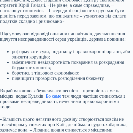
стратегії Юрій Гайдай. «Не рівне, а саме справедливе, –
наголошує економіст. – І всередині соціальних груп має бути
рівність перед законом, що означатиме – ухилятися від сплати
податків складно і ризиковано».
Підсумовуючи відповіді опитаних аналітиків, для зменшення
відчуття несправедливості серед українців, держава повинна:
реформувати суди, податкову і правоохоронні органи, аби
знизити корупцію;
забезпечити невідворотність покарання за розкрадання
бюджетних коштів;
боротись з тіньовою економікою;
підвищити прозорість розподілення бюджету.
Вкрай важливо забезпечувати чесність і прозорість саме на
місцях, додає Кузяків.
Бо саме
там люди частіше стикаються з
проявами несправедливості, нечесними правоохоронцями
тощо.
«Більшість цього негативного досвіду створюється зовсім не
телевізором у сюжетах про Київ, де піймали суддю-хабарника, –
зазначає вона. – Людина щодня стикається з місцевими