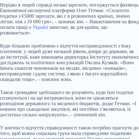
Нерідко в людей справді низькі зарплати, погоджується фахівець
Економічної експертної платформи Олег Гетман. «Сплатити
податки з €5000 зарплати, які є в розвинених країнах, значно
легше, ніж з 10 000 грн», – зазначає він. – Навантаження на фонд
оплати праці
в Україні
зависоке, як для країни, що
розвивається».
Куди більшою проблемою є відчуття несправедливості з боку
платників: у людей дуже низький рівень довіри до держави, як
до інституції, каже виконавча директорка Інституту економічних
досліджень та політичних консультацій Оксана Кузяків. «Вони
бачать свавілля чиновників на місцях, місцевих «князьків»,
несправедливу судову систему, з якою є багато корупційних
скандалів тощо», – пояснює вона.
Також громадяни здебільшого не розуміють, куди їхні податки
сплачуються і на що витрачаються, вони не цікавляться
розподілом державного та місцевого бюджетів, додає Гетман. «І
новини про скандальні закупівлі, які постійно з’являються, їх
достатньо сильно напружують», – упевнений він.
У контексті відчуття справедливості також потрібно прагнути до
того, щоб кожна соціальна група мала справедливе податкове
навантаження, додає старший економіст Центру економічної