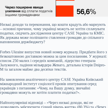
Низькі доходи та переконання, що кошти крадуть або марнують
– основні причини, чому
українці можуть не хотіти сплачувати
податки, свідчить дослідження центру CASE Україна та КМІС.
Як держава може поліпшити ставлення громадян до спільного
наповнення держбюджету?
Forbes Ukraine випустив новий номер журналу. Придбати його з
безкоштовною доставкою можна за цим посиланням. У журналі:
список 250 малих і середніх компаній, лідерство генерала
Залужного, падіння мільярдера Жеваго, детальна історія Dnipro-
M та загалом майже два десятки текстів.
На замовлення аналітичного центру CASE Україна Київський
міжнародний інститут соціології провів
опитування
серед
українців з питанням: «Чому, на Вашу думку, звичайні
громадяни можуть не хотіти платити податки?».
Найпопулярніші відповіді – «Через низькі доходи, які не
дозволяють забезпечити гідний рівень життя» (80,3%) та «Через