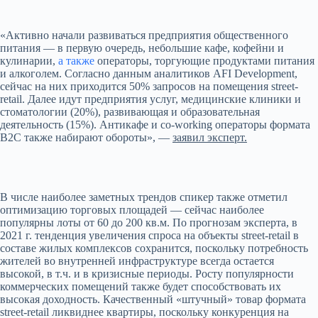
«Активно начали развиваться предприятия общественного
питания — в первую очередь, небольшие кафе, кофейни и
кулинарии,
а также
операторы, торгующие продуктами питания
и алкоголем. Согласно данным аналитиков AFI Development,
сейчас на них приходится 50% запросов на помещения street-
retail. Далее идут предприятия услуг, медицинские клиники и
стоматологии (20%), развивающая и образовательная
деятельность (15%). Антикафе и co-working операторы формата
B2C также набирают обороты», —
заявил эксперт.
В числе наиболее заметных трендов спикер также отметил
оптимизацию торговых площадей — сейчас наиболее
популярны лоты от 60 до 200 кв.м. По прогнозам эксперта, в
2021 г. тенденция увеличения спроса на объекты street-retail в
составе жилых комплексов сохранится, поскольку потребность
жителей во внутренней инфраструктуре всегда остается
высокой, в т.ч. и в кризисные периоды. Росту популярности
коммерческих помещений также будет способствовать их
высокая доходность. Качественный «штучный» товар формата
street-retail ликвиднее квартиры, поскольку конкуренция на