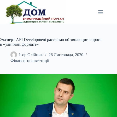
Перейти
до
вмісту
Эксперт AFI Development рассказал об эволюции спроса
в «уличном формате»
Ігор Олійник
26 Листопада, 2020
Фінанси та інвестиції