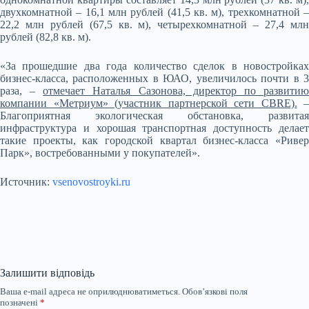
двухкомнатной – 16,1 млн рублей (41,5 кв. м), трехкомнатной –
22,2 млн рублей (67,5 кв. м), четырехкомнатной – 27,4 млн
рублей (82,8 кв. м).
«За прошедшие два года количество сделок в новостройках
бизнес-класса, расположенных в ЮАО, увеличилось почти в 3
раза, –
отмечает Наталья Сазонова, директор по развити
компании «Метриум» (участник партнерской сети CBRE).
–
Благоприятная экологическая обстановка, развитая
инфраструктура и хорошая транспортная доступность делает
такие проекты, как городской квартал бизнес-класса «Ривер
Парк», востребованными у покупателей».
Источник:
vsenovostroyki.ru
Залишити відповідь
Ваша e-mail адреса не оприлюднюватиметься.
Обов’язкові поля
позначені
*