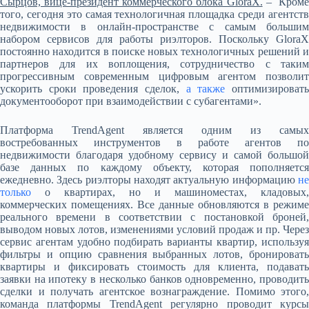
Сырцов, вице-президент коммерческого блока GloraX.
– Кром
того, сегодня это самая технологичная площадка среди агентств
недвижимости в онлайн-пространстве с самым большим
набором сервисов для работы риэлторов. Поскольку GloraX
постоянно находится в поиске новых технологичных решений и
партнеров для их воплощения, сотрудничество с таким
прогрессивным современным цифровым агентом позволит
ускорить сроки проведения сделок,
а также
оптимизироват
документооборот при взаимодействии с субагентами».
Платформа TrendAgent является одним из самых
востребованных инструментов в работе агентов по
недвижимости благодаря удобному сервису и самой большой
базе данных по каждому объекту, которая пополняется
ежедневно. Здесь риэлторы находят актуальную информацию
не
только
о квартирах, но и машиноместах, кладовых,
коммерческих помещениях. Все данные обновляются в режиме
реального времени в соответствии с постановкой броней,
выводом новых лотов, изменениями условий продаж и пр. Через
сервис агентам удобно подбирать варианты квартир, используя
фильтры и опцию сравнения выбранных лотов, бронировать
квартиры и фиксировать стоимость для клиента, подавать
заявки на ипотеку в несколько банков одновременно, проводить
сделки и получать агентское вознаграждение. Помимо этого,
команда платформы TrendAgent регулярно проводит курсы