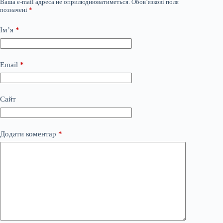
Ваша e-mail адреса не оприлюднюватиметься.
Обов’язкові поля
позначені
*
Ім’я
*
Email
*
Сайт
Додати коментар
*