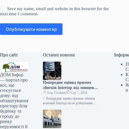
Save my name, email and website in this browser for the
next time I comment.
Опублікувати коментар
Про сайт
Останні новини
Інформ
П
С
К
ДОМ Інфор
С
— портал про
Попередня оцінка прямих
К
все, що
збитків Intertop від знищення
и
стосується
головного складу сягає 450
Ігор Олійник
Сер 7, 2026
дому: від
мільйонів гривень.
> Попередня оцінка прямих збитків
облаштування
компанії Intertop після руйнування
простору біля
основного складу внаслідок російської
будинку та
атаки становить 450 млн грн, заявив
городу до
генеральний директор
ринку
нерухомості й