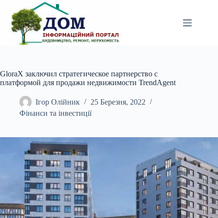
Перейти
до
вмісту
GloraX заключил стратегическое партнерство с
платформой для продажи недвижимости TrendAgent
Ігор Олійник
25 Березня, 2022
Фінанси та інвестиції