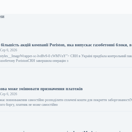
ни
ільшість акцій компанії Poriston, яка випускає газобетонні блоки, в
Сер 6, 2026
gestyles__ImageWrapper-sc-lvd8v9-0 cWMVnY”> CRH в Україні придбала контрольний пак
газобетону PoristonCRH завершила операцію з
ова може змінювати призначення платежів
Сер 6, 2026
має повноваження самостійно розподілити сплачені кошти для покриття заборгованостіУ
ого боргу, платник не може самостійно