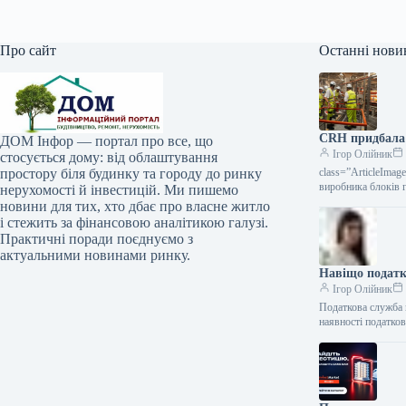
Про сайт
Останні нови
CRH придбала б
ДОМ Інфор — портал про все, що
Ігор Олійник
стосується дому: від облаштування
простору біля будинку та городу до ринку
class=”ArticleIma
виробника блоків 
нерухомості й інвестицій. Ми пишемо
новини для тих, хто дбає про власне житло
і стежить за фінансовою аналітикою галузі.
Практичні поради поєднуємо з
актуальними новинами ринку.
Навіщо податк
Ігор Олійник
Податкова служба 
наявності податков