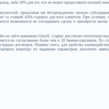
доход, либо 30% для тех, кто не может предоставить полный пак
упателей, предложив им беспрецедентно низкую субсидирова
 со ставкой 4,6% годовых для всех клиентов. При условии, ч
оявится возможность не откладывать сделку и приобрести жиль
н на сайте компании GloraX. Сервис рассчитает ипотечные вып
яется на согласование более чем в 20 банков-партнеров. По ст
рации договоров. Помимо этого, для удобства взаимодействия
выбрать квартиру по заданным параметрам, заполнить заявку