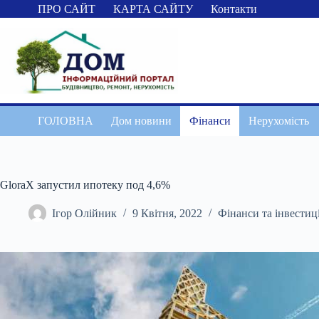
Перейти
ПРО САЙТ
КАРТА САЙТУ
Контакти
до
вмісту
ГОЛОВНА
Дом новини
Фінанси
Нерухомість
GloraX запустил ипотеку под 4,6%
Ігор Олійник
9 Квітня, 2022
Фінанси та інвестиці