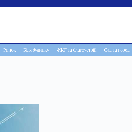
Ринок
Біля будинку
ЖКГ та благоустрій
Сад та город
ї