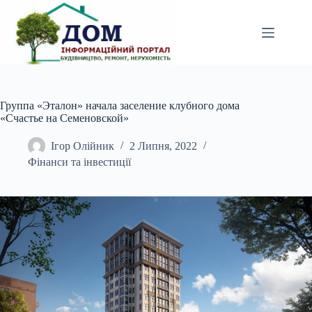
Перейти
до
вмісту
Группа «Эталон» начала заселение клубного дома
«Счастье на Семеновской»
Ігор Олійник
2 Липня, 2022
Фінанси та інвестиції