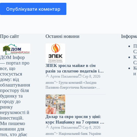
Опублікувати коментар
Про сайт
Останні новини
Інформ
П
С
К
ДОМ Інфор
С
— портал про
ЗПЕК зросла майже в сім
К
все, що
разів за сплатою податків і
и
стосується
обов’язкових платежів —
Артем Письменна
Сер 8, 2026
дому: від
Мінфін
anons”> Група компаній «Західна
облаштування
Паливно-Енергетична Компанія»
простору біля
(ЗПЕК) за підсумками першого
будинку та
півріччя 2026 року майже у сім разів
городу до
збільшила обсяг сплачених…
ринку
нерухомості й
Долар та євро зросли у ціні:
інвестицій.
курс Нацбанку на 7 серпня —
Ми пишемо
Мінфін
Артем Письменна
Сер 8, 2026
новини для
anons”> Національний банк України
тих, хто дбає