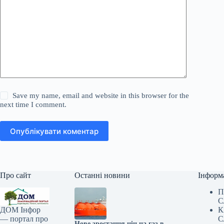
Save my name, email and website in this browser for the
next time I comment.
Опублікувати коментар
Про сайт
Останні новини
Інформ
П
С
К
ДОМ Інфор
С
— портал про
Нове зростання цін на газ в