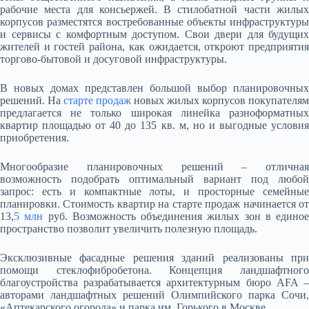
рабочие места для консьержей. В стилобатной части жилых
корпусов разместятся востребованные объекты инфраструктуры
и сервисы с комфортным доступом. Свои двери для будущих
жителей и гостей района, как ожидается, откроют предприятия
торгово-бытовой и досуговой инфраструктуры.
В новых домах представлен большой выбор планировочных
решений. На
старте продаж
новых жилых корпусов покупателям
предлагается не только широкая линейка разноформатных
квартир площадью от 40 до 135 кв. м, но и выгодные условия
приобретения.
Многообразие планировочных решений – отличная
возможность подобрать оптимальный вариант под любой
запрос: есть и компактные лоты, и просторные семейные
планировки. Стоимость квартир на старте продаж начинается от
13,
5 млн
руб. Возможность объединения жилых зон в единое
пространство позволит увеличить полезную площадь.
Эксклюзивные фасадные решения зданий реализованы при
помощи стеклофибробетона. Концепция ландшафтного
благоустройства разрабатывается архитектурным бюро AFA –
авторами ландшафтных решений Олимпийского парка Сочи,
«Аптекарского огорода» и парка им. Горького в Москве.