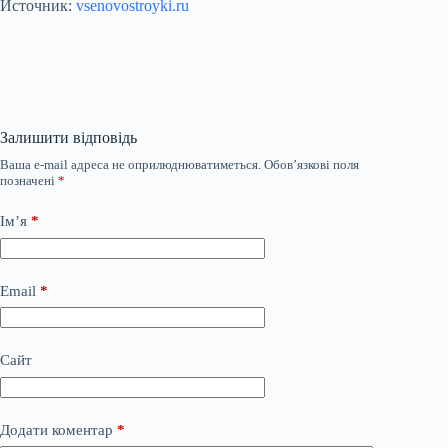
Источник:
vsenovostroyki.ru
Залишити відповідь
Ваша e-mail адреса не оприлюднюватиметься.
Обов’язкові поля
позначені
*
Ім’я
*
Email
*
Сайт
Додати коментар
*