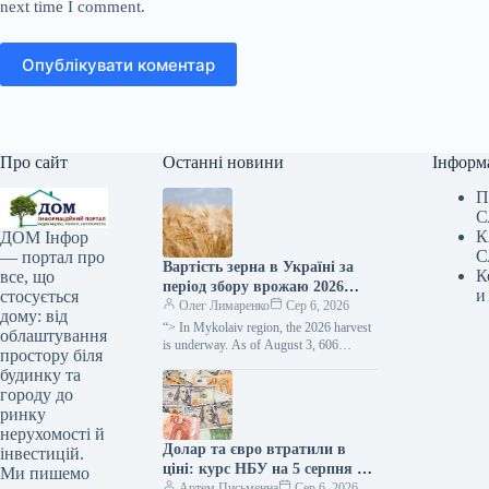
next time I comment.
Опублікувати коментар
Про сайт
Останні новини
Інформ
П
С
К
ДОМ Інфор
С
— портал про
Вартість зерна в Україні за
К
все, що
період збору врожаю 2026
и
стосується
року зменшилася приблизно
Олег Лимаренко
Сер 6, 2026
дому: від
наполовину —
“> In Mykolaiv region, the 2026 harvest
облаштування
SuperAgronom.com
is underway. As of August 3, 606
простору біля
thousand hectares of grain and
будинку та
leguminous…
городу до
ринку
нерухомості й
Долар та євро втратили в
інвестицій.
ціні: курс НБУ на 5 серпня —
Ми пишемо
Мінфін
Артем Письменна
Сер 6, 2026