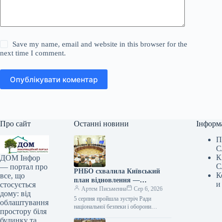
Save my name, email and website in this browser for the
next time I comment.
Опублікувати коментар
Про сайт
Останні новини
Інформ
П
С
К
ДОМ Інфор
С
— портал про
РНБО схвалила Київський
К
все, що
план відновлення —
и
стосується
Клименко
Артем Письменна
Сер 6, 2026
дому: від
5 серпня пройшла зустріч Ради
облаштування
національної безпеки і оборони
простору біля
України (РНБО), яку очолив
будинку та