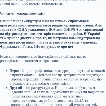
значні шоки, щоб почати змінюватися.
Чи існує «хороша корупція»
Раніше вираз «індустріальна політика» сприймався
прогресивними економістами радше як лайливі слова. Але
зараз ті ж США ухвалюють
IRA and CHIPS Act
, спрямовані
на підтримку певних секторів економіки країни. В Україні
теж триває дискусія про те, чи потрібна нам індустріальна
політика після війни, чи все ж варто рухатися у канонах
Фрідмана та Гаєка
. Що ви думаєте про це?
Коли ми говоримо про індустріальну політику, варто
розподіляти це поняття на три типи.
Перший
– дистрибутивна, коли уряд вирішує, які компанії
є прибутковими. Цей тип все ще зустрічається подекуди в
Європі, й це дуже погана історія, особливо в країнах, що
страждають від проблем з корупцією.
Другий
– інфраструктурна. Наприклад, відбувається
надання певним галузям податкових канікул чи надається
пріоритет розбудовуванню доріг чи освітньої
інфраструктури. Так робили свого часу США та
європейські країни. І це те, чого відчайдушно потребує