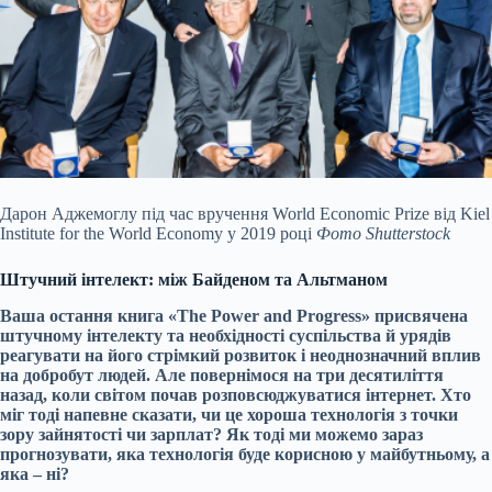
Дарон Аджемоглу під час вручення World Economic Prize від Kiel
Institute for the World Economy у 2019 році
Фото Shutterstock
Штучний інтелект: між Байденом та Альтманом
Ваша остання книга «The Power and Progress» присвячена
штучному інтелекту та необхідності суспільства й урядів
реагувати на його стрімкий розвиток і неоднозначний вплив
на добробут людей. Але повернімося на три десятиліття
назад, коли світом почав розповсюджуватися інтернет. Хто
міг тоді напевне сказати, чи це хороша технологія з точки
зору зайнятості чи зарплат? Як тоді ми можемо зараз
прогнозувати, яка технологія буде корисною у майбутньому, а
яка – ні?