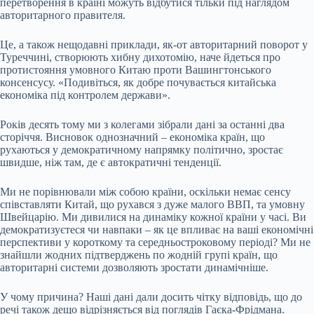
перетворення в країні можуть відбутися тільки під наглядом
авторитарного правителя.
Це, а також нещодавні приклади, як-от авторитарний поворот у
Туреччині, створюють хибну дихотомію, наче йдеться про
протистояння умовного Китаю проти
Вашингтонського
консенсусу
. «Подивіться, як добре почувається китайська
економіка під контролем держави».
Років десять тому ми з колегами зібрали дані за останні два
сторіччя. Висновок однозначний – економіка країн, що
рухаються у демократичному напрямку політично, зростає
швидше, ніж там, де є автократичні тенденції.
Ми не порівнювали між собою країни, оскільки немає сенсу
співставляти Китай, що рухався з дуже малого ВВП, та умовну
Швейцарію. Ми дивилися на динаміку кожної країни у часі. Ви
демократизуєтеся чи навпаки – як це впливає на ваші економічні
перспективи у короткому та середньостроковому періоді? Ми не
знайшли жодних підтверджень по жодній групі країн, що
авторитарні системи дозволяють зростати динамічніше.
У чому причина? Наші дані дали досить чітку відповідь, що до
речі також дещо відрізняється від поглядів Гаєка-Фрідмана.