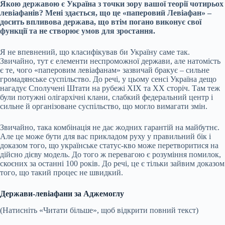
Якою державою є Україна з точки зору вашої теорії чотирьох
левіафанів? Мені здається, що це «паперовий Левіафан» –
досить впливова держава, що втім погано виконує свої
функції та не створює умов для зростання.
Я не впевнений, що класифікував би Україну саме так.
Звичайно, тут є елементи неспроможної держави, але натомість
є те, чого «паперовим левіафанам» зазвичай бракує – сильне
громадянське суспільство. До речі, у цьому сенсі Україна дещо
нагадує Сполучені Штати на рубежі XIX та XX сторіч. Там теж
були потужні олігархічні клани, слабкий федеральний центр і
сильне й організоване суспільство, що могло вимагати змін.
Звичайно, така комбінація не дає жодних гарантій на майбутнє.
Але це може бути для вас прикладом руху у правильний бік і
доказом того, що українське статус-кво може перетворитися на
дійсно дієву модель. До того ж перевагою є розуміння помилок,
скоєних за останні 100 років. До речі, це є тільки зайвим доказом
того, що такий процес не швидкий.
Держави-левіафани за Аджемоглу
(Натисніть «Читати більше», щоб відкрити повний текст)