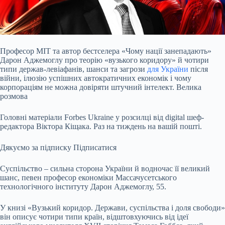
Професор MIT та автор бестселера «Чому нації занепадають»
Дарон Аджемоглу про теорію
«вузького коридору» й чотири
типи держав-левіафанів, шанси та загрози
для України
після
війни, ілюзію успішних автократичних економік і чому
корпораціям не можна довіряти штучний інтелект. Велика
розмова
Головні матеріали Forbes Ukraine у розсилці від digital шеф-
редактора Віктора Кіщака. Раз на тиждень на вашій пошті.
Дякуємо за підписку
Підписатися
Суспільство – сильна сторона України й водночас її великий
шанс, певен професор економіки Массачусетського
технологічного інституту Дарон Аджемоглу, 55.
У книзі «Вузький коридор. Держави, суспільства і доля
свободи»
він описує чотири типи країн, відштовхуючись від ідеї