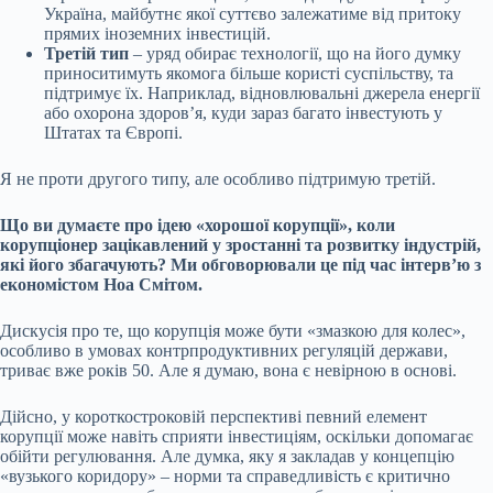
Україна, майбутнє якої суттєво залежатиме від притоку
прямих іноземних інвестицій.
Третій тип
– уряд обирає технології, що на його думку
приноситимуть якомога більше користі суспільству, та
підтримує їх. Наприклад, відновлювальні джерела енергії
або охорона здоровʼя, куди зараз багато інвестують у
Штатах та Європі.
Я не проти другого типу, але особливо підтримую третій.
Що ви думаєте про ідею «хорошої корупції», коли
корупціонер зацікавлений у зростанні та розвитку індустрій,
які його збагачують? Ми обговорювали це під час
інтервʼю з
економістом Ноа Смітом
.
Дискусія про те, що корупція може бути «змазкою для колес»,
особливо в умовах контрпродуктивних регуляцій держави,
триває вже років 50. Але я думаю, вона є невірною в основі.
Дійсно, у короткостроковій перспективі певний елемент
корупції може навіть сприяти інвестиціям, оскільки допомагає
обійти регулювання. Але думка, яку я закладав у концепцію
«вузького коридору» – норми та справедливість є критично