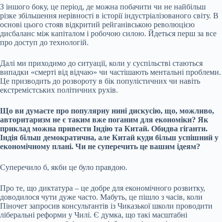
З іншого боку, це період, де можна побачити чи не найбільш
різке збільшення нерівності в історії індустріалізованого світу. В
основі цього стояв відкритий рейганівською революцією
дисбаланс між капіталом і робочою силою. Йдеться перш за все
про доступ до технологій.
Далі ми приходимо до ситуації, коли у суспільстві стаються
випадки «смерті від відчаю» чи частішають ментальні проблеми.
Це призводить до розвороту в бік популістичних чи навіть
екстремістських політичних рухів.
Що ви думаєте про популярну нині дискусію, що, можливо,
авторитаризм не є таким вже поганим для економіки? Як
приклад можна привести Індію та Китай. Обидва гіганти.
Індія більш демократична, але Китай куди більш успішний у
економічному плані. Чи не суперечить це вашим ідеям?
Суперечило б, якби це було правдою.
Про те, що диктатура – це добре для економічного розвитку,
доводилося чути дуже часто. Мабуть, це пішло з часів, коли
Піночет
запросив консультантів із Чиказької школи проводити
ліберальні реформи у Чилі. Є думка, що такі масштабні