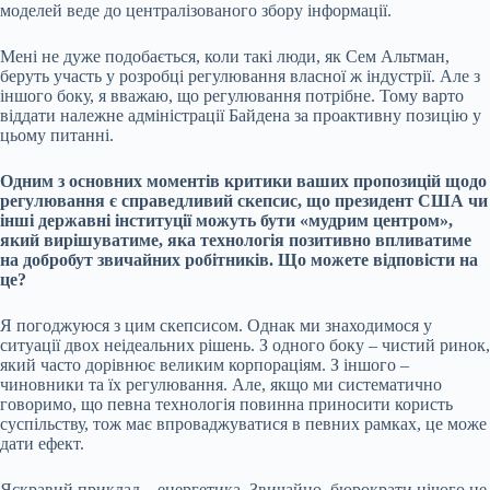
моделей веде до централізованого збору інформації.
Мені не дуже подобається, коли такі люди, як Сем Альтман,
беруть участь у розробці регулювання власної ж індустрії. Але з
іншого боку, я вважаю, що регулювання потрібне. Тому варто
віддати належне адміністрації Байдена за проактивну позицію у
цьому питанні.
Одним з основних моментів критики ваших пропозицій щодо
регулювання є справедливий скепсис, що президент США чи
інші державні інституції можуть бути «мудрим центром»,
який вирішуватиме, яка технологія позитивно впливатиме
на добробут звичайних робітників. Що можете відповісти на
це?
Я погоджуюся з цим скепсисом. Однак ми знаходимося у
ситуації двох неідеальних рішень. З одного боку – чистий ринок,
який часто дорівнює великим корпораціям. З іншого –
чиновники та їх регулювання. Але, якщо ми систематично
говоримо, що певна технологія повинна приносити користь
суспільству, тож має впроваджуватися в певних рамках, це може
дати ефект.
Яскравий приклад – енергетика. Звичайно, бюрократи нічого не