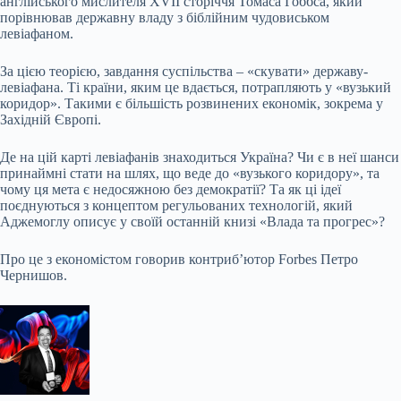
англійського мислителя XVII сторіччя Томаса Гоббса, який
порівнював державну владу з біблійним чудовиськом
левіафаном.
За цією теорією, завдання суспільства – «скувати» державу-
левіафана. Ті країни, яким це вдається, потрапляють у «вузький
коридор». Такими є більшість розвинених економік, зокрема у
Західній Європі.
Де на цій карті левіафанів знаходиться Україна? Чи є в неї шанси
принаймні стати на шлях, що веде до «вузького коридору», та
чому ця мета є недосяжною без демократії? Та як ці ідеї
поєднуються з концептом регульованих технологій, який
Аджемоглу описує у своїй останній книзі «Влада та прогрес»?
Про це з економістом говорив контрибʼютор Forbes Петро
Чернишов.