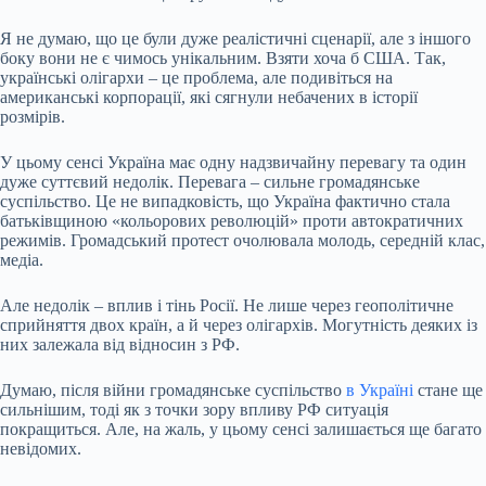
Я не думаю, що це були дуже реалістичні сценарії, але з іншого
боку вони не є чимось унікальним. Взяти хоча б США. Так,
українські олігархи – це проблема, але подивіться на
американські корпорації, які сягнули небачених в історії
розмірів.
У цьому сенсі Україна має одну надзвичайну перевагу та один
дуже суттєвий недолік. Перевага – сильне громадянське
суспільство. Це не випадковість, що Україна фактично стала
батьківщиною «кольорових революцій» проти автократичних
режимів. Громадський протест очолювала молодь, середній клас,
медіа.
Але недолік – вплив і тінь Росії. Не лише через геополітичне
сприйняття двох країн, а й через олігархів. Могутність деяких із
них залежала від відносин з РФ.
Думаю, після війни громадянське суспільство
в Україні
стане ще
сильнішим, тоді як з точки зору впливу РФ ситуація
покращиться. Але, на жаль, у цьому сенсі залишається ще багато
невідомих.