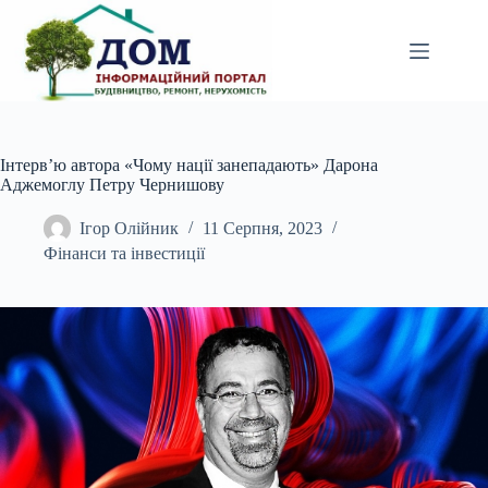
Перейти
до
вмісту
Інтерв’ю автора «Чому нації занепадають» Дарона
Аджемоглу Петру Чернишову
Ігор Олійник
11 Серпня, 2023
Фінанси та інвестиції