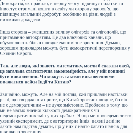
Демократія, як правило, в першу чергу підвищує податки та
інвестує отримані кошти в освіту чи охорону здоровʼя, що
підвищує загальний добробут, особливо на рівні людей з
низькими доходами.
Інша сторона – зменшення впливу олігархів та олігополій, що
притаманно автократіям. Це два ключових канали, що
обумовлюють більш швидке економічне зростання. Думаю,
хорошим прикладом можуть бути демократичні перетворення у
Східній Європі.
Так, але люди, які знають математику, могли б сказати окей,
це загальна статистична закономірність, але у ній повинні
бути виключення. Чи можуть такими виключеннями
вважатися кейси Індії та Китаю?
Звичайно, можуть. Але на мій погляд, їхні приклади настільки
різні, що твердження про те, що Китай зростає швидше, бо він
не є демократичним – не дуже змістовне. Проблема в тому, що
ми не маємо значної кількості демократичних чи
недемократичних змін у цих країнах. Якщо ми проведемо чисто
уявний експеримент, де є авторитарна Індія, наявні дані не
дають нам підстав думати, що у них є надто багато шансів для
швидкого зростання.