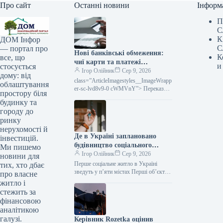
Про сайт
Останні новини
Інформ
П
С
К
ДОМ Інфор
С
— портал про
Нові банківські обмеження:
К
все, що
чиї карти та платежі
и
стосується
заблокують уже цього місяця
Ігор Олійник
Сер 9, 2026
дому: від
class=”ArticleImagestyles__ImageWrapp
облаштування
er-sc-lvd8v9-0 cWMVnY”> Переказ
простору біля
коштів за допомогою карткиВід
будинку та
середини серпня поточного року в
городу до
Україні будуть запроваджені нові
ринку
нерухомості й
Де в Україні заплановано
інвестицій.
будівництво соціального
Ми пишемо
житла: визначено перші п’ять
Ігор Олійник
Сер 9, 2026
новини для
населених пунктів
Перше соціальне житло в Україні
тих, хто дбає
зведуть у п’яти містах Перші об’єкти
про власне
соціального житла в Україні
житло і
заплановано збудувати у п’яти
стежить за
населених…
фінансовою
аналітикою
галузі.
Керівник Rozetka оцінив