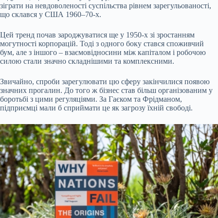
зіграти на невдоволеності суспільства рівнем зарегульованості,
що склався у США 1960–70-х.
Цей тренд почав зароджуватися ще у 1950-х зі зростанням
могутності корпорацій. Тоді з одного боку стався споживчий
бум, але з іншого – взаємовідносини між капіталом і робочою
силою стали значно складнішими та комплексними.
Звичайно, спроби зарегулювати цю сферу закінчилися появою
значних прогалин. До того ж бізнес став більш організованим у
боротьбі з цими регуляціями. За Гаєком та Фрідманом,
підприємці мали б сприймати це як загрозу їхній свободі.