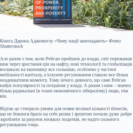
Книга Дарона Аджемоглу «Чому нації занепадають»
Фото
Shutterstock
Але разом з тим, коли Рейган прийшов до влади, світ переживав
шок через зростання цін на нафту, нові технології та глобалізація
впливали на економіку все сильніше, особливо у частині
мобільності капіталу, а існуюче регулювання ставало все більш
неадекватним моменту. Тому нічого дивного, що саме Рейган
набув популярності та потрапив у владу. А разом з ним – значно
більш радикальні [в плані економічного лібералізму] люди, ніж
він.
Відтак це створило умови для появи великої кількості бізнесів,
що не боялися брати на себе ризик і зрештою почали дуже добре
заробляти за рахунок низьких податків, не надто сильного
регулювання тощо.