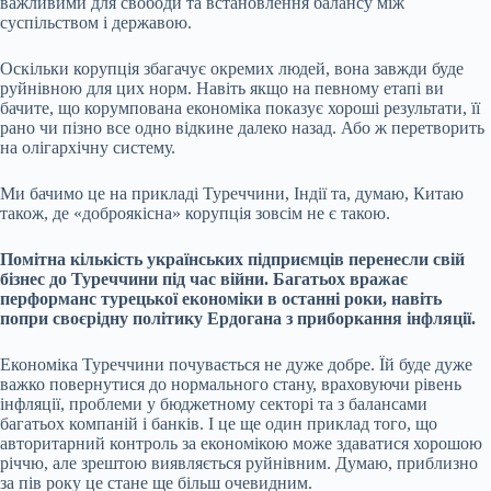
важливими для свободи та встановлення балансу між
суспільством і державою.
Оскільки корупція збагачує окремих людей, вона завжди буде
руйнівною для цих норм. Навіть якщо на певному етапі ви
бачите, що корумпована економіка показує хороші результати, її
рано чи пізно все одно відкине далеко назад. Або ж перетворить
на олігархічну систему.
Ми бачимо це на прикладі Туреччини, Індії та, думаю, Китаю
також, де «доброякісна» корупція зовсім не є такою.
Помітна кількість українських підприємців перенесли свій
бізнес до Туреччини
під час війни. Багатьох вражає
перформанс турецької економіки в останні роки, навіть
попри своєрідну політику Ердогана з приборкання інфляції.
Економіка Туреччини почувається не дуже добре. Їй буде дуже
важко повернутися до нормального стану, враховуючи рівень
інфляції, проблеми у бюджетному секторі та з балансами
багатьох компаній і банків. І це ще один приклад того, що
авторитарний контроль за економікою може здаватися хорошою
річчю, але зрештою виявляється руйнівним. Думаю, приблизно
за пів року це стане ще більш очевидним.