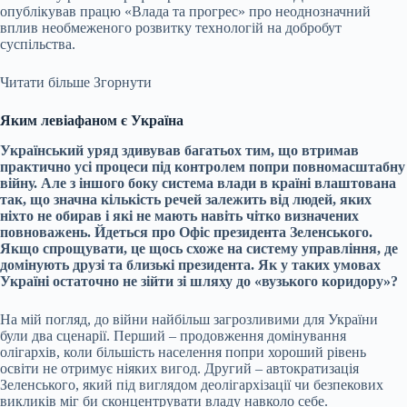
опублікував працю «Влада та прогрес» про неоднозначний
вплив необмеженого розвитку технологій на добробут
суспільства.
Читати більше
Згорнути
Яким левіафаном є Україна
Український уряд здивував багатьох тим, що втримав
практично усі процеси під контролем попри повномасштабну
війну. Але з іншого боку система влади в країні влаштована
так, що значна кількість речей залежить від людей, яких
ніхто не обирав і які не мають навіть чітко визначених
повноважень. Йдеться про Офіс президента Зеленського.
Якщо спрощувати, це щось схоже на систему управління, де
домінують друзі та близькі президента. Як у таких умовах
Україні остаточно не зійти зі шляху до «вузького коридору»?
На мій погляд, до війни найбільш загрозливими для України
були два сценарії. Перший – продовження домінування
олігархів, коли більшість населення попри хороший рівень
освіти не отримує ніяких вигод. Другий – автократизація
Зеленського, який під виглядом деолігархізації чи безпекових
викликів міг би сконцентрувати владу навколо себе.