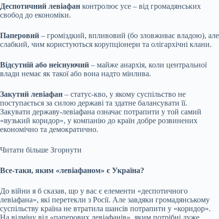
Деспотичний левіафан
контролює усе – від громадянських
свобод до економіки.
Паперовий
– громіздкий, впливовий (бо зловживає владою), але
слабкий, чим користуються корупціонери та олігархічні клани.
Відсутній або неіснуючий
– майже анархія, коли центральної
влади немає як такої або вона надто мінлива.
Закутий левіафан
– статус-кво, у якому суспільство не
поступається за силою державі та здатне балансувати її.
Закувати державу-левіафана означає потрапити у той самий
«вузький коридор», у компанію до країн добре розвинених
економічно та демократично.
Читати більше
Згорнути
Все-таки, яким «левіафаном» є Україна?
До війни я б сказав, що у вас є елементи «деспотичного
левіафана», які перетекли з Росії. Але завдяки громадянському
суспільству країна не втратила шансів потрапити у «коридор».
На відміну від «паперових левіафанів», яким потрібні дуже