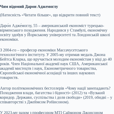
Чим відомий Дарон Аджемоглу
(Натисність «Читати більше», що відкрити повний текст)
Даро́н Адже́моглу, 55 – американський економіст турецько-
вірменського походження. Народився у Стамбулі, економічну
освіту здобув у Йоркському університеті та Лондонській школі
економіки.
З 2004-го – професор економіки Массачусетського
технологічного інституту. У 2005-му отримав медаль Джона
Бейтса Кларка, що вручається молодим економістам у віці до 40
років. Член Національної академії наук США, Американської
академії мистецтв і наук, Економетричного товариства,
Європейської економічної асоціації та інших наукових
товариств.
Автор політекономічних бестселерів «Чому нації занепадають?
Походження влади, багатства і бідності» (2012) та «Вузький
коридор. Держави, суспільства і доля свободи» (2019, обидві – у
співавторстві з Джеймсом Робінсоном).
У 2023-му разом з професором MTI Саймоном Джонсоном