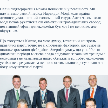
Певні підтвердження можна побачити й у реальності. Ми
памʼятаємо ранній період Нарендри Моді, коли країна
демонструвала певний економічний спурт. Але з часом, коли
Моді почав рухатися в бік обмеження громадянських свобод,
негативний ефект для економіки був хоч і не великим, але
відчутним.
Що стосується Китаю, на мою думку, тотальний контроль
правлячої партії точно не є ключовим фактором, що зумовив
швидке зростання цієї країни. Зверніть увагу, що у найбільш
динамічні періоди місцева влада слідувала загальним трендам в
економіці і не намагалася надто обмежити їх. Тобто економічні
успіхи не є результатом певного оптимального регулювання з
боку комуністичної партії.