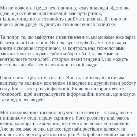
Ми не можемо. І це до речі причина, чому я завжди відстоюю
ідею, що основою для інновацій має бути ринок,
підприємництво та готовність приймати ризики. Я точно не
вірю у роль уряду як двигуна технологічного розвитку.
Та попри те, що майбутнє є невизначеним, ми можемо вже зараз
бачити певні паттерни. Як показує історія (і саме тому наша
книга є скоріше історичною), за контроль над технологіями
завжди точиться дуже серйозна боротьба. І те, як саме ви
контролюєте технології, створює певні тенденції, що можуть
вести вас до збагачення чи концентрації влади.
Одна з них – це автоматизація. Вона дає вигоду власникам
капіталу та великим компаніям і відсуває на другий план робочу
силу. Інша – контроль інформації. Якщо ви використовуєте
технології, щоб централізувати інформаційні потоки, це знову ж
таки відтісняє людей.
Моє побоювання стосовно штучного інтелекту – у тому, що на
нинішньому етапі першу скрипку в його розвитку відіграють
великі корпорації. Звичайно, ще нічого не визначено напевне.
Але це означає ризик, що все піде найпростішим шляхом та
виллється у чергову автоматизацію. А розробка великих мовних