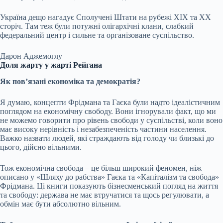
Україна дещо нагадує Сполучені Штати на рубежі XIX та XX
сторіч. Там теж були потужні олігархічні клани, слабкий
федеральний центр і сильне та організоване суспільство.
Дарон Аджемоглу
Доля жарту у жарті Рейгана
Як повʼязані економіка та демократія?
Я думаю, концепти Фрідмана та Гаєка були надто ідеалістичним
поглядом на економічну свободу. Вони ігнорували факт, що ми
не можемо говорити про рівень свободи у суспільстві, коли воно
має високу нерівність і незабезпеченість частини населення.
Важко назвати людей, які страждають від голоду чи близькі до
цього, дійсно вільними.
Тож економічна свобода – це більш широкий феномен, ніж
описано у «Шляху до рабства» Гаєка та «Капіталізм та свобода»
Фрідмана. Ці книги показують бізнесменський погляд на життя
та свободу: держава не має втручатися та щось регулювати, а
обмін має бути абсолютно вільним.