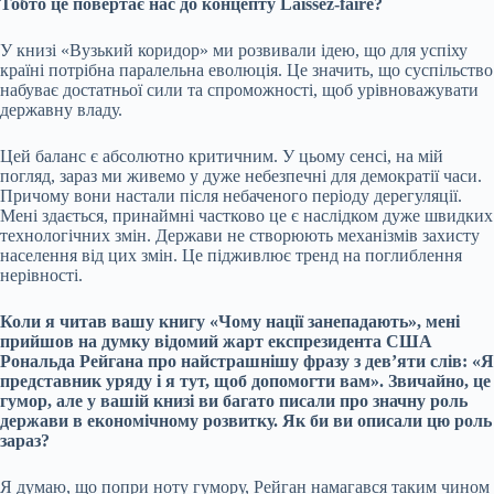
Тобто це повертає нас до концепту Laissez-faire?
У книзі «Вузький коридор» ми розвивали ідею, що для успіху
країні потрібна паралельна еволюція. Це значить, що суспільство
набуває достатньої сили та спроможності, щоб урівноважувати
державну владу.
Цей баланс є абсолютно критичним. У цьому сенсі, на мій
погляд, зараз ми живемо у дуже небезпечні для демократії часи.
Причому вони настали після небаченого періоду дерегуляції.
Мені здається, принаймні частково це є наслідком дуже швидких
технологічних змін. Держави не створюють механізмів захисту
населення від цих змін. Це підживлює тренд на поглиблення
нерівності.
Коли я читав вашу книгу «Чому нації занепадають», мені
прийшов на думку відомий жарт експрезидента США
Рональда Рейгана про найстрашнішу фразу з девʼяти слів: «Я
представник уряду і я тут, щоб допомогти вам». Звичайно, це
гумор, але у вашій книзі ви багато писали про значну роль
держави в економічному розвитку. Як би ви описали цю роль
зараз?
Я думаю, що попри ноту гумору, Рейган намагався таким чином