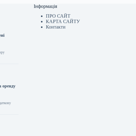
Інформація
ПРО САЙТ
КАРТА САЙТУ
Контакти
ені
ору
а оренду
даткову