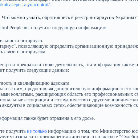
okativ-teper-v-youcontrol/
.
Что можно узнать, обратившись в реестр нотариусов Украины?
trol People вы получите следующую информацию:
ельности нотариуса.
отариус”, позволяющую определить организационную принадлеж
 связи с нотариусом.
стра и прекратили свою деятельность, эта информация также о
олит получить следующие данные:
ность и квалификацию адвоката.
ают с ним, предоставляя дополнительную информацию о его ко
ыми коллегами, расширяющих область его профессиональных св
сиональные ассоциации и сотрудничество с другими юридически
а аккаунты в социальных сетях, обеспечивающие возможность св
формация также будет отражена в его досье.
ете получить
не только
информацию о том, что Министерство юст
удут указаны даты прекращения лицензии, а во вкладке “Судебны