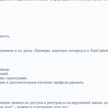
ность.
тражена в их досье. Проверка лицензии нотариуса в YouControl
манде.
язей.
ми структурами.
язи и дополнительное изучение профиля адвоката.
иции лишило их доступа к реестрам из-за нарушений закона, н
е дела” – номера и содержание этих дел.