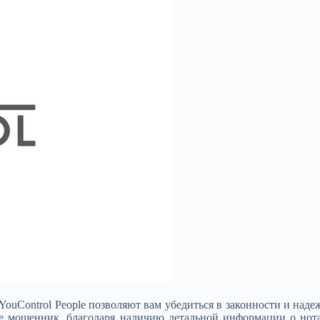
uControl People позволяют вам убедиться в законности и наде
не мошенник, благодаря наличию детальной информации о нот