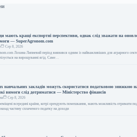
ни
ди мають кращі експортні перспективи, однак слід зважати на оновл
имоги — SuperAgronom.com
о
Сер 8, 2026
nom.com Лохина Липневий період виявився одним із найважливіших для аграрного сект
алізується на вирощуванні ягід. Саме…
х навчальних закладів можуть скористатися податковою знижкою н
кі вимоги слід дотриматися — Міністерство фінансів
на
Сер 8, 2026
реміщені всередині країни, котрі орендують помешкання, мають можливість отримати по
 назад частину сплаченого податку на доходи