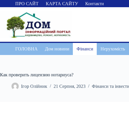
Перейти
ПРО САЙТ
КАРТА САЙТУ
Контакти
до
вмісту
ГОЛОВНА
Дом новини
Фінанси
Нерухомість
Как проверить лицензию нотариуса?
Ігор Олійник
21 Серпня, 2023
Фінанси та інвести