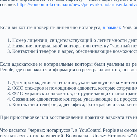
ссылке:
https://youcontrol.com.ua/ru/news/perevirka-notariusiv-ta-adv
Если вы хотите проверить лицензию нотариуса,
в рамках
YouCon
Номер лицензии, свидетельствующий о легитимности деят
Название нотариальной конторы или отметку “частный н
Контактный телефон и адрес, обеспечивающие возможность
Если адвокатские и нотариальные конторы были удалены из рее
People, где содержится информация из реестра адвокатов, позв
Дату прохождения аттестации, указывающую на компетент
ФИО стажеров и помощников адвоката, которые сотруднич
ФИО украинских адвокатов, сотрудничающих с иностранн
Связанные адвокатские конторы, указывающие на профес
Контактный телефон, адрес офиса, фотография и ссылки н
При приостановке или восстановлении практики адвоката эта ин
Что касается “черных нотариусов”, в YouControl People вы смож
и узнать суть этих нарушений. Во вкладке “Досье: Нотариусы” б