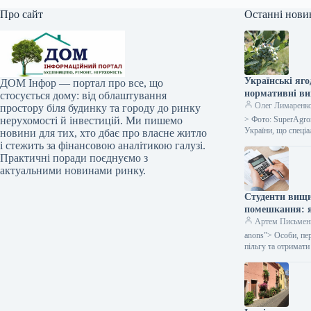
Про сайт
Останні нови
Українські яго
ДОМ Інфор — портал про все, що
нормативні в
стосується дому: від облаштування
Олег Лимаренк
простору біля будинку та городу до ринку
нерухомості й інвестицій. Ми пишемо
> Фото: SuperAgro
України, що спеці
новини для тих, хто дбає про власне житло
і стежить за фінансовою аналітикою галузі.
Практичні поради поєднуємо з
актуальними новинами ринку.
Студенти вищи
помешкання: я
Артем Письмен
anons”> Особи, пе
пільгу та отримати