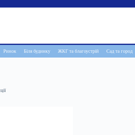
Ринок
Біля будинку
ЖКГ та благоустрій
Сад та город
ції