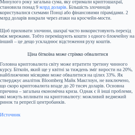
Минулого року загальна сума, яку отримали криптошахраї,
становила понад 9
млрд доларів
. Більшість злочинців
користувалися схемами Понці або фінансовими пірамідами. 2
млрд доларів викрали через атаки на кросчейн-мости.
Щоб приховати злочини, шахраї часто використовують перехід
між мережами. Тобто переміщують кошти з одного блокчейну на
інший – це дещо ускладнює відстеження руху коштів.
Ціна біткоїна може стрімко обвалитися
Головна криптовалюта світу може втратити третину чинного
курсу. Біткоїн, який ще у квітні за тиждень зміг вирости на 20%,
найближчими місяцями може обвалитися на цілих 33%. Як
стверджує аналітик Bloomberg Майк Макглоун, не виключено,
що скоро криптовалюта впаде до 20 тисяч доларів. Основна
причина – загальна економічна криза. Однак є й інші проблеми,
які можуть впливати на криптовалюту: можливий ведмежий
ринок та репресії центробанків.
Источник