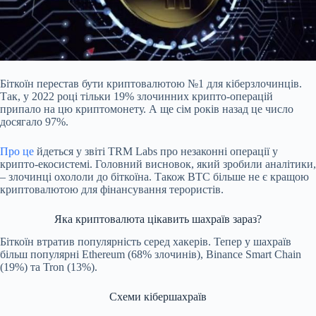
Біткоїн перестав бути криптовалютою №1 для кіберзлочинців.
Так, у 2022 році тільки 19%
злочинних крипто-операцій
припало на цю криптомонету. А ще сім років назад це число
досягало 97%.
Про це
йдеться у звіті TRM Labs про незаконні операції у
крипто-екосистемі. Головний висновок, який зробили аналітики,
– злочинці охололи до біткоїна. Також BTC більше не є кращою
криптовалютою для фінансування терористів.
Яка криптовалюта цікавить шахраїв зараз?
Біткоїн втратив популярність серед хакерів. Тепер у шахраїв
більш популярні Ethereum (68% злочинів), Binance Smart Chain
(19%) та Tron (13%).
Схеми кібершахраїв