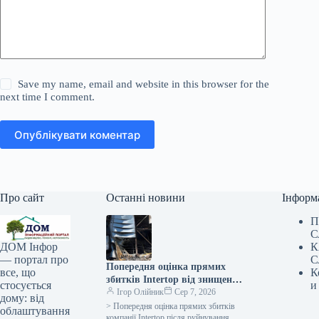
Save my name, email and website in this browser for the
next time I comment.
Опублікувати коментар
Про сайт
Останні новини
Інформ
П
С
К
ДОМ Інфор
С
— портал про
Попередня оцінка прямих
К
все, що
збитків Intertop від знищення
и
стосується
головного складу сягає 450
Ігор Олійник
Сер 7, 2026
дому: від
мільйонів гривень.
> Попередня оцінка прямих збитків
облаштування
компанії Intertop після руйнування