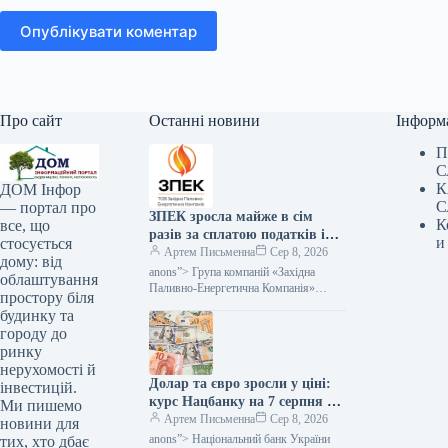
Опублікувати коментар
Про сайт
Останні новини
Інформ
П
С
К
ДОМ Інфор
С
— портал про
ЗПЕК зросла майже в сім
К
все, що
разів за сплатою податків і
и
стосується
обов’язкових платежів —
Артем Письменна
Сер 8, 2026
дому: від
Мінфін
anons”> Група компаній «Західна
облаштування
Паливно-Енергетична Компанія»
простору біля
(ЗПЕК) за підсумками першого
будинку та
півріччя 2026 року майже у сім разів
городу до
збільшила обсяг сплачених…
ринку
нерухомості й
Долар та євро зросли у ціні:
інвестицій.
курс Нацбанку на 7 серпня —
Ми пишемо
Мінфін
Артем Письменна
Сер 8, 2026
новини для
anons”> Національний банк України
тих, хто дбає