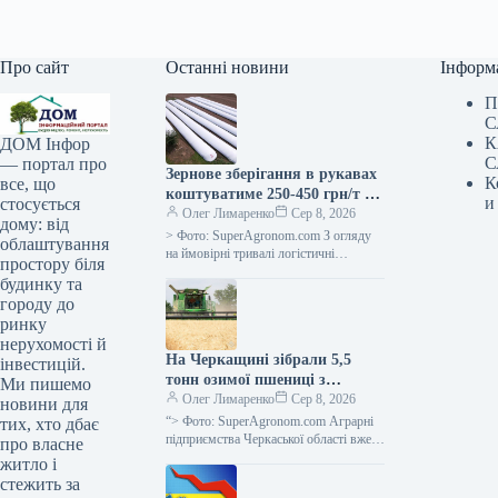
Про сайт
Останні новини
Інформ
П
С
К
ДОМ Інфор
С
— портал про
Зернове зберігання в рукавах
К
все, що
коштуватиме 250-450 грн/т за
и
стосується
наявності логістичних
Олег Лимаренко
Сер 8, 2026
дому: від
труднощів —
> Фото: SuperAgronom.com З огляду
облаштування
SuperAgronom.com
на ймовірні тривалі логістичні
простору біля
труднощі, українські аграрні
будинку та
підприємства розглядають можливість
городу до
розширення зберігання зерна за
ринку
нерухомості й
На Черкащині зібрали 5,5
інвестицій.
тонн озимої пшениці з
Ми пишемо
гектара, ярого ячменю — 4,99
Олег Лимаренко
Сер 8, 2026
новини для
тонн з гектара.
“> Фото: SuperAgronom.com Аграрні
тих, хто дбає
підприємства Черкаської області вже
про власне
намолотили понад 1 мільйон тонн
житло і
зернових нового врожаю. Цю
стежить за
інформацію надав начальник…