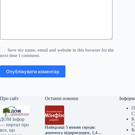
Save my name, email and website in this browser for the
next time I comment.
Опублікувати коментар
Про сайт
Останні новини
Інформ
П
С
К
ДОМ Інфор
С
— портал про
Найкращі 5 новин середи:
К
все, що
допомога підприємцям, 1,4