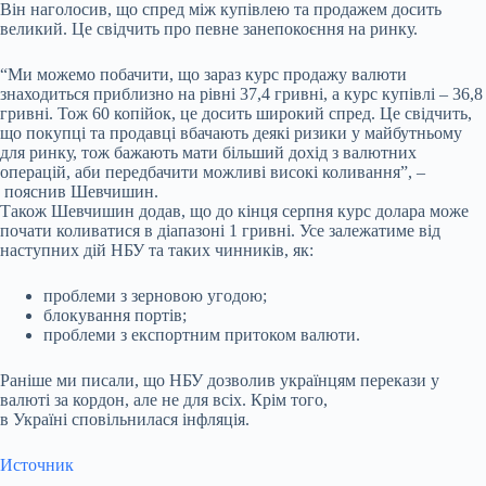
Він наголосив, що спред між купівлею та продажем досить
великий. Це свідчить про певне занепокоєння на ринку.
“Ми можемо побачити, що зараз курс продажу валюти
знаходиться приблизно на рівні 37,4 гривні, а курс купівлі – 36,8
гривні. Тож 60 копійок, це досить широкий спред. Це свідчить,
що покупці та продавці вбачають деякі ризики у майбутньому
для ринку, тож бажають мати більший дохід з валютних
операцій, аби передбачити можливі високі коливання”, –
пояснив Шевчишин.
Також Шевчишин додав, що до кінця серпня курс долара може
почати коливатися в діапазоні 1 гривні. Усе залежатиме від
наступних дій НБУ та таких чинників, як:
проблеми з зерновою угодою;
блокування портів;
проблеми з експортним притоком валюти.
Раніше ми писали, що НБУ дозволив українцям перекази у
валюті за кордон, але не для всіх. Крім того,
в Україні сповільнилася інфляція.
Источник