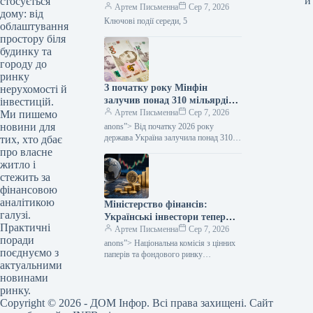
и
стосується
мільярда євро від Євросоюзу
Артем Письменна
Сер 7, 2026
дому: від
та чи безпечно зберігати
Ключові події середи, 5
облаштування
кошти на криптобіржі —
простору біля
Міністерство фінансів
будинку та
городу до
ринку
З початку року Мінфін
нерухомості й
залучив понад 310 мільярдів
інвестицій.
гривень від продажу облігацій
Артем Письменна
Сер 7, 2026
Ми пишемо
внутрішньої державної
новини для
anons”> Від початку 2026 року
позики.
держава Україна залучила понад 310
тих, хто дбає
мільярдів гривень в еквіваленті через
про власне
випуск та обмін внутрішніх
житло і
державних…
стежить за
фінансовою
аналітикою
Міністерство фінансів:
галузі.
Українські інвестори тепер
Практичні
мають змогу вкладати кошти
Артем Письменна
Сер 7, 2026
поради
у п’ять додаткових
anons”> Національна комісія з цінних
поєднуємо з
закордонних ETF.
паперів та фондового ринку
актуальними
(НКЦПФР) схвалила допуск на
новинами
український ринок цінних паперів
п’яти додаткових іноземних…
ринку.
Copyright © 2026 - ДОМ Інфор. Всі права захищені. Сайт