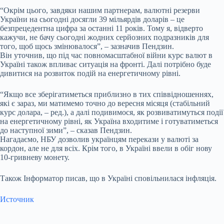
“Окрім цього, завдяки нашим партнерам, валютні резерви
України на сьогодні досягли 39 мільярдів доларів – це
безпрецедентна цифра за останні 11 років. Тому я, відверто
кажучи, не бачу сьогодні жодних серйозних подразників для
того, щоб щось змінювалося”, – зазначив Пендзин.
Він уточнив, що під час повномасштабної війни курс валют в
Україні також впливає ситуація на фронті. Далі потрібно буде
дивитися на розвиток подій на енергетичному рівні.
“Якщо все зберігатиметься приблизно в тих співвідношеннях,
які є зараз, ми матимемо точно до вересня місяця (стабільний
курс долара, – ред.), а далі подивимося, як розвиватимуться події
на енергетичному рівні, як Україна входитиме і готуватиметься
до наступної зими”, – сказав Пендзин.
Нагадаємо, НБУ дозволив українцям перекази у валюті за
кордон, але не для всіх. Крім того, в Україні ввели в обіг нову
10-гривневу монету.
Також Інформатор писав, що в Україні сповільнилася інфляція.
Источник