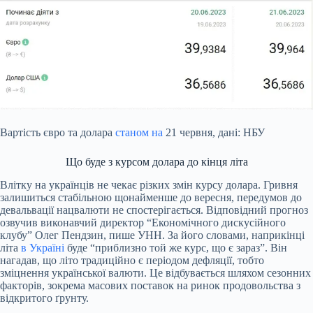
Вартість євро та долара
станом на
21 червня, дані: НБУ
Що буде з курсом долара до кінця літа
Влітку на українців не чекає різких змін курсу долара. Гривня
залишиться стабільною щонайменше до вересня, передумов до
девальвації нацвалюти не спостерігається. Відповідний прогноз
озвучив виконавчий директор “Економічного дискусійного
клубу” Олег Пендзин, пише УНН. За його словами, наприкінці
літа
в Україні
буде “приблизно той же курс, що є зараз”. Він
нагадав, що літо традиційно є періодом дефляції, тобто
зміцнення української валюти. Це відбувається шляхом сезонних
факторів, зокрема масових поставок на ринок продовольства з
відкритого ґрунту.