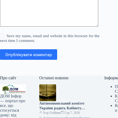
Save my name, email and website in this browser for the
next time I comment.
Опублікувати коментар
Про сайт
Останні новини
Інформ
П
С
К
ДОМ Інфор
С
— портал про
Антимонопольний комітет
К
все, що
України радить Кабінету
и
стосується
Міністрів переоцінити
Ігор Олійник
Сер 7, 2026
дому: від
податковий тягар у сфері
“> Антимонопольний комітет України