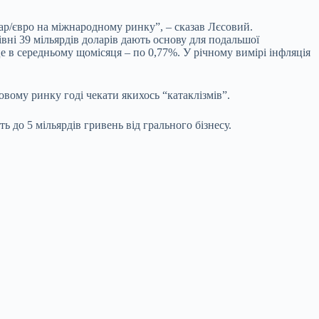
ар/євро на міжнародному ринку”, – сказав Лєсовий.
вні 39 мільярдів доларів дають основу для подальшої
 це в середньому щомісяця – по 0,77%. У річному вимірі інфляція
вому ринку годі чекати якихось “катаклізмів”.
ь до 5 мільярдів гривень від грального бізнесу.