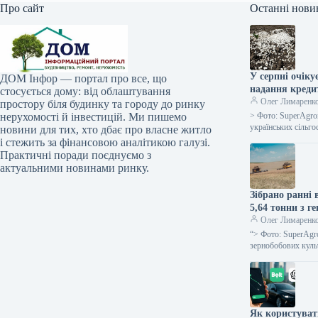
Про сайт
Останні нови
У серпні очік
ДОМ Інфор — портал про все, що
надання кред
стосується дому: від облаштування
Олег Лимаренк
простору біля будинку та городу до ринку
нерухомості й інвестицій. Ми пишемо
> Фото: SuperAgro
українських сільго
новини для тих, хто дбає про власне житло
і стежить за фінансовою аналітикою галузі.
Практичні поради поєднуємо з
актуальними новинами ринку.
Зібрано ранні 
5,64 тонни з 
Олег Лимаренк
“> Фото: SuperAgr
зернобобових куль
Як користуват