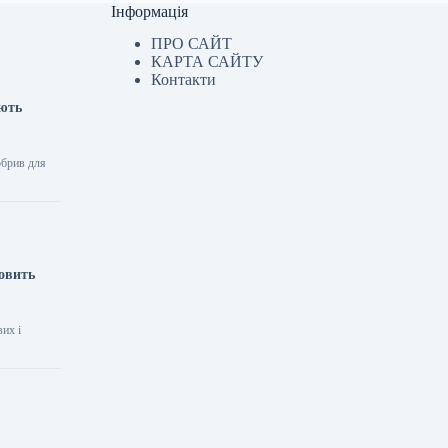
Інформація
ПРО САЙТ
КАРТА САЙТУ
Контакти
яють
обрив для
новить
вих і