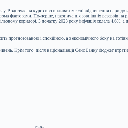
рсу. Водночас на курс євро впливатиме співвідношення пари дол
вома факторами. По-перше, накопичення зовнішніх резервів на рі
 цільовому коридорі. З початку 2023 року інфляція склала 4,6%, а
ть прогнозованою і спокійною, а з економічного боку на готівко
вень. Крім того, після націоналізації Сенс Банку бюджет втратит
Сайт