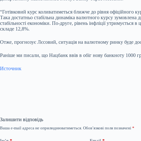
“Готівковий курс коливатиметься ближче до рівня офіційного ку
Така достатньо стабільна динаміка валютного курсу зумовлена д
стабільності економіки. По-друге, рівень інфліції утримується в
складе 12,8%.
Отже, прогнозує Лєсовий, ситуація на валютному ринку буде доси
Раніше ми писали, що Нацбанк ввів в обіг нову банкноту 1000 гри
Источник
Залишити відповідь
Ваша e-mail адреса не оприлюднюватиметься.
Обов’язкові поля позначені
*
Ім’я
*
Email
*