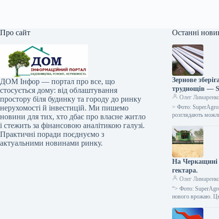
Про сайт
Останні нови
Зернове зберіг
ДОМ Інфор — портал про все, що
труднощів — 
стосується дому: від облаштування
Олег Лимаренк
простору біля будинку та городу до ринку
нерухомості й інвестицій. Ми пишемо
> Фото: SuperAgron
розглядають можли
новини для тих, хто дбає про власне житло
і стежить за фінансовою аналітикою галузі.
Практичні поради поєднуємо з
актуальними новинами ринку.
На Черкащині з
гектара.
Олег Лимаренк
“> Фото: SuperAgr
нового врожаю. Ц