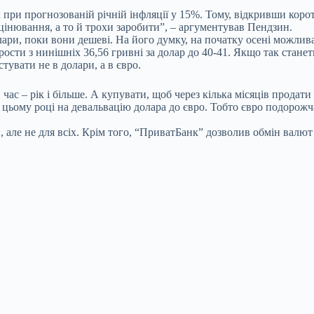
 при прогнозованій річній інфляції у 15%. Тому, відкривши коро
цінювання, а то й трохи заробити”, – аргументував Пендзин.
ри, поки вони дешеві. На його думку, на початку осені можлива
рости з нинішніх 36,56 гривні за долар до 40-41. Якщо так станеть
увати не в долари, а в євро.
ас – рік і більше. А купувати, щоб через кілька місяців продати 
 цьому році на девальвацію долара до євро. Тобто євро подорожч
 але не для всіх. Крім того, “ПриватБанк” дозволив обмін валют 