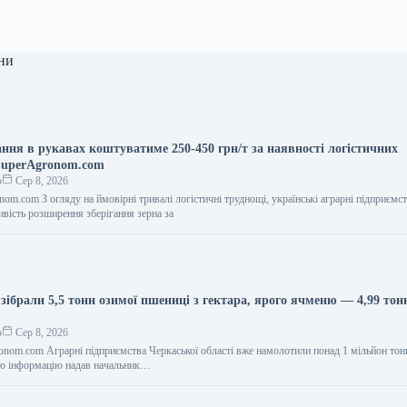
ни
ання в рукавах коштуватиме 250-450 грн/т за наявності логістичних
SuperAgronom.com
о
Сер 8, 2026
om.com З огляду на ймовірні тривалі логістичні труднощі, українські аграрні підприємс
вість розширення зберігання зерна за
ібрали 5,5 тонн озимої пшениці з гектара, ярого ячменю — 4,99 тон
о
Сер 8, 2026
onom.com Аграрні підприємства Черкаської області вже намолотили понад 1 мільйон тон
ю інформацію надав начальник…