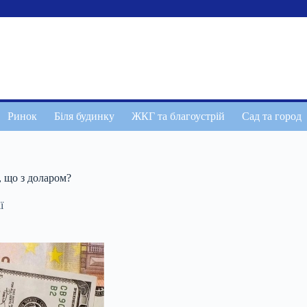
Ринок
Біля будинку
ЖКГ та благоустрій
Сад та город
, що з доларом?
ї