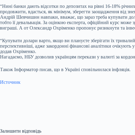
“Нині банки дають відсотки по депозитах на рівні 16-18% річних
продовжити, вдасться, як мінімум, зберегти заощадження від зне
Андрій Шевчишин навпаки, вважає, що зараз треба купувати дола
тобто її девальвація. За оцінкою експерта, офіційний курс може з
виграші. А от Олександр Охріменко пропонує ризикнути та інвест
“Купувати долари варто, якщо ви плануєте зберігати їх тривалий ч
перспективніші, адже закордонні фінансові аналітики очікують у
додав Охріменко.
Нагадаємо, НБУ дозволив українцям перекази у валюті за кордон,
Також Інформатор писав, що в Україні сповільнилася інфляція.
Источник
Залишити відповідь