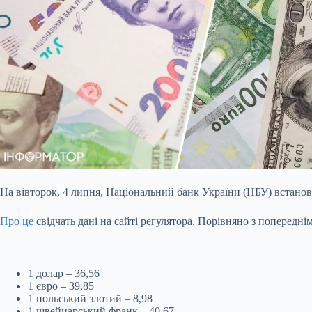
На вівторок, 4 липня, Національний банк України (НБУ) встанови
Про це
свідчать дані на сайті регулятора. Порівняно з попереднім
1 долар – 36,56
1 євро – 39,85
1 польський злотий – 8,98
1 швейцарський франк – 40,67