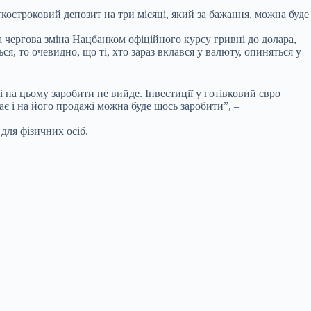
ткостроковий депозит на три місяці, який за бажання, можна буде
 чергова зміна Нацбанком офіційного курсу гривні до долара,
ся, то очевидно, що ті, хто зараз вклався у валюту, опиняться у
і на цьому заробити не вийде. Інвестиції у готівковий євро
ає і на його продажі можна буде щось заробити”, –
для фізичних осіб.