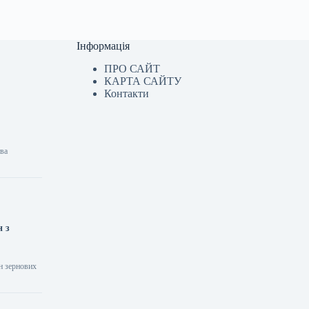
Інформація
ПРО САЙТ
КАРТА САЙТУ
Контакти
тва
н з
н зернових