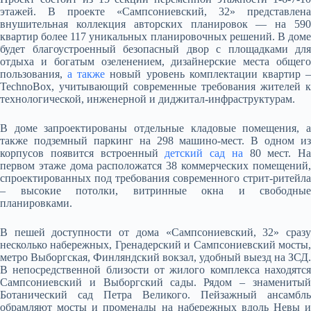
этажей. В проекте «Сампсониевский, 32» представлена
внушительная коллекция авторских планировок — на 590
квартир более 117 уникальных планировочных решений. В доме
будет благоустроенный безопасный двор с площадками для
отдыха и богатым озеленением, дизайнерские места общего
пользования,
а также
новый уровень комплектации квартир 
TechnoBoх, учитывающий современные требования жителей к
технологической, инженерной и диджитал-инфраструктурам.
В доме запроектированы отдельные кладовые помещения, а
также подземный паркинг на 298 машино-мест. В одном из
корпусов появится встроенный
детский сад на
80 мест. На
первом этаже дома расположатся 38 коммерческих помещений,
спроектированных под требования современного стрит-ритейла
– высокие потолки, витринные окна и свободные
планировками.
В пешей доступности от дома «Сампсониевский, 32» сразу
несколько набережных, Гренадерский и Сампсониевский мосты,
метро Выборгская, Финляндский вокзал, удобный выезд на ЗСД.
В непосредственной близости от жилого комплекса находятся
Сампсониевский и Выборгский сады. Рядом – знаменитый
Ботанический сад Петра Великого. Пейзажный ансамбль
обрамляют мосты и променады на набережных вдоль Невы и