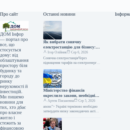
Про сайт
Останні новини
Інформ
ДОМ Інфор
— портал про
Як вибрати сонячну
все, що
електростанцію для бізнесу: 5
стосується
частіших помилок
Ігор Олійник
Сер 6, 2026
дому: від
Сонячна електростанціяЧерез
облаштування
підвищення тарифів на електроенергію
простору біля
та загрози перебоїв з постачанням,
будинку та
український бізнес все активніше
городу до
вкладає кошти у власні джерела
ринку
нерухомості й
Міністерство фінансів
інвестицій.
окреслило закони, необхідні
Ми пишемо
Україні для прогресу на
Артем Письменна
Сер 5, 2026
новини для
шляху до членства в
anons”> Україні терміново необхідно
тих, хто дбає
Європейському Союзі.
затвердити низку законодавчих актів,
про власне
від яких залежить подальший прогрес
житло і
на шляху до інтеграції в Європейський
стежить за
Союз. Про це…
фінансовою