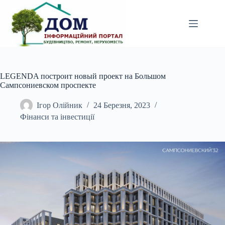
Перейти
до
вмісту
LEGENDA построит новый проект на Большом
Сампсониевском проспекте
Ігор Олійник
24 Березня, 2023
Фінанси та інвестиції