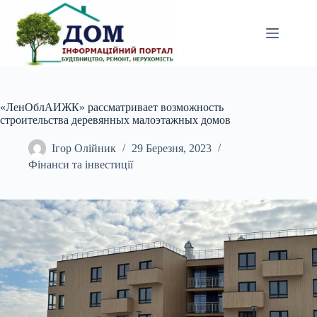
Перейти
до
вмісту
«ЛенОблАИЖК» рассматривает возможность
строительства деревянных малоэтажных домов
Ігор Олійник
29 Березня, 2023
Фінанси та інвестиції