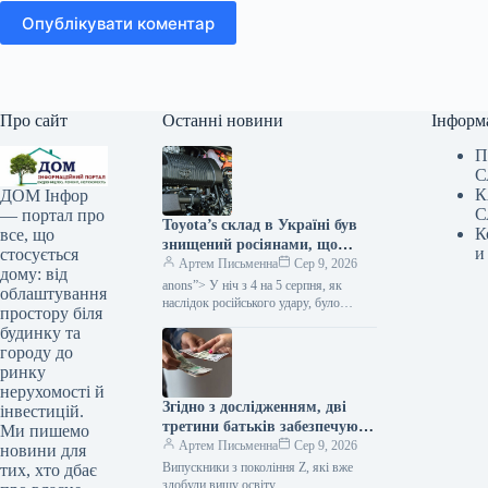
Опублікувати коментар
Про сайт
Останні новини
Інформ
П
С
К
ДОМ Інфор
С
— портал про
Toyota’s склад в Україні був
К
все, що
знищений росіянами, що
и
стосується
може призвести до затримок у
Артем Письменна
Сер 9, 2026
дому: від
постачанні запчастин, за
anons”> У ніч з 4 на 5 серпня, як
облаштування
даними Мінфіну.
наслідок російського удару, було
простору біля
ліквідовано склад із запасними
будинку та
елементами та супутньою…
городу до
ринку
нерухомості й
Згідно з дослідженням, дві
інвестицій.
третини батьків забезпечують
Ми пишемо
фінансову підтримку своїх
Артем Письменна
Сер 9, 2026
новини для
дорослих дітей з покоління Z.
Випускники з покоління Z, які вже
тих, хто дбає
здобули вищу освіту,