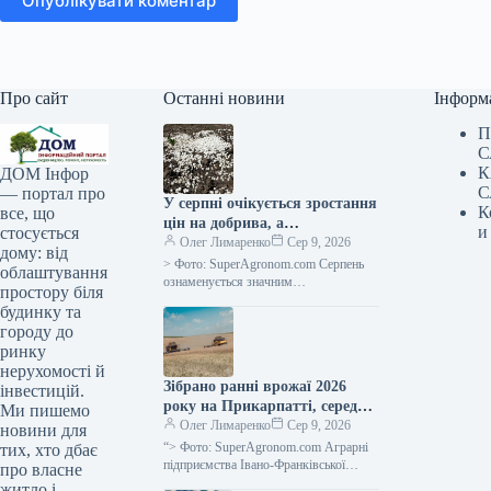
Опублікувати коментар
Про сайт
Останні новини
Інформ
П
С
К
ДОМ Інфор
С
— портал про
У серпні очікується зростання
К
все, що
цін на добрива, а
и
стосується
постачальники тимчасово
Олег Лимаренко
Сер 9, 2026
дому: від
припиняють надання
> Фото: SuperAgronom.com Серпень
облаштування
кредитних умов —
ознаменується значним
простору біля
подорожчанням та зменшенням
SuperAgronom.com
будинку та
доступності добрив для українських
городу до
сільгоспвиробників. На ринку
ринку
спостерігається
нерухомості й
Зібрано ранні врожаї 2026
інвестицій.
року на Прикарпатті, середня
Ми пишемо
врожайність зернових
Олег Лимаренко
Сер 9, 2026
новини для
становить 5,64 тонни з
“> Фото: SuperAgronom.com Аграрні
тих, хто дбає
гектара — SuperAgronom.com
підприємства Івано-Франківської
про власне
області завершили збір ранніх
житло і