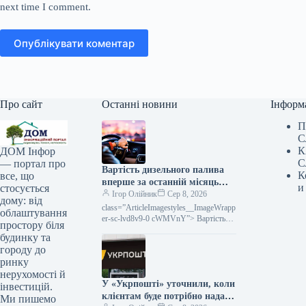
next time I comment.
Опублікувати коментар
Про сайт
Останні новини
Інформ
П
С
К
ДОМ Інфор
С
— портал про
Вартість дизельного палива
К
все, що
вперше за останній місяць
и
стосується
впала.
Ігор Олійник
Сер 8, 2026
дому: від
class=”ArticleImagestyles__ImageWrapp
облаштування
er-sc-lvd8v9-0 cWMVnY”> Вартість
простору біля
дизельного палива вперше за місяць
будинку та
пішла внизОптові розцінки на
городу до
дизельне пальне в Україні вперше
ринку
нерухомості й
У «Укрпошті» уточнили, коли
інвестицій.
клієнтам буде потрібно надати
Ми пишемо