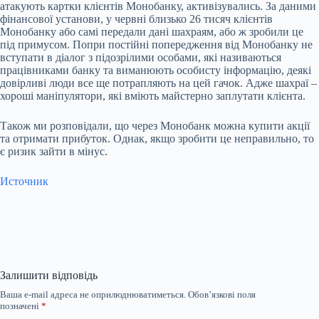
атакують картки клієнтів Монобанку, активізувались. За даними
фінансової установи, у червні близько 26 тисяч клієнтів
Монобанку або самі передали дані шахраям, або ж зробили це
під примусом. Попри постійні попередження від Монобанку не
вступати в діалог з підозрілими особами, які називаються
працівниками банку та виманюють особисту інформацію, деякі
довірливі люди все ще потрапляють на цей гачок. Адже шахраї –
хороші маніпулятори, які вміють майстерно заплутати клієнта.
Також ми розповідали, що через Монобанк можна купити акції
та отримати прибуток. Однак, якщо зробити це неправильно, то
є ризик зайти в мінус.
Источник
Залишити відповідь
Ваша e-mail адреса не оприлюднюватиметься.
Обов’язкові поля
позначені
*