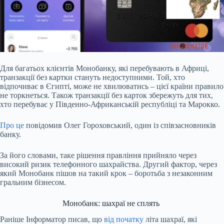
Для багатьох клієнтів Монобанку, які перебувають в Африці,
транзакції без картки стануть
недоступними. Той, хто
відпочиває в Єгипті, може не хвилюватись – цієї країни правило
не торкнеться. Також транзакції без карток збережуть для тих,
хто перебуває у Південно-Африканській республіці та Марокко.
Про це
повідомив Олег Гороховський, один із співзасновників
банку.
За його словами, таке рішення правління прийняло через
високий ризик телефонного шахрайства. Другий фактор, через
який Монобанк пішов на такий крок – боротьба з незаконним
гральним бізнесом.
Монобанк: шахраї не сплять
Раніше Інформатор писав, що
від початку
літа шахраї, які