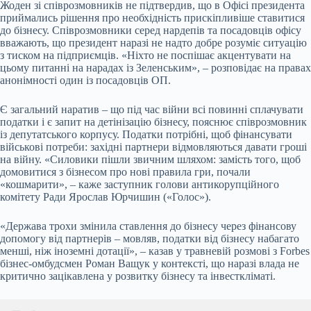
Жоден зі співрозмовників не підтвердив, що в Офісі президента
приймались рішення про необхідність прискіпливіше ставитися
до бізнесу. Співрозмовники серед нардепів та посадовців офісу
вважають, що президент наразі не надто добре розуміє ситуацію
з тиском на підприємців. «Ніхто не поспішає акцентувати на
цьому питанні на нарадах із Зеленським», – розповідає на правах
анонімності один із посадовців ОП.
Є загальний наратив – що під час війни всі повинні сплачувати
податки і є запит на детінізацію бізнесу, пояснює співрозмовник
із депутатського корпусу. Податки потрібні, щоб фінансувати
військові потреби: західні партнери відмовляються давати гроші
на війну. «Силовики пішли звичним шляхом: замість того, щоб
домовитися з бізнесом про нові правила гри, почали
«кошмарити», – каже заступник голови антикорупційного
комітету Ради Ярослав Юрчишин («Голос»).
«Держава трохи змінила ставлення до бізнесу через фінансову
допомогу від партнерів – мовляв, податки від бізнесу набагато
менші, ніж іноземні дотації», – казав у травневій розмові з Forbes
бізнес-омбудсмен Роман Ващук у контексті, що наразі влада не
критично зацікавлена у розвитку бізнесу та інвесткліматі.