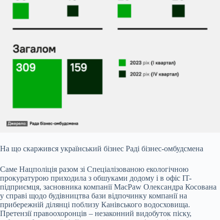
На що скаржився український бізнес Раді бізнес-омбудсмена
Саме Нацполіція разом зі Спеціалізованою екологічною
прокуратурою приходила з обшуками додому і в офіс IT-
підприємця, засновника компанії MacPaw Олександра Косована
у справі щодо будівництва бази відпочинку компанії на
прибережній ділянці поблизу Канівського водосховища.
Претензії правоохоронців – незаконний видобуток піску,