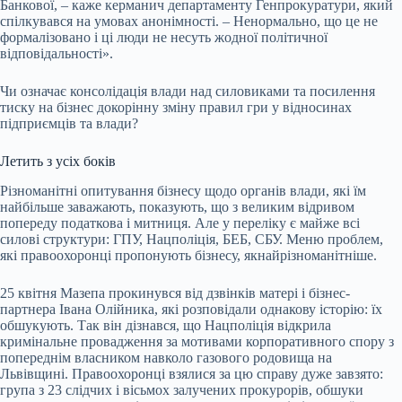
Банкової, – каже керманич департаменту Генпрокуратури, який
спілкувався на умовах анонімності. – Ненормально, що це не
формалізовано і ці люди не несуть жодної політичної
відповідальності».
Чи означає консолідація влади над силовиками та посилення
тиску на бізнес докорінну зміну правил гри у відносинах
підприємців та влади?
Летить з усіх боків
Різноманітні опитування бізнесу щодо органів влади, які їм
найбільше заважають, показують, що з великим відривом
попереду
податкова і митниця
. Але у переліку є майже всі
силові структури: ГПУ, Нацполіція, БЕБ, СБУ. Меню проблем,
які правоохоронці пропонують бізнесу, якнайрізноманітніше.
25 квітня Мазепа прокинувся від дзвінків матері і бізнес-
партнера Івана Олійника, які розповідали однакову історію: їх
обшукують. Так він дізнався, що Нацполіція відкрила
кримінальне провадження за мотивами корпоративного спору з
попереднім власником навколо газового родовища на
Львівщині. Правоохоронці взялися за цю справу дуже завзято:
група з 23 слідчих і вісьмох залучених прокурорів, обшуки