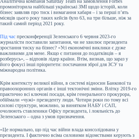
Аналітична компанія Saturday Team на замовлення Forbes
промоніторила найбільші українські ЗМІ щодо історій, коли
бізнес заявляв про тиск і вимагання хабаря – і за перші п’ять
місяців цього року таких кейсів було 63, на три більше, ніж за
такий самий період 2021 року.
Під час
пресконференції Зеленського 6 червня 2023-го
журналісти поставили запитання, чи не хвилює президента
зростання тиску на бізнес? «Усі економічні виклики є дуже
важливими для мене. Якщо є питання до податківців – я
розберусь», – відповів лідер країни. Втім, визнав, що зараз у
його фокусі інші пріоритети: постачання зброї для ЗСУ та
міжнародна політика.
Крім контексту великої війни, в системі відносин Банкової та
правоохоронних органів є інші тектонічні зміни. Влітку 2019-го
практично всі ключові посади, крім генерального прокурора,
обіймали «чужі» президенту люди. Чотири роки по тому всі
силові структури, можливо, за винятком НАБУ і САП,
очолюють ставленики Офісу президента, і лояльність до
Зеленського – одна з умов призначення.
«Це нормально, що під час війни влада консолідована у
президента. І фактично всіма силовими відомствами керують з