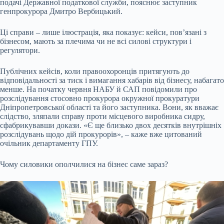
подачі Державної податкової служби, пояснює заступник
генпрокурора Дмитро Вербицький.
Ці справи – лише ілюстрація, яка показує: кейси, пов’язані з
бізнесом, мають за плечима чи не всі силові структури і
регулятори.
Публічних кейсів, коли правоохоронців притягують до
відповідальності за тиск і вимагання хабарів від бізнесу, набагато
менше. На початку червня НАБУ й САП повідомили про
розслідування стосовно прокурора окружної прокуратури
Дніпропетровської області та його заступника. Вони, як вважає
слідство, зляпали справу проти місцевого виробника сидру,
сфабрикувавши докази. «Є ще близько двох десятків внутрішніх
розслідувань щодо дій прокурорів», – каже вже цитований
очільник департаменту ГПУ.
Чому силовики ополчилися на бізнес саме зараз?