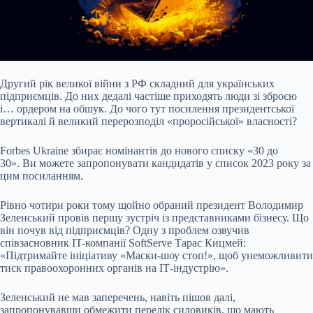
Другий рік великої війни з РФ складний для українських
підприємців. До них дедалі частіше
приходять люди зі зброєю
і… ордером на обшук. До чого тут посилення президентської
вертикалі й великий перерозподіл «проросійської» власності?
Forbes Ukraine збирає номінантів до нового списку «30 до
30». Ви можете запропонувати кандидатів у список 2023 року за
цим посиланням.
Рівно чотири роки тому щойно обраний президент Володимир
Зеленський провів першу зустріч із представниками бізнесу. Що
він почув від підприємців? Одну з проблем озвучив
співзасновник IT-компанії SoftServe Тарас Кицмей:
«Підтримайте ініціативу «Маски-шоу стоп!», щоб унеможливити
тиск правоохоронних органів на ІТ-індустрію».
Зеленський не мав заперечень, навіть пішов далі,
запропонувавши обмежити перелік силовиків, що мають