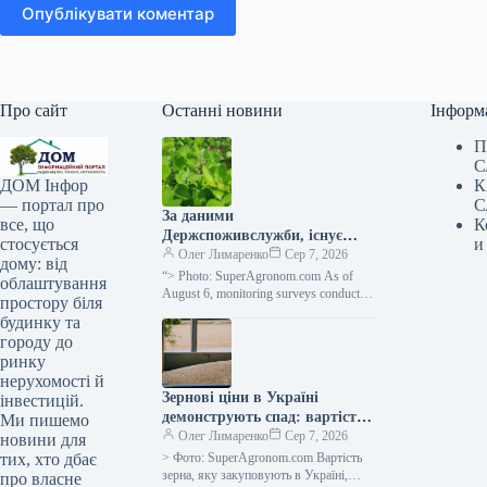
Опублікувати коментар
Про сайт
Останні новини
Інформ
П
С
К
ДОМ Інфор
С
— портал про
За даними
К
все, що
Держспоживслужби, існує
и
стосується
небезпека поширення
Олег Лимаренко
Сер 7, 2026
дому: від
павутинного кліща —
“> Photo: SuperAgronom.com As of
облаштування
SuperAgronom.com
August 6, monitoring surveys conducted
простору біля
in basic farms of the Ivano-Frankivsk
будинку та
region have shown that…
городу до
ринку
нерухомості й
Зернові ціни в Україні
інвестицій.
демонструють спад: вартість
Ми пишемо
пшениці, кукурудзи,
Олег Лимаренко
Сер 7, 2026
новини для
соняшнику, сої та ріпаку при
> Фото: SuperAgronom.com Вартість
тих, хто дбає
закупівлі —
зерна, яку закуповують в Україні,
про власне