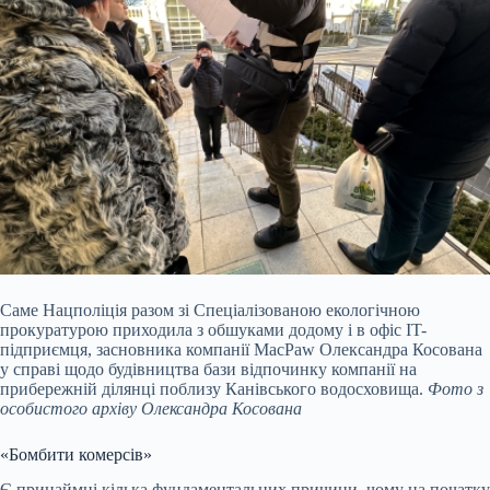
Саме Нацполіція разом зі Спеціалізованою екологічною
прокуратурою приходила з обшуками додому і в офіс IT-
підприємця, засновника компанії MacPaw Олександра Косована
у справі щодо будівництва бази відпочинку компанії на
прибережній ділянці поблизу Канівського водосховища.
Фото з
особистого архіву Олександра Косована
«Бомбити комерсів»
Є принаймні кілька фундаментальних причини, чому на початку