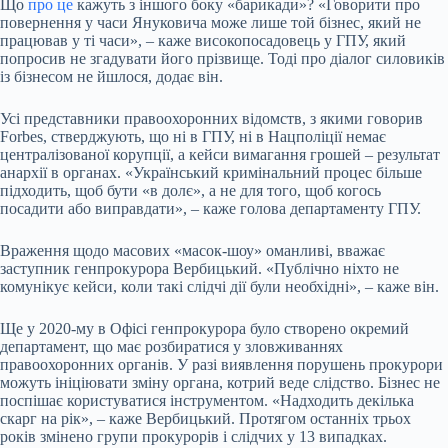
Що
про це
кажуть з іншого боку «барикади»? «Говорити про
повернення у часи Януковича може лише той бізнес, який не
працював у ті часи», – каже високопосадовець у ГПУ, який
попросив не згадувати його прізвище. Тоді про діалог силовиків
із бізнесом не йшлося, додає він.
Усі представники правоохоронних відомств, з якими говорив
Forbes, стверджують, що ні в ГПУ, ні в Нацполіції немає
централізованої корупції, а кейси вимагання грошей – результат
анархії в органах. «Український кримінальний процес більше
підходить, щоб бути «в долє», а не для того, щоб когось
посадити або виправдати», – каже голова департаменту ГПУ.
Враження щодо масових «масок-шоу» оманливі, вважає
заступник генпрокурора Вербицький. «Публічно ніхто не
комунікує кейси, коли такі слідчі дії були необхідні», – каже він.
Ще у 2020-му в Офісі генпрокурора було створено окремий
департамент, що має розбиратися у зловживаннях
правоохоронних органів. У разі виявлення порушень прокурори
можуть ініціювати зміну органа, котрий веде слідство. Бізнес не
поспішає користуватися інструментом. «Надходить декілька
скарг на рік», – каже Вербицький. Протягом останніх трьох
років змінено групи прокурорів і слідчих у 13 випадках.