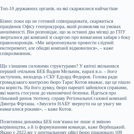
Топ-10 державних органів, на які скаржилися найчастіше
Бізнес поки що не готовий співпрацювати, скаржиться
працівник Офісу генпрокурора, який розмовляв на умовах
анонімності. Він розповідає, що за останні два місяці до ГПУ
зверталися дві компанії зі скаргою про вимагання хабаря з боку
правоохоронців. «Ми запропонували провести слідчий
експеримент, але обидві компанії відмовилися», – каже
співрозмовник.
Що з іншими силовими структурами? У квітні звільнився
перший очільник БЕБ Вадим Мельник, наразі в.о. – його
заступник, виходець з СБУ Едуард Федоров. Голова ради
громадського контролю бюро Тарас Котов вважає, що це пішло
на користь. На його думку, бюро нарешті зайнялося справами,
які мають стосунок до економічної безпеки. Йдеться про
тіньовий ринок тютюну, справу Регіональної газової компанії
Дмитра Фірташа. «Змусити НАБУ звернути на це увагу ми
намагалися роками», – каже Котов.
Позитивна динаміка БЕБ пов’язана не лише зі зміною
керівництва, а й із формуванням команди, каже Вербицький.
Якщо у 2022-му у центральному офісі бюро працювало 109