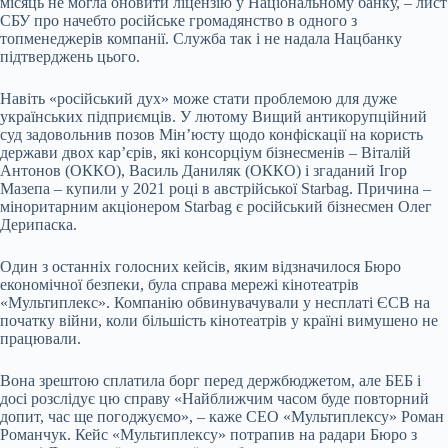
місяць не могла оновити ліцензію у Національному банку, – лист
СБУ про начебто російське громадянство в одного з
топменеджерів компанії. Служба так і не надала Нацбанку
підтверджень цього.
Навіть «російський дух» може стати проблемою для дуже
українських підприємців. У лютому Вищий антикорупційний
суд задовольнив позов Мін’юсту щодо конфіскації на користь
держави двох кар’єрів, які консорціум бізнесменів – Віталій
Антонов (ОККО), Василь Даниляк (ОККО) і згаданий Ігор
Мазепа – купили у 2021 році в австрійської Starbag. Причина –
міноритарним акціонером Starbag є російський бізнесмен Олег
Дерипаска.
Один з останніх голосних кейсів, яким відзначилося Бюро
економічної безпеки, була справа мережі кінотеатрів
«Мультиплекс». Компанію обвинувачували у несплаті ЄСВ на
початку війни, коли більшість кінотеатрів у країні вимушено не
працювали.
Вона зрештою сплатила борг перед держбюджетом, але БЕБ і
досі розслідує цю справу «Найближчим часом буде повторний
допит, час ще погоджуємо», – каже СЕО «Мультиплексу» Роман
Романчук. Кейс «Мультиплексу» потрапив на радари Бюро з