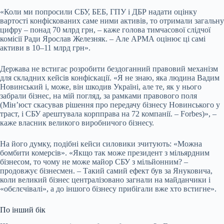
«Коли ми попросили СБУ, БЕБ, ГПУ і ДБР надати оцінку
вартості конфіскованих саме ними активів, то отримали загальну
цифру – понад 70 млрд грн, – каже голова тимчасової слідчої
комісії Ради Ярослав Железняк. – Але АРМА оцінює ці самі
активи в 10–11 млрд грн».
Держава не встигає розробити бездоганний правовий механізм
для складних кейсів конфіскації. «Я не знаю, яка людина Вадим
Новинський і, може, він шкодив Україні, але те, як у нього
забрали бізнес, на мій погляд, за рамками правового поля
(Мін’юст скасував рішення про передачу бізнесу Новинського у
траст, і СБУ арештувала корпправа на 72 компанії. – Forbes)», –
каже власник великого виробничого бізнесу.
На його думку, подібні кейси силовики зчитують: «Можна
бомбити комерсів». «Якщо так може президент з мільярдним
бізнесом, то чому не може майор СБУ з мільйонним? –
продовжує бізнесмен. – Такий самий ефект був за Януковича,
коли великий бізнес централізовано загнали на майданчики і
«обєлєчівалі», а до іншого бізнесу прибігали вже хто встигне».
По інший бік