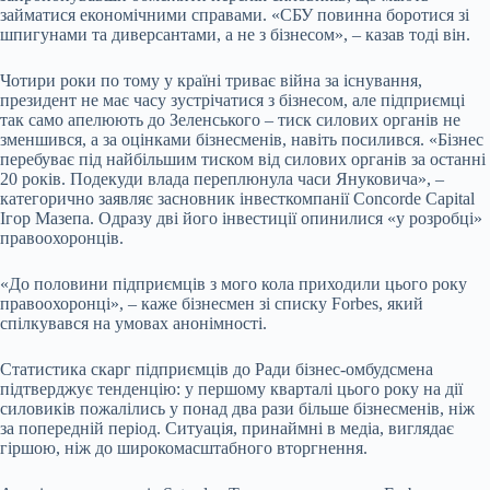
займатися економічними справами. «СБУ повинна боротися зі
шпигунами та диверсантами, а не з бізнесом», – казав тоді він.
Чотири роки по тому у країні триває війна за існування,
президент не має часу зустрічатися з бізнесом, але підприємці
так само апелюють до Зеленського – тиск силових органів не
зменшився, а за оцінками бізнесменів, навіть посилився. «Бізнес
перебуває під найбільшим тиском від силових органів за останні
20 років. Подекуди влада переплюнула часи Януковича», –
категорично заявляє засновник інвесткомпанії Concorde Capital
Ігор Мазепа. Одразу дві його інвестиції опинилися «у розробці»
правоохоронців.
«До половини підприємців з мого кола приходили цього року
правоохоронці», – каже бізнесмен зі списку Forbes, який
спілкувався на умовах анонімності.
Статистика скарг підприємців до Ради бізнес-омбудсмена
підтверджує тенденцію: у першому кварталі цього року на дії
силовиків
пожалілись у понад два рази більше
бізнесменів
, ніж
за попередній період. Ситуація, принаймні в медіа, виглядає
гіршою, ніж до широкомасштабного вторгнення.