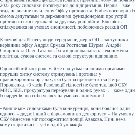
2023 року силовики потягнулися до підприємців. Перша – вже
згадане воєнне посилення Офісу президента. Forbes поговорив із
сімома депутатами та державними функціонерами про устрій
президентської вертикалі на другому році війни. Більшість
спілкувалися на умовах анонімності, побоюючись реакції ОП.
Ключові для бізнесу люди серед менеджерів ОП – заступники
керівника офісу Андрія Єрмака Ростислав Шурма, Андрій
Смирнов та Олег Татаров. Їхня відповідальність – економічна
політика, судова система та силові структури відповідно.
Одноосібний контроль майже над усіма силовими органами
порушив хитку систему стримувань і противаг у
правоохоронних органах, яка була за президентства Петра
Порошенка. «З часів Революції гідності не було так, щоб СБУ,
МВС, БЕБ, прокуратура перебували в одних руках», – каже один
із нардепів, що спілкувався на умовах анонімності.
«Раніше між силовиками була конкуренція, вони боялися один
одного, – додає інший співрозмовник з депкорпусу. – На умовну
СБУ бізнесмен міг поскаржитися поліції Авакова. Нині нема
кому скаржитись – усі в одній упряжці».