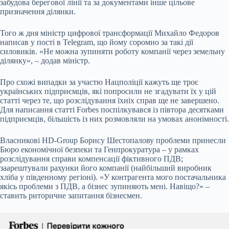
забудова берегової лінії та за документами інше цільове
призначення ділянки.
Того ж дня міністр цифрової трансформації Михайло Федоров
написав у пості в Telegram, що йому соромно за такі дії
силовиків. «Не можна зупиняти роботу компанії через земельну
ділянку», – додав міністр.
Про схожі випадки за участю Нацполіції кажуть ще троє
українських підприємців, які попросили не згадувати їх у цій
статті через те, що розслідування їхніх справ ще не завершено.
Для написання статті Forbes поспілкувався із півтора десятками
підприємців, більшість із них розмовляли на умовах анонімності.
Власникові НD-Group Борису Шестопалову проблеми принесли
Бюро економічної безпеки та Генпрокуратура – у рамках
розслідування справи компенсації фіктивного ПДВ;
заарештували рахунки його компанії (найбільший виробник
хліба у південному регіоні). «У контрагента мого постачальника
якісь проблеми з ПДВ, а бізнес зупиняють мені. Навіщо?» –
ставить риторичне запитання бізнесмен.