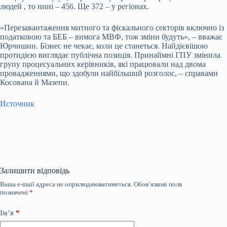
людей , то нині – 456. Ще 372 – у регіонах.
«Перезавантаження митного та фіскального секторів включно із
податковою та БЕБ – вимога МВФ, тож зміни будуть», – вважає
Юрчишин. Бізнес не чекає, коли це станеться. Найдієвішою
протидією виглядає публічна позиція. Принаймні ГПУ змінила
групу процесуальних керівників, які працювали над двома
провадженнями, що здобули найбільший розголос, – справами
Косована й Мазепи.
Источник
Залишити відповідь
Ваша e-mail адреса не оприлюднюватиметься.
Обов’язкові поля
позначені
*
Ім’я
*