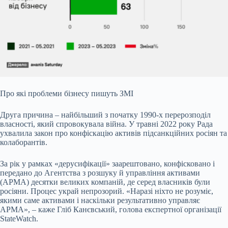
Про які проблеми бізнесу пишуть ЗМІ
Друга причина – найбільший з початку 1990-х перерозподіл
власності, який спровокувала війна. У травні 2022 року Рада
ухвалила закон про конфіскацію активів підсанкційних росіян та
колаборантів.
За рік у рамках «дерусифікації» заарештовано, конфісковано і
передано до Агентства з розшуку й управління активами
(АРМА) десятки великих компаній, де серед власників були
росіяни. Процес украй непрозорий. «Наразі ніхто не розуміє,
якими саме активами і наскільки результативно управляє
АРМА», – каже Гліб Канєвський, голова експертної організації
StateWatch.