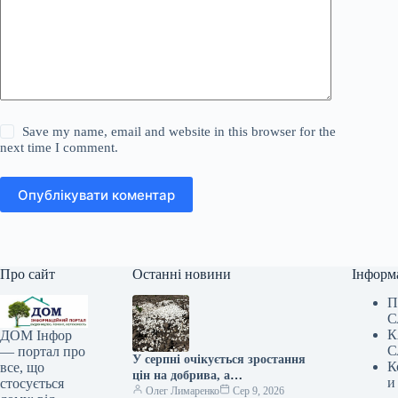
Save my name, email and website in this browser for the
next time I comment.
Опублікувати коментар
Про сайт
Останні новини
Інформ
П
С
К
ДОМ Інфор
С
— портал про
У серпні очікується зростання
К
все, що
цін на добрива, а
и
стосується
постачальники тимчасово
Олег Лимаренко
Сер 9, 2026