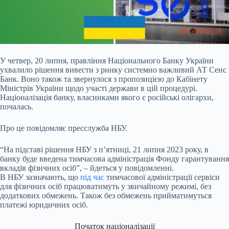
У четвер, 20 липня, правління Національного Банку України
ухвалило рішення вивести з ринку
системно важливий АТ Сенс
Банк. Воно також та звернулося з пропозицією до Кабінету
Міністрів України щодо участі держави в цій процедурі.
Націоналізація банку, власниками якого є російські олігархи,
почалась.
Про це повідомляє пресслужба НБУ.
“На підставі рішення НБУ з п’ятниці, 21 липня 2023 року, в
банку буде введена тимчасова адміністрація Фонду гарантування
вкладів фізичних осіб”, – йдеться у повідомленні.
В НБУ зазначають, що
під час
тимчасової адміністрації сервіси
для фізичних осіб працюватимуть у звичайному режимі, без
додаткових обмежень. Також без обмежень прийматимуться
платежі юридичних осіб.
Початок націоналізації