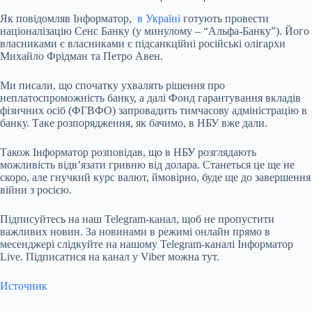
Як повідомляв Інформатор,
в Україні
готують провести
націоналізацію Сенс Банку (у минулому – “Альфа-Банку”). Його
власниками є власниками є підсанкційні російські олігархи
Михайло Фрідман та Петро Авен.
Ми писали, що спочатку ухвалять рішення про
неплатоспроможність банку, а далі Фонд гарантування вкладів
фізичних осіб (ФГВФО) запровадить тимчасову адміністрацію в
банку. Таке розпорядження, як бачимо, в НБУ вже дали.
Також Інформатор розповідав, що в НБУ розглядають
можливість відв’язати гривню від долара. Станеться це ще не
скоро, але гнучкий курс валют, ймовірно, буде ще до завершення
війни з росією.
Підписуйтесь на наш Telegram-канал, щоб не пропустити
важливих новин. За новинами в режимі онлайн прямо в
месенджері слідкуйте на нашому Telegram-каналі Інформатор
Live. Підписатися на канал у Viber можна тут.
Источник