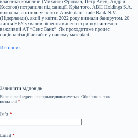
власники компаній (Михайло Фрідман, Петр Авен, Андрій
Косогов) потрапили під санкції. Крім того, ABH Holdings S.A.
володіла істотною участю в Amsterdam Trade Bank N.V.
(Нідерланди), який у квітні 2022 року визнали банкрутом. 20
липня НБУ ухвалив рішення вивести з ринку системно
важливий АТ “Сенс Банк”. Як проходитиме процес
націоналізації читайте у нашому матеріалі.
Источник
Залишити відповідь
Ваша e-mail адреса не оприлюднюватиметься.
Обов’язкові поля
позначені
*
Ім’я
*
Email
*