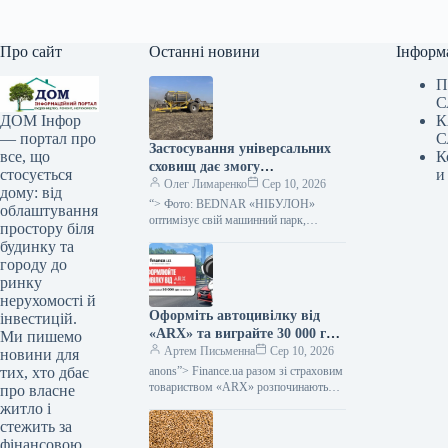
Про сайт
Останні новини
Інформ
П
С
К
ДОМ Інфор
С
— портал про
Застосування універсальних
К
все, що
сховищ дає змогу
и
стосується
“НІБУЛОНу” об’єднати два
Олег Лимаренко
Сер 10, 2026
дому: від
технологічні процеси —
“> Фото: BEDNAR​ «НІБУЛОН»
облаштування
SuperAgronom.com
оптимізує свій машинний парк,
простору біля
застосовуючи однакові бункери
будинку та
COMBO SYSTEM для двох
городу до
агротехнологічних етапів — глибокого
ринку
розпушування…
нерухомості й
Оформіть автоцивілку від
інвестицій.
«ARX» та виграйте 30 000 грн
Ми пишемо
на пальне — Мінфін
Артем Письменна
Сер 10, 2026
новини для
anons”> Finance.ua разом зі страховим
тих, хто дбає
товариством «ARX» розпочинають
про власне
спеціальну пропозицію для
житло і
стежить за
фінансовою