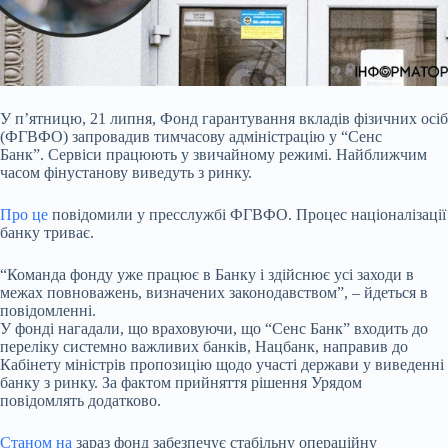
У п’ятницю, 21 липня, Фонд гарантування вкладів фізичних осіб
(ФГВФО) запровадив тимчасову
адміністрацію у “Сенс
Банк”. Сервіси працюють у звичайному режимі. Найближчим
часом фінустанову виведуть з ринку.
Про це
повідомили у пресслужбі ФГВФО. Процес націоналізації
банку триває.
“Команда фонду уже працює в Банку і здійснює усі заходи в
межах повноважень, визначених законодавством”, – йдеться в
повідомленні.
У фонді нагадали, що враховуючи, що “Сенс Банк” входить до
переліку системно важливих банків, Нацбанк, направив до
Кабінету міністрів пропозицію щодо участі держави у виведенні
банку з ринку. За фактом прийняття рішення Урядом
повідомлять додатково.
Станом на
зараз фонд забезпечує стабільну операційну