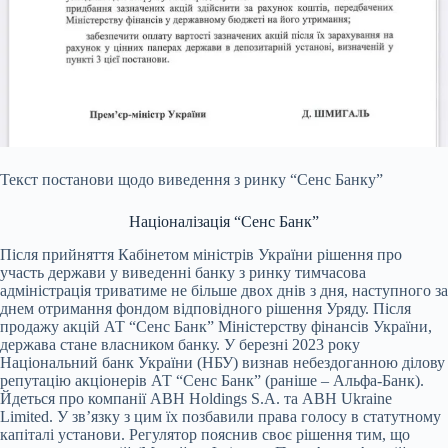
Текст постанови щодо виведення з ринку “Сенс Банку”
Націоналізація “Сенс Банк”
Після прийняття Кабінетом міністрів України рішення про
участь держави у виведенні банку з ринку тимчасова
адміністрація триватиме не більше двох днів з дня, наступного за
днем отримання фондом відповідного рішення Уряду. Після
продажу акцій АТ “Сенс Банк” Міністерству фінансів України,
держава стане власником банку. У березні 2023 року
Національний банк України (НБУ) визнав небездоганною ділову
репутацію акціонерів АТ “Сенс Банк” (раніше – Альфа-Банк).
Йдеться про компанії ABH Holdings S.A. та ABH Ukraine
Limited. У зв’язку з цим їх позбавили права голосу в статутному
капіталі установи. Регулятор пояснив своє рішення тим, що