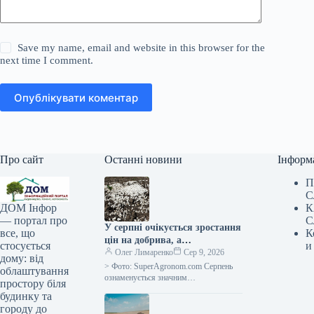
Save my name, email and website in this browser for the
next time I comment.
Опублікувати коментар
Про сайт
Останні новини
Інформ
П
С
К
ДОМ Інфор
С
— портал про
У серпні очікується зростання
К
все, що
цін на добрива, а
и
стосується
постачальники тимчасово
Олег Лимаренко
Сер 9, 2026
дому: від
припиняють надання
> Фото: SuperAgronom.com Серпень
облаштування
кредитних умов —
ознаменується значним
простору біля
подорожчанням та зменшенням
SuperAgronom.com
будинку та
доступності добрив для українських
городу до
сільгоспвиробників. На ринку