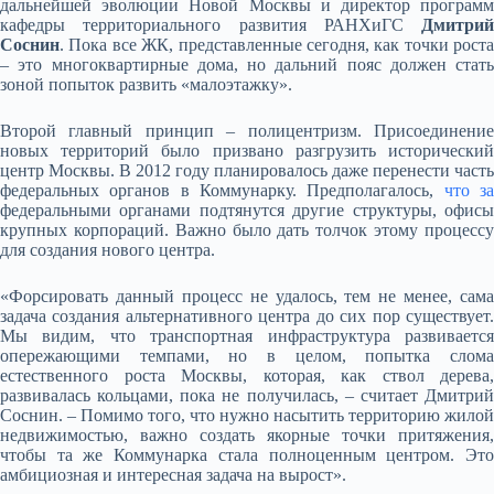
дальнейшей эволюции Новой Москвы и директор программ
кафедры территориального развития РАНХиГС
Дмитрий
Соснин
. Пока все ЖК, представленные сегодня, как точки роста
– это многоквартирные дома, но дальний пояс должен стать
зоной попыток развить «малоэтажку».
Второй главный принцип – полицентризм. Присоединение
новых территорий было призвано разгрузить исторический
центр Москвы. В 2012 году планировалось даже перенести часть
федеральных органов в Коммунарку. Предполагалось,
что з
федеральными органами подтянутся другие структуры, офисы
крупных корпораций. Важно было дать толчок этому процессу
для создания нового центра.
«Форсировать данный процесс не удалось, тем не менее, сама
задача создания альтернативного центра до сих пор существует.
Мы видим, что транспортная инфраструктура развивается
опережающими темпами, но в целом, попытка слома
естественного роста Москвы, которая, как ствол дерева,
развивалась кольцами, пока не получилась, – считает Дмитрий
Соснин. – Помимо того, что нужно насытить территорию жилой
недвижимостью, важно создать якорные точки притяжения,
чтобы та же Коммунарка стала полноценным центром. Это
амбициозная и интересная задача на вырост».