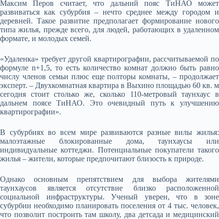
Максим Перов считает, что дальний пояс ТиНАО может
развиваться как субурбия – нечто среднее между городом и
деревней. Такое развитие предполагает формирование нового
типа жилья, прежде всего, для людей, работающих в удаленном
формате, и молодых семей.
«Удаленка» требует другой квартирографии, рассчитываемой по
формуле n+1,5, то есть количество комнат должно быть равно
числу членов семьи плюс еще полторы комнаты, – продолжает
эксперт. – Двухкомнатная квартира в Выхино площадью 60 кв. м
сегодня стоит столько же, сколько 110-метровый таунхаус в
дальнем поясе ТиНАО. Это очевидный путь к улучшению
квартирографии».
В субурбиях во всем мире развиваются разные вилы жилья:
малоэтажные блокированные дома, таунхаусы или
индивидуальные коттеджи. Потенциальные покупатели такого
жилья – жители, которые предпочитают близость к природе.
Однако основным препятствием для выбора жителями
таунхаусов является отсутствие близко расположенной
социальной инфраструктуры. Ученый уверен, что в зоне
субурбии необходимо планировать поселения от 4 тыс. человек,
что позволит построить там школу, два детсада и медицинский