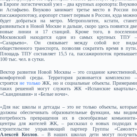
в Европе логистический узел – два крупных аэропорта: Внуково
и Астафьево. Внуково занимает третье место в России по
пассажиропотоку, аэропорт станет первым в России, куда можно
будет добраться на метро. Метрополитен, кстати, станет
развиваться в Новой Москве и дальше, скоро здесь появятся две
новые линии и 17 станций. Кроме того, в поселении
Московский находится один из самых крупных ТПУ –
«Саларьево». Он связывает между собой все виды
общественного транспорта, позволяя сократить время в пути.
Площадь ТПУ составляет 15,5 га, пассажиропоток превышает
100 тыс. чел. в сутки.
Вектор развития Новой Москвы – это создание качественной,
комфортной среды. Территория развивается комплексно –
строятся
не только
ЖК, но и социальные объекты. Примерами
таких решений могут служить ЖК «Испанские кварталы»,
«Скандинавия» и «Белые ночи».
«Для нас школы и детсады – это не только объекты, которые
должны обеспечивать образовательные функции, мы видим
потребность превращения их в своеобразные комьюнити-
центры для жителей ЖК, – рассказал о новых подходах в
строительстве управляющий партнер Группы «Самолет»
Алексей Козлов
. – В наших школах дети могут получить