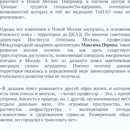
работают в Новой Москве. Например, в научном центре в
Троицке трудятся специалисты-ядерщики, потенциал
возможностей которых в той же медицине ТиНАО пока не
реализован».
Однако все изменения в Новой Москве коснулись, в основном
ближнего пояса – территории до ЦКАД. По мнению советника
директора Института Генплана Москвы, профессора
Международной академии архитектуры
Максима Перова
, тако
развитие вполне логично, так как здесь существует
транспортная доступность, позволяющая совершать ежедневные
поездки в Москву. А вот из дальнего пояса маятниковая
миграция сильно затруднена. Именно поэтому данная
территория оказалась в определенной мере законсервирована и
глобального развития пока не получила.
«В дальнем поясе развивается другой образ жизни, в котором
есть свои плюсы и минусы, – считает профессор. – Это, с одной
стороны, близость к природе, но, с другой, организованных мест
отдыха довольно мало. Это огромные пространства, но
растянутая инфраструктура с вытекающими отсюда
сложностями и удорожанием сервисов. Размеренный образ
жизни, но городского транспорта нет».