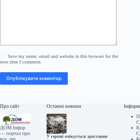
Save my name, email and website in this browser for the
next time I comment.
Опублікувати коментар
Про сайт
Останні новини
Інформ
П
С
К
ДОМ Інфор
С
— портал про
У серпні очікується зростання
К
все, що