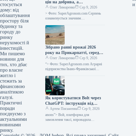
цін на добрива, а
и
стосується
постачальники тимчасово
Олег Лимаренко
Сер 9, 2026
дому: від
припиняють надання
> Фото: SuperAgronom.com Серпень
облаштування
кредитних умов —
ознаменується значним
простору біля
подорожчанням та зменшенням
SuperAgronom.com
будинку та
доступності добрив для українських
городу до
сільгоспвиробників. На ринку
ринку
спостерігається
нерухомості й
Зібрано ранні врожаї 2026
інвестицій.
року на Прикарпатті, середня
Ми пишемо
врожайність зернових
Олег Лимаренко
Сер 9, 2026
новини для
становить 5,64 тонни з
“> Фото: SuperAgronom.com Аграрні
тих, хто дбає
гектара — SuperAgronom.com
підприємства Івано-Франківської
про власне
області завершили збір ранніх
житло і
зернових і зернобобових культур. За
стежить за
наданими оперативними відомостями
фінансовою
аналітикою
галузі.
Як користуватися Bolt через
Практичні
ChatGPT: інструкція від
поради
Мінфіну
Артем Письменна
Сер 9, 2026
поєднуємо з
anons”> Bolt, платформа для
актуальними
замовлення таксі, впровадила
новинами
інтеграцію з ChatGPT. Ця новинка
дозволяє клієнтам планувати
ринку.
маршрути та дізнаватися орієнтовну
Copyright © 2026 - ДОМ Інфор. Всі права захищені. Сайт