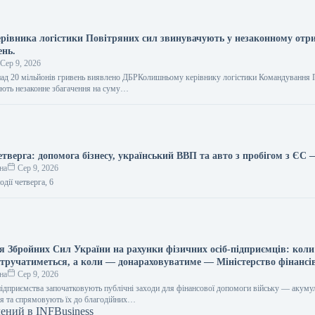
рівника логістики Повітряних сил звинувачують у незаконному отр
ень.
Сер 9, 2026
ад 20 мільйонів гривень виявлено ДБРКолишньому керівнику логістики Командування 
ють незаконне збагачення на суму…
етверга: допомога бізнесу, український ВВП та авто з пробігом з ЄС
на
Сер 9, 2026
дії четверга, 6
ля Збройних Сил України на рахунки фізичних осіб-підприємців: коли
втручатиметься, а коли — донараховуватиме — Міністерство фінансі
на
Сер 9, 2026
підприємства започатковують публічні заходи для фінансової допомоги війську — акум
ня та спрямовують їх до благодійних…
лений в INFBusiness