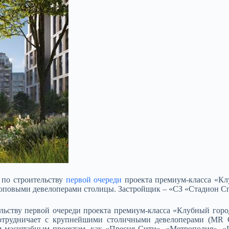
 по строительству
первой очереди
проекта премиум-класса «Клу
 топовыми
девелоперами столицы. Застройщик – «СЗ «Стадион Сп
ьству первой очереди проекта премиум-класса «Клубный город 
сотрудничает с крупнейшими столичными девелоперами (MR 
 масштабным проектам, как «Пресня Сити», «Метрополия», «L