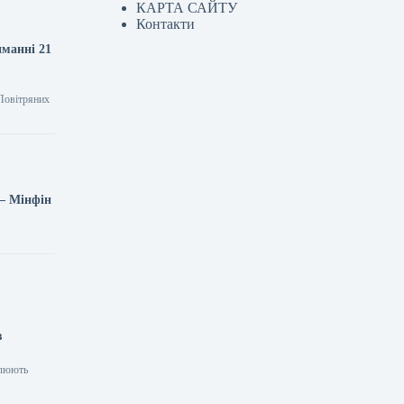
КАРТА САЙТУ
Контакти
иманні 21
Повітряних
 — Мінфін
в
улюють