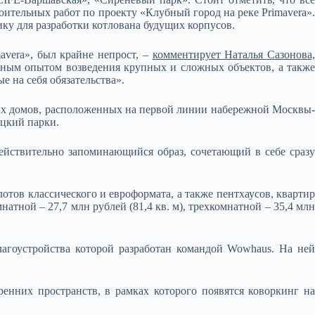
оительных работ по проекту «Клубный город на реке Primavera».
у для разработки котлована будущих корпусов.
avera», был крайне непрост, –
комментирует Наталья Сазонова
ьным опытом возведения крупных и сложных объектов, а такж
е на себя обязательства».
ных домов, расположенных на первой линии набережной Москвы-
ецкий парки.
ействительно запоминающийся образ, сочетающий в себе сразу
тов классического и евроформата, а также пентхаусов, квартир
атной – 27,7 млн рублей (81,4 кв. м), трехкомнатной – 35,4 млн
агоустройства которой разработан командой Wowhaus. На ней
енних пространств, в рамках которого появятся коворкинг на