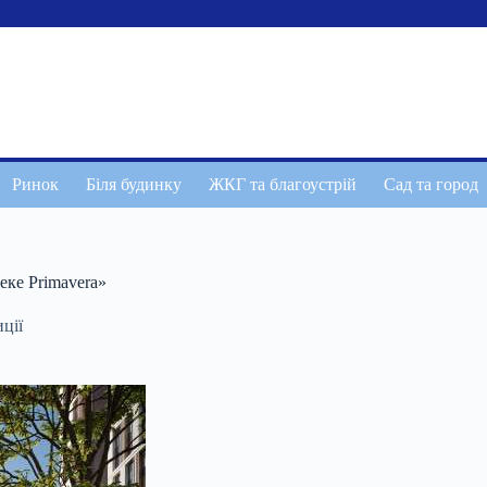
Ринок
Біля будинку
ЖКГ та благоустрій
Сад та город
еке Primavera»
ції