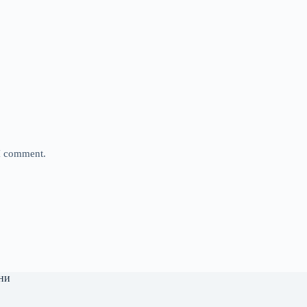
 I comment.
ни