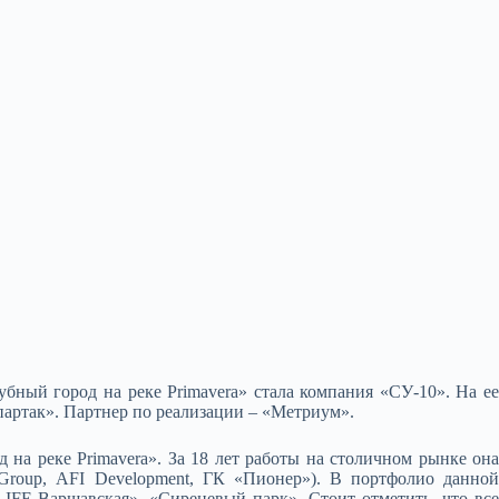
бный город на реке Primavera» стала компания «СУ-10». На е
артак». Партнер по реализации – «Метриум».
на реке Primavera». За 18 лет работы на столичном рынке она
Group, AFI Development, ГК «Пионер»). В портфолио данной
IFE-Варшавская», «Сиреневый парк». Стоит отметить, что все