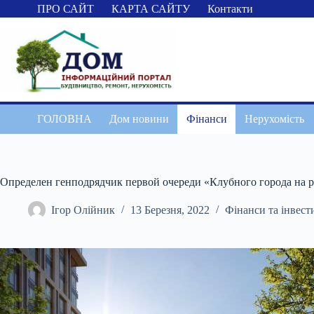
Перейти
ПРО САЙТ
КАРТА САЙТУ
Контакти
до
вмісту
ГОЛОВНА
Дом новини
Фінанси
Нерухомість
Определен генподрядчик первой очереди «Клубного города на р
Ігор Олійник
13 Березня, 2022
Фінанси та інвести