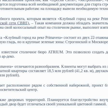
ется подготовка всей необходимой документации для старта стр
отовительным работам: на площадку вывели необходимую техник
бного проекта, которым является «Клубный город на реке Prim
ской сети CBRE).
– Такая компания должна обладать значител
 на свой колоссальный опыт на столичном рынке, выполнит взяты
а «Клубный город на реке Primavera» состоит из двух 22-этаж
одную гладь, но и крупные зеленые зоны: Строгинский и Москвор
о известное столичное бюро ATRIUM. Это позволило создать д
 ар-деко.
avera» отличаются разнообразием. Клиенты могут выбрать из ло
ной квартиры составляет 18,5 млн рублей (41,2 кв. м), двухкомн
млн рублей).
ет расположение рядом с собственной набережной, проект бл
росветительский центр.
кже дворовых территорий. Планируется благоустройство внутр
ждый двор будет отличаться своей уникальной цветовой гаммой.