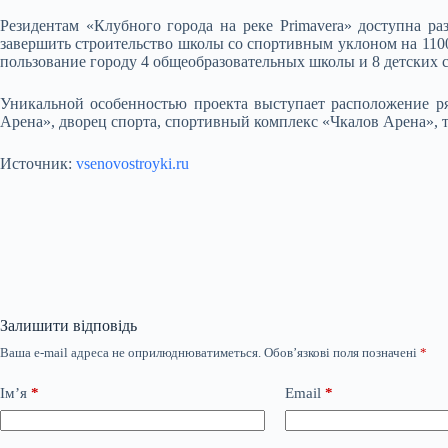
Резидентам «Клубного города на реке Primavera» доступна ра
завершить строительство школы со спортивным уклоном на 1100
пользование городу 4 общеобразовательных школы и 8 детских са
Уникальной особенностью проекта выступает расположение р
Арена», дворец спорта, спортивный комплекс «Чкалов Арена», т
Источник:
vsenovostroyki.ru
Залишити відповідь
Ваша e-mail адреса не оприлюднюватиметься.
Обов’язкові поля позначені
*
Ім’я
*
Email
*