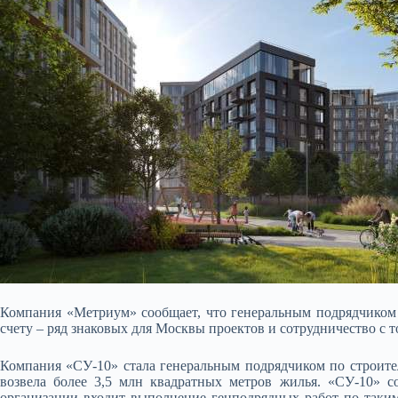
Компания «Метриум» сообщает, что генеральным подрядчиком
счету – ряд знаковых для Москвы проектов и сотрудничество с
Компания «СУ-10» стала генеральным подрядчиком по строител
возвела более 3,5 млн квадратных метров жилья. «СУ-10» 
организации входит выполнение генподрядных работ по таким