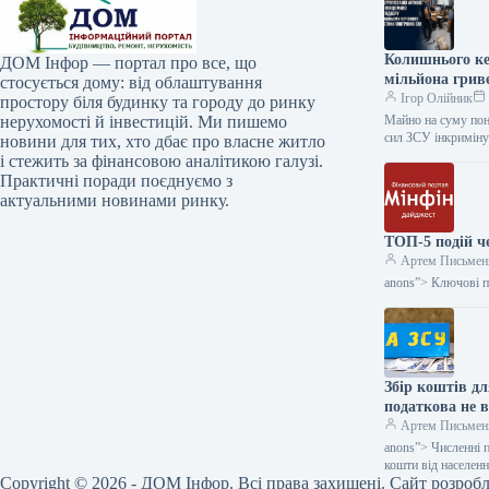
Колишнього ке
ДОМ Інфор — портал про все, що
мільйона грив
стосується дому: від облаштування
Ігор Олійник
простору біля будинку та городу до ринку
нерухомості й інвестицій. Ми пишемо
Майно на суму пон
сил ЗСУ інкриміну
новини для тих, хто дбає про власне житло
і стежить за фінансовою аналітикою галузі.
Практичні поради поєднуємо з
актуальними новинами ринку.
ТОП-5 подій ч
Артем Письмен
anons”> Ключові по
Збір коштів д
податкова не 
Артем Письмен
anons”> Численні 
кошти від населен
Copyright © 2026 - ДОМ Інфор. Всі права захищені. Сайт розроб