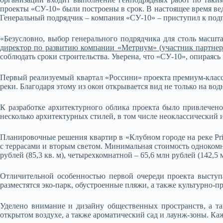
проекты «СУ-10» были построены в срок. В настоящее время вед
Генеральный подрядчик – компания «СУ-10» – приступил к подг
«Безусловно, выбор генерального подрядчика для столь масшта
директор по развитию компании «Метриум» (участник партнер
соблюдать сроки строительства. Уверена, что «СУ-10», опираясь
Первый реализуемый квартал «Россини» проекта премиум-класс
реки. Благодаря этому из окон открывается вид не только на в
К разработке архитектурного облика проекта было привлечен
несколько архитектурных стилей, в том числе неоклассический и
Планировочные решения квартир в «Клубном городе на реке Prim
с террасами и вторым светом. Минимальная стоимость однокомнат
рублей (85,3 кв. м), четырехкомнатной – 65,6 млн рублей (142,5 
Отличительной особенностью первой очереди проекта выступа
разместятся эко-парк, обустроенные пляжи, а также культурно-п
Уделено внимание и дизайну общественных пространств, а та
открытом воздухе, а также ароматический сад и лаунж-зоны. Ка