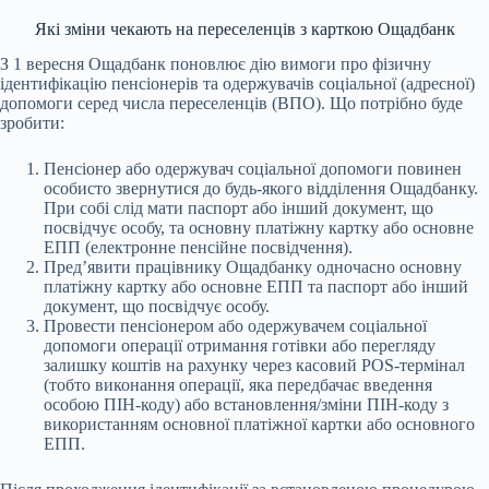
Які зміни чекають на переселенців з карткою Ощадбанк
З 1 вересня Ощадбанк поновлює дію вимоги про фізичну
ідентифікацію пенсіонерів та одержувачів соціальної (адресної)
допомоги серед числа переселенців (ВПО). Що потрібно буде
зробити:
Пенсіонер або одержувач соціальної допомоги повинен
особисто звернутися до будь-якого відділення Ощадбанку.
При собі слід мати паспорт або інший документ, що
посвідчує особу, та основну платіжну картку або основне
ЕПП (електронне пенсійне посвідчення).
Пред’явити працівнику Ощадбанку одночасно основну
платіжну картку або основне ЕПП та паспорт або інший
документ, що посвідчує особу.
Провести пенсіонером або одержувачем соціальної
допомоги операції отримання готівки або перегляду
залишку коштів на рахунку через касовий POS-термінал
(тобто виконання операції, яка передбачає введення
особою ПІН-коду) або встановлення/зміни ПІН-коду з
використанням основної платіжної картки або основного
ЕПП.