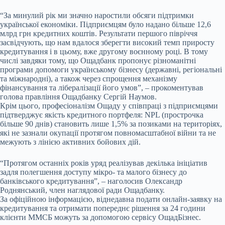
“За минулий рік ми значно наростили обсяги підтримки
української економіки. Підприємцям було надано більше 12,6
млрд грн кредитних коштів. Результати першого півріччя
засвідчують, що нам вдалося зберегти високий темп приросту
кредитування і в цьому, вже другому воєнному році. В тому
числі завдяки тому, що Ощадбанк пропонує різноманітні
програми допомоги українському бізнесу (державні, регіональні
та міжнародні), а також через спрощення механізму
фінансування та лібералізації його умов”, – прокоментував
голова правління Ощадбанку Сергій Наумов.
Крім цього, професіоналізм Ощаду у співпраці з підприємцями
підтверджує якість кредитного портфеля: NPL (прострочка
більше 90 днів) становить лише 1,5% за позиками на територіях,
які не зазнали окупації протягом повномасштабної війни та не
межують з лінією активних бойових дій.
“Протягом останніх років уряд реалізував декілька ініціатив
задля полегшення доступу мікро- та малого бізнесу до
банківського кредитування”, – наголосив Олександр
Роднянський, член наглядової ради Ощадбанку.
За офіційною інформацією, віднедавна подати онлайн-заявку на
кредитування та отримати попереднє рішення за 24 години
клієнти ММСБ можуть за допомогою сервісу ОщадБізнес.