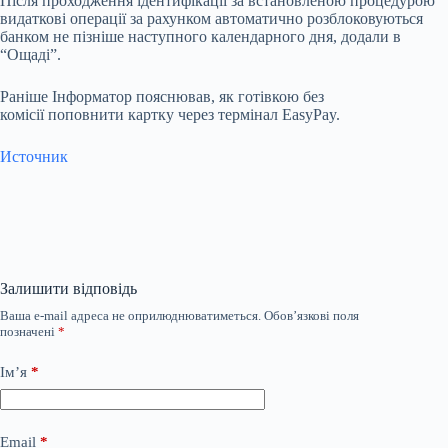
Після проходження ідентифікації за встановленою процедурою
видаткові операції за рахунком автоматично розблоковуються
банком не пізніше наступного календарного дня, додали в
“Ощаді”.
Раніше Інформатор пояснював, як готівкою без
комісії поповнити картку через термінал EasyPay.
Источник
Залишити відповідь
Ваша e-mail адреса не оприлюднюватиметься.
Обов’язкові поля
позначені
*
Ім’я
*
Email
*