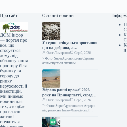
Про сайт
Останні новини
Інформ
П
С
К
ДОМ Інфор
С
— портал про
У серпні очікується зростання
К
все, що
цін на добрива, а
и
стосується
постачальники тимчасово
Олег Лимаренко
Сер 9, 2026
дому: від
припиняють надання
> Фото: SuperAgronom.com Серпень
облаштування
кредитних умов —
ознаменується значним
простору біля
подорожчанням та зменшенням
SuperAgronom.com
будинку та
доступності добрив для українських
городу до
сільгоспвиробників. На ринку
ринку
спостерігається
нерухомості й
Зібрано ранні врожаї 2026
інвестицій.
року на Прикарпатті, середня
Ми пишемо
врожайність зернових
Олег Лимаренко
Сер 9, 2026
новини для
становить 5,64 тонни з
“> Фото: SuperAgronom.com Аграрні
тих, хто дбає
гектара — SuperAgronom.com
підприємства Івано-Франківської
про власне
області завершили збір ранніх
житло і
зернових і зернобобових культур. За
стежить за
наданими оперативними відомостями
фінансовою