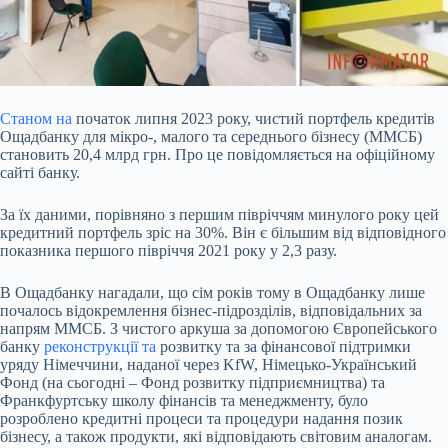
Станом на
початок липня 2023 року, чистий портфель кредитів
Ощадбанку для мікро-, малого та
середнього бізнесу (ММСБ)
становить 20,4 млрд грн. Про це повідомляється на офіційному
сайті банку.
За їх даними, порівняно з першим півріччям минулого року цей
кредитний портфель зріс на 30%. Він є більшим від відповідного
показника першого півріччя 2021 року у 2,3 разу.
В Ощадбанку нагадали, що сім років тому в Ощадбанку лише
почалось відокремлення бізнес-підрозділів, відповідальних за
напрям ММСБ. З чистого аркуша за допомогою Європейського
банку
реконструкції та
розвитку та за фінансової підтримки
уряду Німеччини, наданої через KfW, Німецько-Український
Фонд (на сьогодні – Фонд розвитку підприємництва) та
Франкфуртську школу фінансів та менеджменту, було
розроблено кредитні процеси та процедури надання позик
бізнесу, а також продукти, які відповідають світовим аналогам.