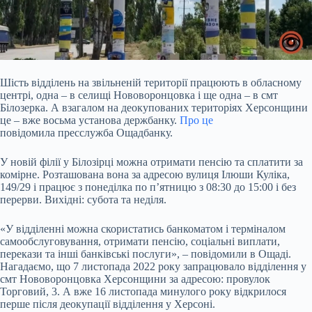
Шість відділень на звільненій території працюють в обласному
центрі, одна – в селищі
Нововоронцовка і ще одна – в смт
Білозерка. А взагалом на деокупованих територіях Херсонщини
це – вже восьма установа держбанку.
Про це
повідомила пресслужба Ощадбанку.
У новій філії у Білозірці можна отримати пенсію та сплатити за
комірне. Розташована вона за адресою вулиця Ілюши Куліка,
149/29 і працює з понеділка по п’ятницю з 08:30 до 15:00 і без
перерви. Вихідні: субота та неділя.
«У відділенні можна скористатись банкоматом і терміналом
самообслуговування, отримати пенсію, соціальні виплати,
перекази та інші банківські послуги», – повідомили в Ощаді.
Нагадаємо, що 7 листопада 2022 року запрацювало відділення у
смт Нововоронцовка Херсонщини за адресою: провулок
Торговий, 3. А вже 16 листопада минулого року відкрилося
перше після деокупації відділення у Херсоні.