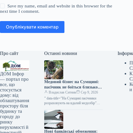
Save my name, email and website in this browser for the
next time I comment.
Опублікувати коментар
Про сайт
Останні новини
Інформ
П
С
К
ДОМ Інфор
С
— портал про
Медовий бізнес на Сумщині:
К
все, що
пасічник не боїться близькості
и
стосується
до кордону — КУРКУЛЬ
Владислав Ситник
Сер 9, 2026
дому: від
” data-title=”На Сумщині пасічники
облаштування
розраховують на вдалий медозбір”
простору біля
data-
будинку та
url=”https://kurkul.com/news/41861-na-
городу до
sumschini-pasichniki-rozrahovuyut-na-
ринку
vdaliy-medozbir”> На
нерухомості й
Нові банківські обмеження:
інвестицій.