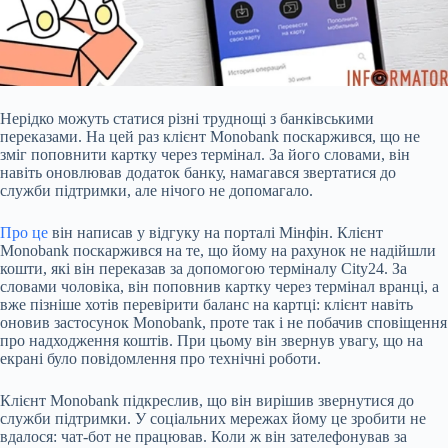
Нерідко можуть статися різні труднощі з банківськими
переказами. На цей раз клієнт Monobank
поскаржився, що не
зміг поповнити картку через термінал. За його словами, він
навіть оновлював додаток банку, намагався звертатися до
служби підтримки, але нічого не допомагало.
Про це
він написав у відгуку на порталі Мінфін. Клієнт
Monobank поскаржився на те, що йому на рахунок не надійшли
кошти, які він переказав за допомогою терміналу City24. За
словами чоловіка, він поповнив картку через термінал вранці, а
вже пізніше хотів перевірити баланс на картці: клієнт навіть
оновив застосунок Monobank, проте так і не побачив сповіщення
про надходження коштів. При цьому він звернув увагу, що на
екрані було повідомлення про технічні роботи.
Клієнт Monobank підкреслив, що він вирішив звернутися до
служби підтримки. У соціальних мережах йому це зробити не
вдалося: чат-бот не працював. Коли ж він зателефонував за