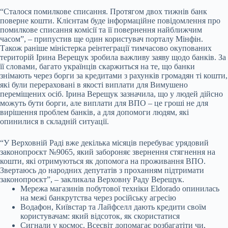
“Сталося помилкове списання. Протягом двох тижнів банк
поверне кошти. Клієнтам буде інформаційне повідомлення про
помилкове списання комісії та її повернення найближчим
часом”, – припустив ще один користувач порталу Мінфін.
Також раніше міністерка реінтеграції тимчасово окупованих
територій Ірина Верещук зробила важливу заяву щодо банків. За
її словами, багато українців скаржиться на те, що банки
знімають через борги за кредитами з рахунків громадян ті кошти,
які були перераховані в якості виплати для Вимушено
переміщених осіб. Ірина Верещук зазначила, що у людей дійсно
можуть бути борги, але виплати для ВПО – це гроші не для
вирішення проблем банків, а для допомоги людям, які
опинилися в складній ситуації.
“У Верховній Раді вже декілька місяців перебуває урядовий
законопроєкт №9065, який забороняє звернення стягнення на
кошти, які отримуються як допомога на проживання ВПО.
Звертаюсь до народних депутатів з проханням підтримати
законопроєкт”, – закликала Верховну Раду Верещук.
Мережа магазинів побутової техніки Eldorado опинилась
на межі банкрутства через російську агресію
Водафон, Київстар та Лайфселл дають кредити своїм
користувачам: який відсоток, як скористатися
Сигнали у космос. Всесвіт допомагає розбагатіти чи,