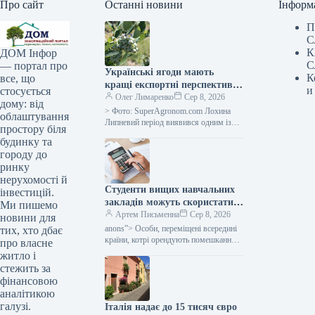
Про сайт
Останні новини
Інформ
П
С
К
ДОМ Інфор
С
— портал про
Українські ягоди мають
К
все, що
кращі експортні перспективи,
и
стосується
однак слід зважати на
Олег Лимаренко
Сер 8, 2026
дому: від
оновлені нормативні вимоги
> Фото: SuperAgronom.com Лохина
облаштування
— SuperAgronom.com
Липневий період виявився одним із
простору біля
найважливіших для аграрного сектору
будинку та
України, що спеціалізується на
городу до
вирощуванні ягід. Саме…
ринку
нерухомості й
Студенти вищих навчальних
інвестицій.
закладів можуть скористатися
Ми пишемо
податковою знижкою на
Артем Письменна
Сер 8, 2026
новини для
оренду помешкання: які
anons”> Особи, переміщені всередині
тих, хто дбає
вимоги слід дотриматися —
країни, котрі орендують помешкання,
про власне
мають можливість отримати податкову
Міністерство фінансів
житло і
пільгу та отримати назад частину
стежить за
сплаченого податку на доходи
фінансовою
аналітикою
галузі.
Італія надає до 15 тисяч євро