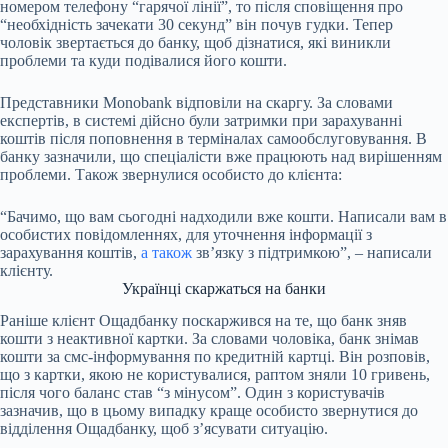
номером телефону “гарячої лінії”, то після сповіщення про
“необхідність зачекати 30 секунд” він почув гудки. Тепер
чоловік звертається до банку, щоб дізнатися, які виникли
проблеми та куди подівалися його кошти.
Представники Monobank відповіли на скаргу. За словами
експертів, в системі дійсно були затримки при зарахуванні
коштів після поповнення в терміналах самообслуговування. В
банку зазначили, що спеціалісти вже працюють над вирішенням
проблеми. Також звернулися особисто до клієнта:
“Бачимо, що вам сьогодні надходили вже кошти. Написали вам в
особистих повідомленнях, для уточнення інформації з
зарахування коштів,
а також
зв’язку з підтримкою”, – написали
клієнту.
Українці скаржаться на банки
Раніше клієнт Ощадбанку поскаржився на те, що банк зняв
кошти з неактивної картки. За словами чоловіка, банк знімав
кошти за смс-інформування по кредитній картці. Він розповів,
що з картки, якою не користувалися, раптом зняли 10 гривень,
після чого баланс став “з мінусом”. Один з користувачів
зазначив, що в цьому випадку краще особисто звернутися до
відділення Ощадбанку, щоб з’ясувати ситуацію.