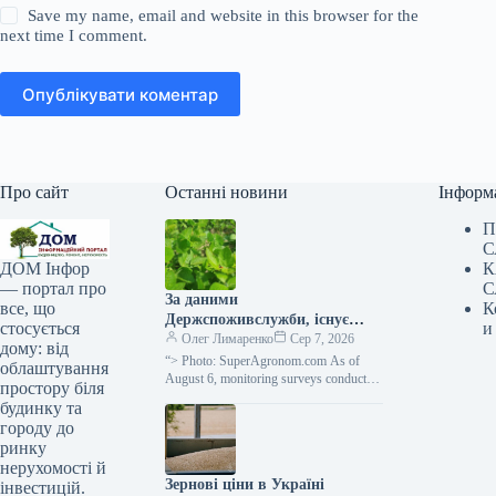
Save my name, email and website in this browser for the
next time I comment.
Опублікувати коментар
Про сайт
Останні новини
Інформ
П
С
К
ДОМ Інфор
С
— портал про
За даними
К
все, що
Держспоживслужби, існує
и
стосується
небезпека поширення
Олег Лимаренко
Сер 7, 2026
дому: від
павутинного кліща —
“> Photo: SuperAgronom.com As of
облаштування
SuperAgronom.com
August 6, monitoring surveys conducted
простору біля
in basic farms of the Ivano-Frankivsk
будинку та
region have shown that…
городу до
ринку
нерухомості й
Зернові ціни в Україні
інвестицій.