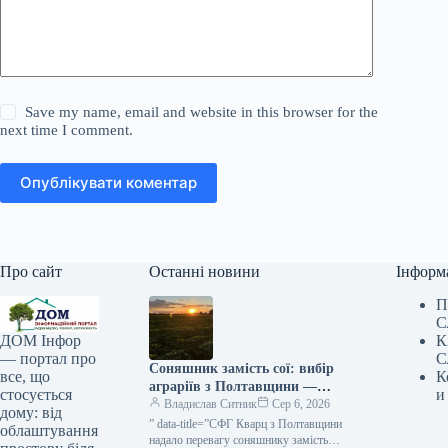
Save my name, email and website in this browser for the
next time I comment.
Опублікувати коментар
Про сайт
Останні новини
Інформ
П
С
К
ДОМ Інфор
С
— портал про
Соняшник замість сої: вибір
К
все, що
аграріїв з Полтавщини —
и
стосується
КУРКУЛЬ
Владислав Ситник
Сер 6, 2026
дому: від
” data-title=”СФГ Кварц з Полтавщини
облаштування
надало перевагу соняшнику замість