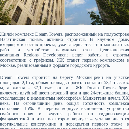
Жилой комплекс Dream Towers, расположенный на полуострове
Нагатинская пойма, активно строится. В клубном доме,
входящем в состав проекта, уже завершается этап монолитных
работ и устройство наружных стен. Девелоперская
компания Regions Development ведет работы в строгом
соответствии с
графиком. ЖК станет первым комплексом 
Москве, реализованным в формате городского курорта.
Dream Towers строится на берегу Москвы-реки на участке
площадью 2,1 га, общая площадь проекта составит 58,1 тыс. кв.
м, а жилая – 37,1 тыс. кв. м. ЖК Dream Towers будет
включать клубный шестиэтажный дом и две 24-этажные башни,
отсылающие к знаменитым небоскребам Манхэттена начала XX
века. На сегодняшний день общая готовность комплекса
составляет 15%. В первом корпусе выполнено устройство
свайного поля и ведутся работы по гидроизоляции
фундаментной плиты, во втором корпусе – устанавливаются
вертикальные конструкции и перекрытия первого этажа, в