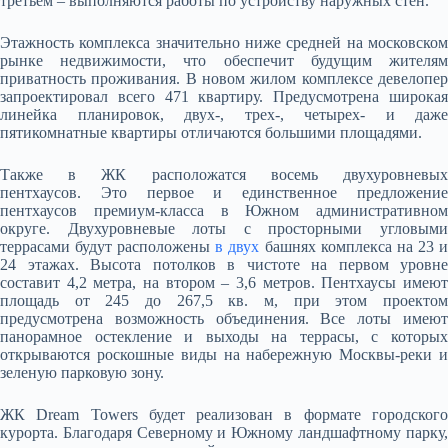
третьем – выполняются работы по устройству наружных стен.
Этажность комплекса значительно ниже средней на московском
рынке недвижимости, что обеспечит будущим жителям
приватность проживания. В новом жилом комплексе девелопер
запроектировал всего 471 квартиру. Предусмотрена широкая
линейка планировок, двух-, трех-, четырех- и даже
пятикомнатные квартиры отличаются большими площадями.
Также в ЖК расположатся восемь двухуровневых
пентхаусов. Это первое и единственное предложение
пентхаусов премиум-класса в Южном административном
округе. Двухуровневые лоты с просторными угловыми
террасами будут расположены
в двух
башнях комплекса на 23 
24 этажах. Высота потолков в чистоте на первом уровне
составит 4,2 метра, на втором – 3,6 метров. Пентхаусы имеют
площадь от 245 до 267,5 кв. м, при этом проектом
предусмотрена возможность объединения. Все лоты имеют
панорамное остекление и выходы на террасы, с которых
открываются роскошные виды на набережную Москвы-реки и
зеленую парковую зону.
ЖК Dream Towers будет реализован в формате городского
курорта. Благодаря Северному и Южному ландшафтному парку,