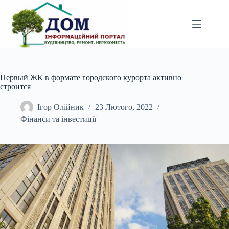
Перейти
до
вмісту
Первый ЖК в формате городского курорта активно
строится
Ігор Олійник
23 Лютого, 2022
Фінанси та інвестиції