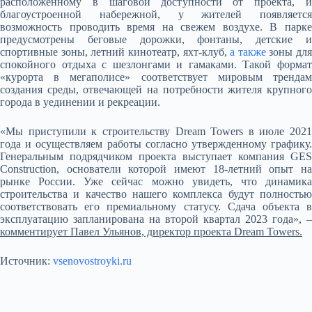
расположенному в шаговой доступности от проекта, и
благоустроенной набережной, у жителей появляется
возможность проводить время на свежем воздухе. В парке
предусмотрены беговые дорожки, фонтаны, детские и
спортивные зоны, летний кинотеатр, яхт-клуб,
а также
зоны для
спокойного отдыха с шезлонгами и гамаками. Такой формат
«курорта в мегаполисе» соответствует мировым трендам
создания среды, отвечающей на потребности жителя крупного
города в уединении и рекреации.
«Мы приступили к строительству Dream Towers в июле 2021
года и осуществляем работы согласно утвержденному графику.
Генеральным подрядчиком проекта выступает компания GES
Construction, основатели которой имеют 18-летний опыт на
рынке России. Уже сейчас можно увидеть, что динамика
строительства и качество нашего комплекса будут полностью
соответствовать его премиальному статусу. Сдача объекта в
эксплуатацию запланирована на второй квартал 2023 года», –
комментирует Павел Ульянов, директор проекта Dream Towers.
Источник:
vsenovostroyki.ru