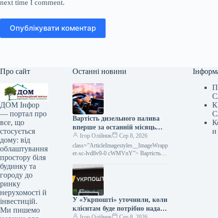
next time I comment.
Опублікувати коментар
Про сайт
Останні новини
Інформ
П
С
К
ДОМ Інфор
С
— портал про
Вартість дизельного палива
К
все, що
вперше за останній місяць
и
стосується
впала.
Ігор Олійник
Сер 8, 2026
дому: від
class=”ArticleImagestyles__ImageWrapp
облаштування
er-sc-lvd8v9-0 cWMVnY”> Вартість
простору біля
дизельного палива вперше за місяць
будинку та
пішла внизОптові розцінки на
городу до
дизельне пальне в Україні вперше
ринку
нерухомості й
У «Укрпошті» уточнили, коли
інвестицій.
клієнтам буде потрібно надати
Ми пишемо
податковий номер.
Ігор Олійник
Сер 8, 2026