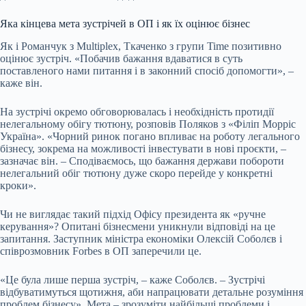
Яка кінцева мета зустрічей в ОП і як їх оцінює бізнес
Як і Романчук з Multiplex, Ткаченко з групи Time позитивно
оцінює зустріч. «Побачив бажання вдаватися в суть
поставленого нами питання і в законний спосіб допомогти», –
каже він.
На зустрічі окремо обговорювалась і необхідність протидії
нелегальному обігу тютюну, розповів Поляков з «Філіп Морріс
Україна». «Чорний ринок погано впливає на роботу легального
бізнесу, зокрема на можливості інвестувати в нові проєкти, –
зазначає він. – Сподіваємось, що бажання держави побороти
нелегальний обіг тютюну дуже скоро перейде у конкретні
кроки».
Чи не виглядає такий підхід Офісу президента як «ручне
керування»? Опитані бізнесмени уникнули відповіді на це
запитання. Заступник міністра економіки Олексій Соболєв і
співрозмовник Forbes в ОП заперечили це.
«Це була лише перша зустріч, – каже Соболєв. – Зустрічі
відбуватимуться щотижня, аби напрацювати детальне розуміння
проблем бізнесу». Мета – зрозуміти найбільші проблеми і