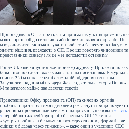
Щопонеділка в Офісі президента прийматимуть підприємців, що
мають претензії до силовиків
або інших державних органів. Це
має допомогти систематизувати проблеми бізнесу та в підсумку
знайти рішення, вважають в ОП. Про що говорять чиновники та
представники бізнесу і як це має допомогти останнім?
Forbes Ukraine випустив новий номер журналу. Придбати його з
безкоштовною доставкою можна за цим посиланням. У журналі:
список 250 малих і середніх компаній, лідерство генерала
Залужного, падіння мільярдера Жеваго, детальна історія Dnipro-
M та загалом майже два десятки текстів.
Представники Офісу президента (ОП) та силових органів
пообіцяли протягом тижня детально розглянути і запропонувати
рішення за проблемними кейсами підприємців, що взяли
участь
у
першій щотижневій зустрічі з бізнесом у ОП 17 липня.
«Зустріч пройшла в більш-менш конструктивному форматі, але
оцінки я б давав через тиждень», – каже один з учасників CEO