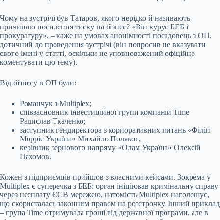
Чому на зустрічі був Татаров, якого нерідко й називають
причиною посилення тиску на бізнес? «Він курує БЕБ і
прокуратуру», – каже на умовах анонімності посадовець з ОП,
дотичний до проведення зустрічі (він попросив не вказувати
свого імені у статті, оскільки не уповноважений офіційно
коментувати цю тему).
Від бізнесу в ОП були:
Романчук з Multiplex;
співзасновник інвестиційної групи компаній Time
Радислав Ткаченко;
заступник гендиректора з корпоративних питань «Філіп
Морріс Україна» Михайло Поляков;
керівник зернового напряму «Олам Україна» Олексій
Пахомов.
Кожен з підприємців прийшов з власними кейсами. Зокрема у
Multiplex є суперечка з БЕБ: орган ініціював кримінальну справу
через несплату ЄСВ мережею, натомість Multiplex наголошує,
що скористалась законним правом на розстрочку. Інший приклад
– група Time отримувала гроші від державної програми, але в