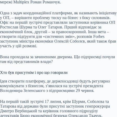
мережі Multiplex Роман Романчук.
Одна з задач координаційної платформи, як називають ініціативу
у ОП, – вирішити проблему тиску на бізнес з боку силовиків.
Офіс на першій зустрічі представляли заступники керівника ОП
Ростислав Шурма та Олег Татаров. Прший відповідає за
економічний блок, другий – за правоохоронний. Інша мета –
створити підґрунтя для «системних змін», розповів Forbes
заступник міністра економіки Олексій Соболєв, який також брав
участь у цій розмові.
Вона проходила за зачиненими дверима. Що підприємці почули
там від представників влади?
Хто був присутнім і про що говорили
Ідея створити платформу, де держпосадовці будуть регулярно
комунікувати з бізнесом, зʼявилася на зустрічі президента
Володимира Зеленського з підприємцями 29 червня.
На першій такій зустрічі 17 липня, крім Шурми, Соболєва та
Татарова від держави були присутні заступник генпрокурора
Дмитро Вербицький та керівник головного підрозділу
детективів Бюро економічної безпеки Олександр Ткачук.