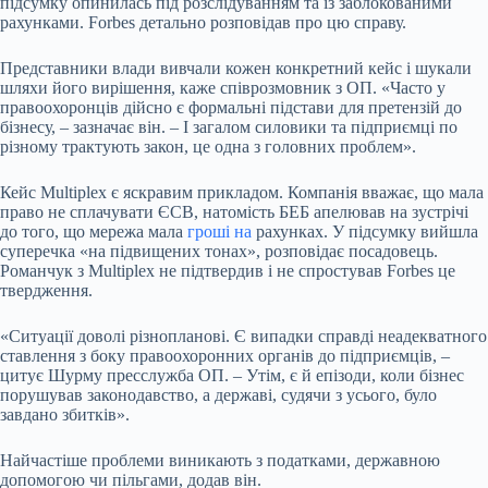
підсумку опинилась під розслідуванням та із заблокованими
рахунками. Forbes детально розповідав про цю справу.
Представники влади вивчали кожен конкретний кейс і шукали
шляхи його вирішення, каже співрозмовник з ОП. «Часто у
правоохоронців дійсно є формальні підстави для претензій до
бізнесу, – зазначає він. – І загалом силовики та підприємці по
різному трактують закон, це одна з головних проблем».
Кейс Multiplex є яскравим прикладом. Компанія вважає, що мала
право не сплачувати ЄСВ, натомість БЕБ апелював на зустрічі
до того, що мережа мала
гроші на
рахунках. У підсумку вийшла
суперечка «на підвищених тонах», розповідає посадовець.
Романчук з Multiplex не підтвердив і не спростував Forbes це
твердження.
«Ситуації доволі різнопланові. Є випадки справді неадекватного
ставлення з боку правоохоронних органів до підприємців, –
цитує Шурму пресслужба ОП. – Утім, є й епізоди, коли бізнес
порушував законодавство, а державі, судячи з усього, було
завдано збитків».
Найчастіше проблеми виникають з податками, державною
допомогою чи пільгами, додав він.