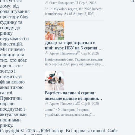
и
стосується
року зменшилася приблизно
Олег Лимаренко
Сер 6, 2026
дому: від
наполовину —
“> In Mykolaiv region, the 2026 harvest
облаштування
SuperAgronom.com
is underway. As of August 3, 606
простору біля
thousand hectares of grain and
будинку та
leguminous…
городу до
ринку
нерухомості й
Долар та євро втратили в
інвестицій.
ціні: курс НБУ на 5 серпня —
Ми пишемо
Мінфін
Артем Письменна
Сер 6, 2026
новини для
Національний банк України встановив
тих, хто дбає
на 5 серпня 2026 року офіційний курс
про власне
гривні на рівні 44,74 грн/$. Таким
житло і
чином, порівняно з…
стежить за
фінансовою
аналітикою
галузі.
Вартість палива 4 серпня:
Практичні
дизельне паливо не припиняє
поради
зростати в ціні — Мінфін
Артем Письменна
Сер 6, 2026
поєднуємо з
anons”> У вівторок, 4 серпня,
актуальними
українські автозаправні станції
новинами
побачили підвищення цін на дизельне
паливо, автомобільний газ та бензин
ринку.
марки А-92.…
Copyright © 2026 - ДОМ Інфор. Всі права захищені. Сайт