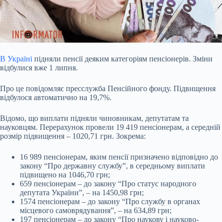
В Україні
підняли пенсії деяким категоріям пенсіонерів
. Зміни
відбулися вже 1 липня.
Про це
повідомляє пресслужба Пенсійного фонду
. Підвищення
відбулося автоматично на 19,7%.
Відомо, що виплати підняли чиновникам, депутатам та
науковцям. Перерахунок провели 19 419 пенсіонерам, а середній
розмір підвищення – 1020,71 грн. Зокрема:
16 989 пенсіонерам, яким пенсії призначено відповідно до
закону “Про державну службу”, в середньому виплати
підвищено на 1046,70 грн;
659 пенсіонерам – до закону “Про статус народного
депутата України”, – на 1450,98 грн;
1574 пенсіонерам – до закону “Про службу в органах
місцевого самоврядування”, – на 634,89 грн;
197 пенсіонерам – до закону “Про наукову і науково-