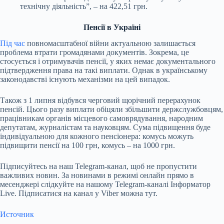
технічну діяльність”, – на 422,51 грн.
Пенсії в Україні
Під час
повномасштабної війни актуальною
залишається
проблема втрати громадянами документів
. Зокрема, це
стосується і отримувачів пенсії, у яких немає документального
підтвердження права на такі виплати. Однак в українському
законодавстві існують механізми на цей випадок.
Також з 1 липня
відбувся черговий щорічний перерахунок
пенсій
. Цього разу виплати обіцяли збільшити держслужбовцям,
працівникам органів місцевого самоврядування, народним
депутатам, журналістам та науковцям. Сума підвищення буде
індивідуальною для кожного пенсіонера: комусь можуть
підвищити пенсії на 100 грн, комусь – на 1000 грн.
Підписуйтесь на наш
Telegram-канал
, щоб не пропустити
важливих новин. За новинами в режимі онлайн прямо в
месенджері слідкуйте на нашому Telegram-каналі
Інформатор
Live
. Підписатися на канал у Viber можна
тут
.
Источник