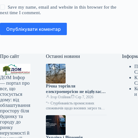
Save my name, email and website in this browser for the
next time I comment.
Опублікувати коментар
Про сайт
Останні новини
Інформ
П
С
К
ДОМ Інфор
С
— портал про
Річна торгівля
К
все, що
електроенергією не відбулася
и
стосується
через воєнні загрози для
Ігор Олійник
Сер 7, 2026
дому: від
покупців та надмірну
“> Стурбованість промислових
облаштування
вартість, повідомив народний
споживачів щодо воєнних загроз та
простору біля
завищена вартість були ключовими
депутат.
будинку та
причинами невдачі аукціону з
городу до
реалізації електроенергії за
ринку
довгостроковими
нерухомості й
Україна і Вірменія