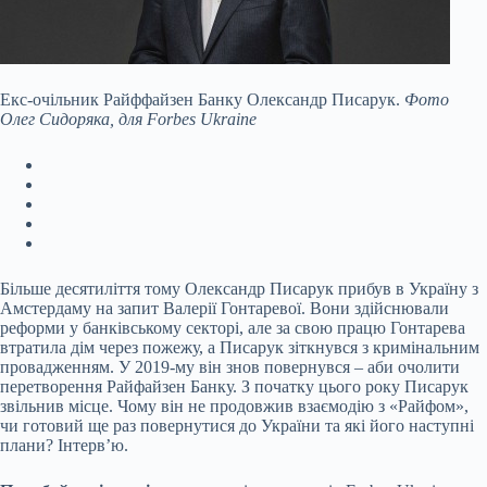
Екс-очільник Райффайзен Банку Олександр Писарук.
Фото
Олег Сидоряка, для Forbes Ukraine
Більше десятиліття тому Олександр Писарук прибув в Україну з
Амстердаму на запит
Валерії Гонтаревої. Вони здійснювали
реформи у банківському секторі, але за свою працю Гонтарева
втратила дім через пожежу, а Писарук зіткнувся з кримінальним
провадженням. У 2019-му він знов повернувся – аби очолити
перетворення Райфайзен Банку. З початку цього року Писарук
звільнив місце. Чому він не продовжив взаємодію з «Райфом»,
чи готовий ще раз повернутися до України та які його наступні
плани? Інтервʼю.