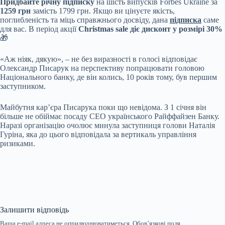
Придбайте річну підписку
на шість випусків Forbes Ukraine за
1259 грн
замість 1799 грн. Якщо ви цінуєте якість,
поглибленість та міць справжнього досвіду, дана
підписка
саме
для вас. В період акції
Christmas sale діє дисконт у розмірі 30%
🎁
«Аж ніяк, дякую», – не без виразності в голосі відповідає
Олександр Писарук на перспективу попрацювати головою
Національного банку, де він колись, 10 років тому, був першим
заступником.
Майбутня карʼєра Писарука поки що невідома. З 1 січня він
більше не обіймає посаду СЕО українського Райффайзен Банку.
Наразі організацію очолює минула заступниця голови Наталія
Гуріна, яка до цього відповідала за вертикаль управління
ризиками.
Залишити відповідь
Ваша e-mail адреса не оприлюднюватиметься.
Обов’язкові поля